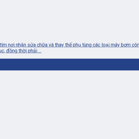
tìm nơi nhận sửa chữa và thay thế phụ tùng các loại máy bơm côn
, đồng thời phải ...