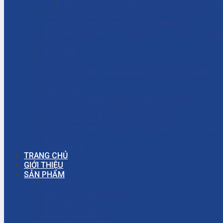
Dịch vụ bảo trì – sửa chữa máy bơm ly tâm c
Dịch vụ – Bảo trì hệ thống
Dịch vụ tư vấn cải tạo, sửa chữa nhà xưởng
Giải đáp thắc mắc – Bơm màng là gì? Bơm ly tâm l
Giỏ hàng
Giới thiệu
Liên hệ
NHÀ THẦU THI CÔNG CÁC DỰ ÁN CÔNG NGHIỆP
Tài khoản
Thanh toán
Thi công – Lắp đặt hệ thống bơm công nghiệp
Thi công – Lắp đặt hệ thống hơi nóng
Thi công – Lắp đặt hệ thống khí nén
Thi công – Lắp đặt hệ thống phòng cháy chữa cháy
Trang chủ
Tuyển dụng
TRANG CHỦ
GIỚI THIỆU
SẢN PHẨM
Bơm màng
Đường ống công nghiệp
Bơm màng ARO
Bơm công nghiệp
Bơm màng khí nén