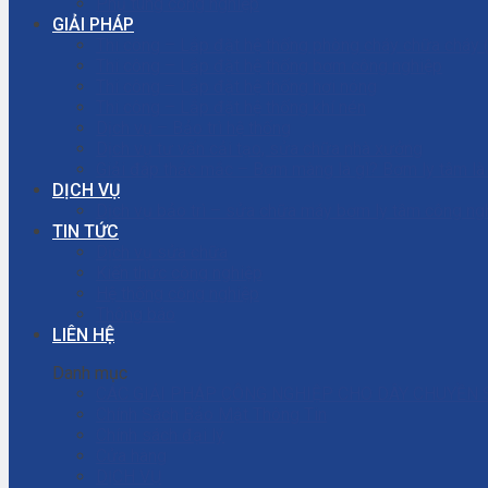
Phụ tùng công nghiệp
GIẢI PHÁP
Thi công – Lắp đặt hệ thống phòng cháy chữa cháy
Thi công – Lắp đặt hệ thống bơm công nghiệp
Thi công – Lắp đặt hệ thống hơi nóng
Thi công – Lắp đặt hệ thống khí nén
Dịch vụ – Bảo trì hệ thống
Dịch vụ tư vấn cải tạo, sửa chữa nhà xưởng
Giải đáp thắc mắc – Bơm màng là gì? Bơm ly tâm l
DỊCH VỤ
Dịch vụ bảo trì – sửa chữa máy bơm ly tâm công ng
TIN TỨC
Dịch vụ sửa chữa
Kiến thức công nghiệp
Hệ thống công nghiệp
Thông báo
LIÊN HỆ
Danh mục
CÁC GIẢI PHÁP CÔNG NGHIỆP CHO DÂY CHUYỀN 
Chính Sách Bảo Mật Thông Tin
Chính sách đại lý
Cửa hàng
DỊCH VỤ