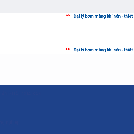
>>
Đại lý bơm màng khí nén - thiết bị phụ tùng cô
>>
Đại lý bơm màng khí nén - thiết bị phụ tùng cô
SẢN XUẤT CỦA BẠN
ông nghiệp