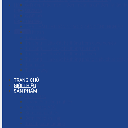
Giải đáp thắc mắc – Bơm màng là gì? Bơm ly tâm l
HOTLINE
Giỏ hàng
0906.7373.15
Giới thiệu
KỸ THUẬT
Liên hệ
0937.188.996
NHÀ THẦU THI CÔNG CÁC DỰ ÁN CÔNG NGHIỆP
Gọi ngay
Tài khoản
Thanh toán
Thi công – Lắp đặt hệ thống bơm công nghiệp
Thi công – Lắp đặt hệ thống hơi nóng
Thi công – Lắp đặt hệ thống khí nén
Thi công – Lắp đặt hệ thống phòng cháy chữa cháy
Trang chủ
Tuyển dụng
TRANG CHỦ
GIỚI THIỆU
SẢN PHẨM
Bơm màng
Đường ống công nghiệp
Bơm màng ARO
Bơm công nghiệp
Bơm màng khí nén
Thiết bị công nghiệp