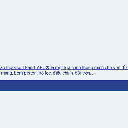
oàn Ingersoll Rand. ARO® là một lựa chon thông minh cho vấn đề 
, bơm piston, bộ lọc, điều chỉnh, bôi trơn, ...