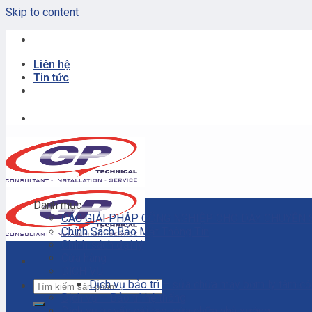
Skip to content
Liên hệ
Tin tức
Danh mục
CÁC GIẢI PHÁP CÔNG NGHIỆP CHO DÂY CHUYỀN 
Chính Sách Bảo Mật Thông Tin
Chính sách đại lý
Cửa hàng
DỊCH VỤ
Dịch vụ bảo trì – sửa chữa máy bơm ly tâm c
Dịch vụ – Bảo trì hệ thống
Dịch vụ tư vấn cải tạo, sửa chữa nhà xưởng