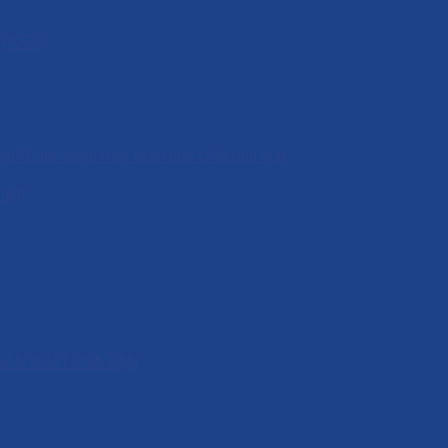
 (PCCC)
à gì? Cách chọn máy bơm hóa chất phù hợp
hiệp
SẢN XUẤT CỦA BẠN