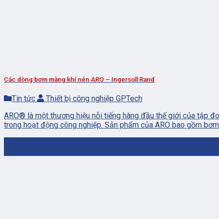
Các dòng bơm màng khí nén ARO – Ingersoll Rand
Tin tức
Thiết bị công nghiệp GPTech
ARO® là một thương hiệu nỗi tiếng hàng đầu thế giới của tập đ
trong hoạt động công nghiệp. Sản phẩm của ARO bao gồm bơm màng
01
Th1