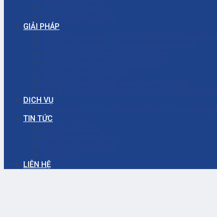
Thiết bị công nghiệp
Phụ tùng công nghiệp
GIẢI PHÁP
Thi công – Lắp đặt hệ thống phòng cháy chữa cháy
Thi công – Lắp đặt hệ thống bơm công nghiệp
Thi công – Lắp đặt hệ thống hơi nóng
Thi công – Lắp đặt hệ thống khí nén
Dịch vụ – Bảo trì hệ thống
Dịch vụ tư vấn cải tạo, sửa chữa nhà xưởng
Giải đáp thắc mắc – Bơm màng là gì? Bơm ly tâm l
DỊCH VỤ
Dịch vụ bảo trì – sửa chữa máy bơm ly tâm công ng
TIN TỨC
Dịch vụ sửa chữa
Kiến thức công nghiệp
Hệ thống công nghiệp
Thông báo
LIÊN HỆ