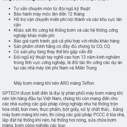
Tư vấn chuyên môn từ đội ngũ kỹ thuật
Bảo hành máy móc lên đến 12 tháng
Hỗ trợ vận chuyển miễn phí nội thành và các khu vực lân
cận
Khảo sát thi
cô
ng hệ thống bơm và các hệ thống
cô
ng
nghiệp khác miễn phí
Báo giá cạnh tranh, giá cả phù hợp với nhiều khác hàng
Sản phẩm chính hãng có đầy đủ chứng từ CO, CQ
Có sản phụ tùng thay thế khi gặp vấn đề
Đội ngũ kỹ thuật tay nghề cao hơn 13 năm kinh nghiệm
trong lĩnh vực
cô
ng nghiệp, là đối tác thi
cô
ng các dự án
tại các nhà máy lớn phí Nam và Miền Trung
Máy bơm màng khí nén ARO màng Teflon
GPTECH được biết đến là đại lý phân phối máy bơm màng khí
nén lớn hàng đầu tại Việt Nam, chúng tôi còn mang đến cho
các nhà xưởng các giải pháp công nghiệp như hệ thống trộn
hóa chất, bùn men, thực phẩm, bột giấy, xử lý chất thải,… bằng
máy bơm màng khí nén; thi công các giải pháp PCCC ở tòa nhà,
lắp đặt hệ thống khí nén, hệ thống hơi nóng, sửa chữa bơm
màng, bơm công nghiệp các loại.