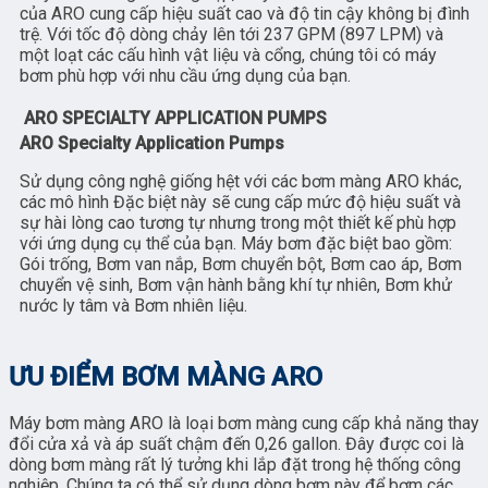
của ARO cung cấp hiệu suất cao và độ tin cậy không bị đình
trệ. Với tốc độ dòng chảy lên tới 237 GPM (897 LPM) và
một loạt các cấu hình vật liệu và cổng, chúng tôi có máy
bơm phù hợp với nhu cầu ứng dụng của bạn.
ARO SPECIALTY APPLICATION PUMPS
ARO Specialty Application Pumps
Sử dụng công nghệ giống hệt với các bơm màng ARO khác,
các mô hình Đặc biệt này sẽ cung cấp mức độ hiệu suất và
sự hài lòng cao tương tự nhưng trong một thiết kế phù hợp
với ứng dụng cụ thể của bạn. Máy bơm đặc biệt bao gồm:
Gói trống, Bơm van nắp, Bơm chuyển bột, Bơm cao áp, Bơm
chuyển vệ sinh, Bơm vận hành bằng khí tự nhiên, Bơm khử
nước ly tâm và Bơm nhiên liệu.
ƯU ĐIỂM BƠM MÀNG ARO
Máy bơm màng ARO là loại bơm màng cung cấp khả năng thay
đổi cửa xả và áp suất chậm đến 0,26 gallon. Đây được coi là
dòng bơm màng rất lý tưởng khi lắp đặt trong hệ thống công
nghiệp. Chúng ta có thể sử dụng dòng bơm này để bơm các