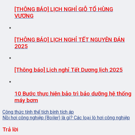
[THÔNG BÁO] LỊCH NGHỈ GIỖ TỔ HÙNG
VƯƠNG
[THÔNG BÁO] LỊCH NGHỈ TẾT NGUYÊN ĐÁN
2025
[Thông báo] Lịch nghỉ Tết Dương lịch 2025
10 Bước thực hiện bảo trì bảo dưỡng hệ thống
máy bơm
Công thức tính thể tích bình tích áp
Nồi hơi công nghiệp (Boiler) là gì? Các loại lò hơi công nghiệp
Trả lời