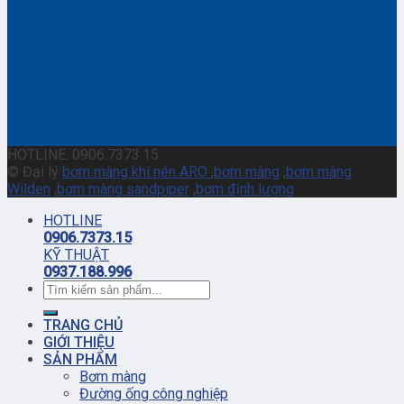
HOTLINE: 0906.7373.15
© Đại lý
bơm màng khí nén ARO
,
bơm màng
,
bơm màng
Wilden
,
bơm màng sandpiper
,
bơm định lượng
HOTLINE
0906.7373.15
KỸ THUẬT
0937.188.996
TRANG CHỦ
GIỚI THIỆU
SẢN PHẨM
Bơm màng
Đường ống công nghiệp