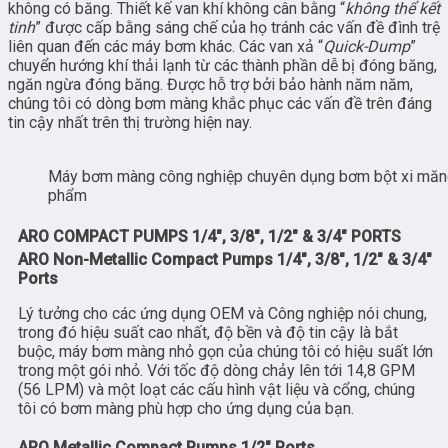
không có băng. Thiết kế van khí không cân bằng “
không thể kết
tinh
” được cấp bằng sáng chế của họ tránh các vấn đề đình trệ
liên quan đến các máy bơm khác. Các van xả “
Quick-Dump
”
chuyển hướng khí thải lạnh từ các thành phần dễ bị đóng băng,
ngăn ngừa đóng băng. Được hỗ trợ bởi bảo hành năm năm,
chúng tôi có dòng bơm màng khắc phục các vấn đề trên đáng
tin cậy nhất trên thị trường hiện nay.
Máy bơm màng công nghiệp chuyên dụng bơm bột xi măng
phẩm
ARO COMPACT PUMPS 1/4″, 3/8″, 1/2″ & 3/4″ PORTS
ARO Non-Metallic Compact Pumps 1/4″, 3/8″, 1/2″ & 3/4″
Ports
Lý tưởng cho các ứng dụng OEM và Công nghiệp nói chung,
trong đó hiệu suất cao nhất, độ bền và độ tin cậy là bắt
buộc, máy bơm màng nhỏ gọn của chúng tôi có hiệu suất lớn
trong một gói nhỏ. Với tốc độ dòng chảy lên tới 14,8 GPM
(56 LPM) và một loạt các cấu hình vật liệu và cổng, chúng
tôi có bơm màng phù hợp cho ứng dụng của bạn.
ARO Metallic Compact Pumps 1/2″ Ports