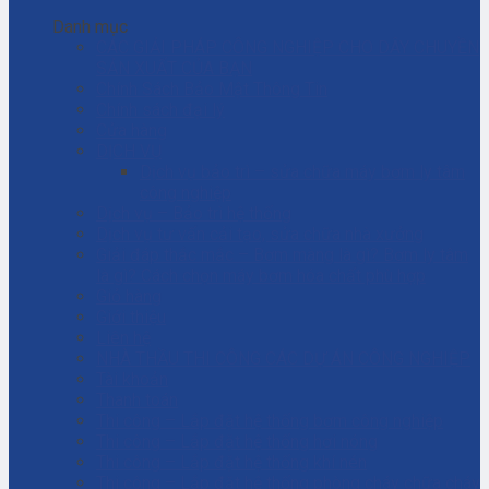
Danh mục
CÁC GIẢI PHÁP CÔNG NGHIỆP CHO DÂY CHUYỀN
SẢN XUẤT CỦA BẠN
Chính Sách Bảo Mật Thông Tin
Chính sách đại lý
Cửa hàng
DỊCH VỤ
Dịch vụ bảo trì – sửa chữa máy bơm ly tâm
công nghiệp
Dịch vụ – Bảo trì hệ thống
Dịch vụ tư vấn cải tạo, sửa chữa nhà xưởng
Giải đáp thắc mắc – Bơm màng là gì? Bơm ly tâm
là gì? Cách chọn máy bơm hóa chất phù hợp
Giỏ hàng
Giới thiệu
Liên hệ
NHÀ THẦU THI CÔNG CÁC DỰ ÁN CÔNG NGHIỆP
Tài khoản
Thanh toán
Thi công – Lắp đặt hệ thống bơm công nghiệp
Thi công – Lắp đặt hệ thống hơi nóng
Thi công – Lắp đặt hệ thống khí nén
Thi công – Lắp đặt hệ thống phòng cháy chữa cháy