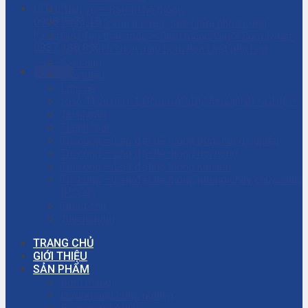
HOTLINE
Dịch vụ – Bảo trì hệ thống
0906.7373.15
Dịch vụ tư vấn cải tạo, sửa chữa nhà xưởng
KỸ THUẬT
Giải đáp thắc mắc – Bơm màng là gì? Bơm ly tâm
0937.188.996
là gì? Cách chọn máy bơm hóa chất phù hợp
Giỏ hàng
Gọi ngay
Giới thiệu
Liên hệ
NHÀ THẦU THI CÔNG CÁC DỰ ÁN CÔNG NGHIỆP
Tài khoản
Thanh toán
Thi công – Lắp đặt hệ thống bơm công nghiệp
Thi công – Lắp đặt hệ thống hơi nóng
Thi công – Lắp đặt hệ thống khí nén
Thi công – Lắp đặt hệ thống phòng cháy chữa cháy
(PCCC)
Trang chủ
Tuyển dụng
TRANG CHỦ
GIỚI THIỆU
SẢN PHẨM
Bơm màng
Đường ống công nghiệp