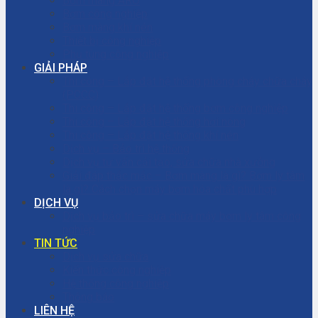
Bơm màng ARO
Bơm công nghiệp
Bơm màng khí nén
Thiết bị công nghiệp
Phụ tùng công nghiệp
GIẢI PHÁP
Thi công – Lắp đặt hệ thống phòng cháy chữa cháy
(PCCC)
Thi công – Lắp đặt hệ thống bơm công nghiệp
Thi công – Lắp đặt hệ thống hơi nóng
Thi công – Lắp đặt hệ thống khí nén
Dịch vụ – Bảo trì hệ thống
Dịch vụ tư vấn cải tạo, sửa chữa nhà xưởng
Giải đáp thắc mắc – Bơm màng là gì? Bơm ly tâm
là gì? Cách chọn máy bơm hóa chất phù hợp
DỊCH VỤ
Dịch vụ bảo trì – sửa chữa máy bơm ly tâm công
nghiệp
TIN TỨC
Dịch vụ sửa chữa
Kiến thức công nghiệp
Hệ thống công nghiệp
Thông báo
LIÊN HỆ