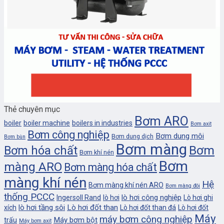
Thẻ chuyên mục
Bơm ARO
boiler
boiler machine
boilers in industries
Bơm axit
Bơm công nghiệp
Bơm dung môi
Bơm dung dịch
Bơm bùn
Bơm màng
Bơm
Bơm hóa chất
Bơm khí nén
Bơm
màng ARO
Bơm màng hóa chất
màng khí nén
Hệ
Bơm màng khí nén ARO
Bơm màng đôi
thống PCCC
lò hơi công nghiệp
Ingersoll Rand
lò hơi
Lò hơi ghi
lò hơi tầng sôi
Lò hơi đốt than
xích
Lò hơi đốt than đá
Lò hơi đốt
Máy
máy bơm công nghiệp
Máy bơm bột
trấu
Máy bơm axit