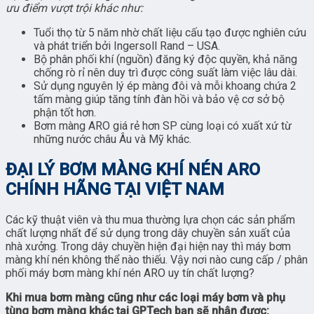
ưu điểm vượt trội khác như:
Tuổi thọ từ 5 năm nhờ chất liệu cấu tạo được nghiên cứu
và phát triển bởi Ingersoll Rand – USA.
Bộ phân phối khí (nguồn) đăng ký độc quyền, khả năng
chống rò rỉ nên duy trì được công suất làm việc lâu dài.
Sử dụng nguyên lý ép màng đôi và mỗi khoang chứa 2
tấm màng giúp tăng tính đàn hồi và bảo vệ cơ sở bộ
phận tốt hơn.
Bơm màng ARO giá rẻ hơn SP cùng loại có xuất xứ từ
những nước châu Âu và Mỹ khác.
ĐẠI LÝ BƠM MÀNG KHÍ NÉN ARO
CHÍNH HÃNG TẠI VIỆT NAM
Các kỹ thuật viên và thu mua thường lựa chọn các sản phẩm
chất lượng nhất để sử dụng trong dây chuyền sản xuất của
nhà xưởng. Trong dây chuyền hiện đại hiện nay thì máy bơm
màng khí nén không thể nào thiếu. Vậy nơi nào cung cấp / phân
phối máy bơm màng khí nén ARO uy tín chất lượng?
Khi mua bơm màng cũng như các loại máy bơm và phụ
tùng bơm màng khác tại GPTech bạn sẽ nhận được: