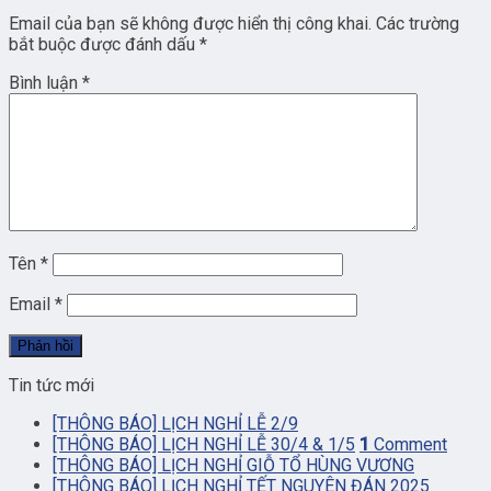
Email của bạn sẽ không được hiển thị công khai.
Các trường
bắt buộc được đánh dấu
*
Bình luận
*
Tên
*
Email
*
Tin tức mới
[THÔNG BÁO] LỊCH NGHỈ LỄ 2/9
[THÔNG BÁO] LỊCH NGHỈ LỄ 30/4 & 1/5
1
Comment
[THÔNG BÁO] LỊCH NGHỈ GIỖ TỔ HÙNG VƯƠNG
[THÔNG BÁO] LỊCH NGHỈ TẾT NGUYÊN ĐÁN 2025