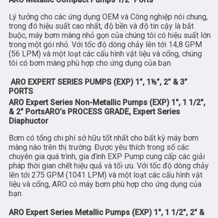
Lý tưởng cho các ứng dụng OEM và Công nghiệp nói chung,
trong đó hiệu suất cao nhất, độ bền và độ tin cậy là bắt
buộc, máy bơm màng nhỏ gọn của chúng tôi có hiệu suất lớn
trong một gói nhỏ. Với tốc độ dòng chảy lên tới 14,8 GPM
(56 LPM) và một loạt các cấu hình vật liệu và cổng, chúng
tôi có bơm màng phù hợp cho ứng dụng của bạn.
ARO EXPERT SERIES PUMPS (EXP) 1”, 1½”, 2” & 3”
PORTS
ARO Expert Series Non-Metallic Pumps (EXP) 1″, 1 1/2″,
& 2″ PortsARO’s PROCESS GRADE, Expert Series
Diaphuctor
Bơm có tổng chi phí sở hữu tốt nhất cho bất kỳ máy bơm
màng nào trên thị trường. Được yêu thích trong số các
chuyên gia quá trình, gia đình EXP Pump cung cấp các giải
pháp thời gian chết hiệu quả và tối ưu. Với tốc độ dòng chảy
lên tới 275 GPM (1041 LPM) và một loạt các cấu hình vật
liệu và cổng, ARO có máy bơm phù hợp cho ứng dụng của
bạn.
ARO Expert Series Metallic Pumps (EXP) 1″, 1 1/2″, 2″ &