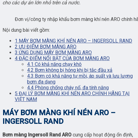
cho các dự án lớn nhỏ trên cả nước.
Đơn vị/công ty nhập khẩu bơm màng khí nén ARO chính h
Nội dung bài viết gồm:
1
MÁY BƠM MÀNG KHÍ NÉN ARO – INGERSOLL RAND
2
ƯU ĐIỂM BƠM MÀNG ARO
3
ỨNG DỤNG MÁY BƠM MÀNG ARO
4
ĐẶC ĐIỂM NỔI BẬT CỦA BƠM MÀNG ARO
4.1
Có khả năng chạy khô
4.2
Bơm không bị hỏng khi bị tắc đầu xả
4.3
Bơm có khả năng tự mồi, áp suất và lưu lượng
bơm đa dạng
4.4
Phòng chống cháy nổ, đa tính năng
5
ĐẠI LÝ BƠM MÀNG KHÍ NÉN ARO CHÍNH HÃNG TẠI
VIỆT NAM
MÁY BƠM MÀNG KHÍ NÉN ARO –
INGERSOLL RAND
Bơm màng Ingersoll Rand ARO
cung cấp hoạt động ổn định,