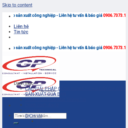
Skip to content
<<
xuất công nghiệp - Liên hệ tư vấn & báo giá
0906.7373.15
(Zalo)
Liên hệ
Tin tức
<<
xuất công nghiệp - Liên hệ tư vấn & báo giá
0906.7373.15
(Zalo)
Danh mục
CÁC GIẢI PHÁP CÔNG NGHIỆP CHO DÂY CHUYỀN
SẢN XUẤT CỦA BẠN
Chính Sách Bảo Mật Thông Tin
Chính sách đại lý
Cửa hàng
DỊCH VỤ
Dịch vụ bảo trì – sửa chữa máy bơm ly tâm
công nghiệp