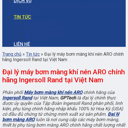
DỊCH VỤ
Dịch vụ bảo trì – sửa chữa máy bơm ly tâm công
nghiệp
TIN TỨC
Dịch vụ sửa chữa
Kiến thức công nghiệp
Hệ thống công nghiệp
Thông báo
LIÊN HỆ
Trang chủ
»
Tin tức
»
Đại lý máy bơm màng khí nén ARO chính
hãng Ingersoll Rand tại Việt Nam
Đại lý máy bơm màng khí nén ARO chính
hãng Ingersoll Rand tại Việt Nam
Phân phối
Máy bơm màng khí nén ARO
chính hãng của
Ingersoll Rand
tại Việt Nam,
GPTech
là đại lý chính thực
được ủy quyền của Tập đoàn Ingersoll Rand phân phối, linh
kiện, phụ tùng chính hãng nhập khẩu 100% từ Hoa Kỳ (USA)
có đầu đủ chứng từ chứng minh xuất xứ sản phẩm.
Đại lý
bơm màng ARO
luôn là nơi cung cấp các máy bơm màng,
thiết bị phụ tùng bơm màng ARO chính hãng chất lượng nhất