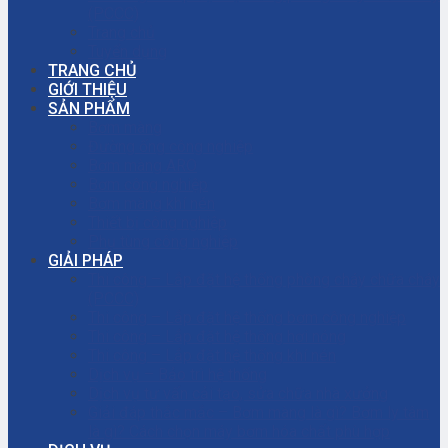
(PCCC)
Trang chủ
Tuyển dụng
TRANG CHỦ
GIỚI THIỆU
SẢN PHẨM
Bơm màng
Đường ống công nghiệp
Bơm màng ARO
Bơm công nghiệp
Bơm màng khí nén
Thiết bị công nghiệp
Phụ tùng công nghiệp
GIẢI PHÁP
Thi công – Lắp đặt hệ thống phòng cháy chữa cháy
(PCCC)
Thi công – Lắp đặt hệ thống bơm công nghiệp
Thi công – Lắp đặt hệ thống hơi nóng
Thi công – Lắp đặt hệ thống khí nén
Dịch vụ – Bảo trì hệ thống
Dịch vụ tư vấn cải tạo, sửa chữa nhà xưởng
Giải đáp thắc mắc – Bơm màng là gì? Bơm ly tâm
là gì? Cách chọn máy bơm hóa chất phù hợp