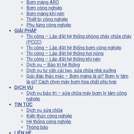
Bơm màng ARO
Bơm công nghiệp
Bơm màng khí nén
Thiết bị công nghiệp
Phụ tùng công nghiệp
GIẢI PHÁP
Thi công – Lắp đặt hệ thống phòng cháy chữa cháy
(PCCC)
Thi công – Lắp đặt hệ thống bơm công nghiệp
Thi công – Lắp đặt hệ thống hơi nóng
Thi công – Lắp đặt hệ thống khí nén
Dịch vụ – Bảo trì hệ thống
Dịch vụ tư vấn cải tạo, sửa chữa nhà xưởng
Giải đáp thắc mắc – Bơm màng là gì? Bơm ly tâm
là gì? Cách chọn máy bơm hóa chất phù hợp
DỊCH VỤ
Dịch vụ bảo trì – sửa chữa máy bơm ly tâm công
nghiệp
TIN TỨC
Dịch vụ sửa chữa
Kiến thức công nghiệp
Hệ thống công nghiệp
Thông báo
LIÊN HỆ