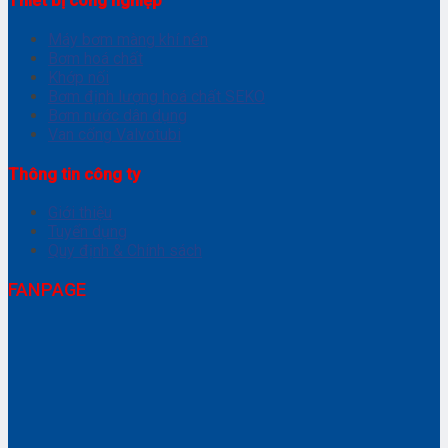
Thiết bị công nghiệp
Máy bơm màng khí nén
Bơm hoá chất
Khớp nối
Bơm định lượng hoá chất SEKO
Bơm nước dân dụng
Van cổng Valvotubi
Thông tin công ty
Giới thiệu
Tuyển dụng
Quy định & Chính sách
FANPAGE