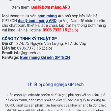
Xem thêm:
Đại lý bơm màng ARO
Mọi thông tin tư vấn
bơm màng
Aro phù hợp hãy liên hệ
GPTECH
đại lý bơm màng ARO
tại Việt Nam để nhận tư vấn
cho chất bơm, thiết kế, sửa chữa, lắp đặt hệ thống bơm màng
vui lòng liên hệ Hotline:
0906.7373.15
(Zalo)
CÔNG TY TNHH KỸ THUẬT GP
Địa chỉ:
274/75 Nguyễn Văn Lượng, P.17, Gò Vấp
Liên hệ:
0906.7373.15 (Zalo)
Email:
info@gptech.vn
FanPage:
Bơm màng khí nén GPTECH
Thiết bị công nghiệp GPTech
Luôn chọn lựa các sản phẩm chất lượng phù hợp với nhu cầu, giá
cả cạnh tranh, hàng mới nhất có đầy đủ các loại giấy từ chứng từ
CO-CQ xuất xứ sản phẩm. Sự hài lòng của khách hàng là động lực
để GPTech viết tiếp những trang mới, hoàn thiện quy trình phục