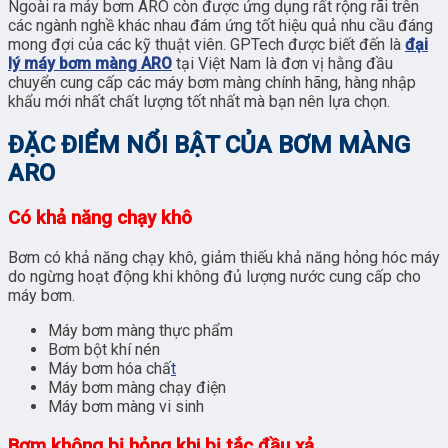
Ngoài ra máy bơm ARO còn được ứng dụng rất rộng rãi trên
các ngành nghề khác nhau đám ứng tốt hiệu quả nhu cầu đáng
mong đợi của các kỹ thuật viên. GPTech được biết đến là
đại
lý máy bơm màng ARO
tại Việt Nam là đơn vị hằng đầu
chuyển cung cấp các máy bơm màng chính hãng, hàng nhập
khẩu mới nhất chất lượng tốt nhất mà bạn nên lựa chọn.
ĐẶC ĐIỂM NỔI BẬT CỦA BƠM MÀNG
ARO
Có khả năng chạy khô
Bơm có khả năng chạy khô, giảm thiếu khả năng hỏng hóc máy
do ngừng hoạt động khi không đủ lượng nước cung cấp cho
máy bơm.
Máy bơm màng thực phẩm
Bơm bột khí nén
Máy bơm hóa chấ
t
Máy bơm màng chạy điện
Máy bơm màng vi sinh
Bơm không bị hỏng khi bị tắc đầu xả