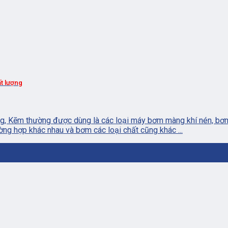
t lượng
ng, Kẽm thường được dùng là các loại máy bơm màng khí nén, bơ
ờng hợp khác nhau và bơm các loại chất cũng khác ...