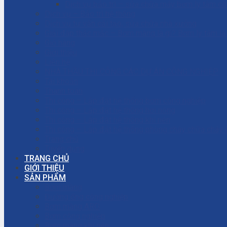
Dịch vụ bảo trì – sửa chữa máy bơm ly tâm c
Dịch vụ – Bảo trì hệ thống
Dịch vụ tư vấn cải tạo, sửa chữa nhà xưởng
Giải đáp thắc mắc – Bơm màng là gì? Bơm ly tâm l
Giỏ hàng
Giới thiệu
Liên hệ
NHÀ THẦU THI CÔNG CÁC DỰ ÁN CÔNG NGHIỆP
Tài khoản
Thanh toán
Thi công – Lắp đặt hệ thống bơm công nghiệp
Thi công – Lắp đặt hệ thống hơi nóng
Thi công – Lắp đặt hệ thống khí nén
Thi công – Lắp đặt hệ thống phòng cháy chữa cháy
Trang chủ
Tuyển dụng
TRANG CHỦ
GIỚI THIỆU
SẢN PHẨM
Bơm màng
Đường ống công nghiệp
Bơm màng ARO
Bơm công nghiệp
Bơm màng khí nén