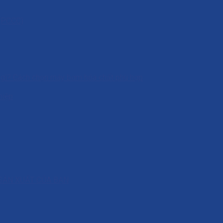
 (PCCC)
à gì? Cách chọn máy bơm hóa chất phù hợp
hiệp
SẢN XUẤT CỦA BẠN