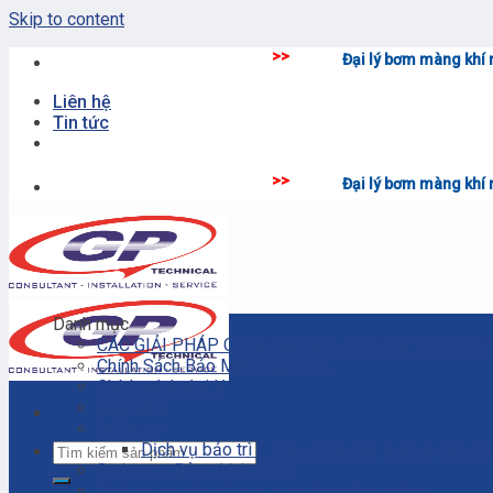
Skip to content
>>
Đại lý bơm màng khí nén - thiết bị 
Liên hệ
Tin tức
>>
Đại lý bơm màng khí nén - thiết bị 
Danh mục
CÁC GIẢI PHÁP CÔNG NGHIỆP CHO DÂY CHUYỀN 
Chính Sách Bảo Mật Thông Tin
Chính sách đại lý
Cửa hàng
DỊCH VỤ
Dịch vụ bảo trì – sửa chữa máy bơm ly tâm c
Dịch vụ – Bảo trì hệ thống
Dịch vụ tư vấn cải tạo, sửa chữa nhà xưởng