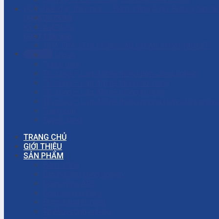
Giải đáp thắc mắc – Bơm màng là gì? Bơm ly tâm l
HOTLINE
Giỏ hàng
0906.7373.15
Giới thiệu
KỸ THUẬT
Liên hệ
0937.188.996
NHÀ THẦU THI CÔNG CÁC DỰ ÁN CÔNG NGHIỆP
Gọi ngay
Tài khoản
Thanh toán
Thi công – Lắp đặt hệ thống bơm công nghiệp
Thi công – Lắp đặt hệ thống hơi nóng
Thi công – Lắp đặt hệ thống khí nén
Thi công – Lắp đặt hệ thống phòng cháy chữa cháy
Trang chủ
Tuyển dụng
TRANG CHỦ
GIỚI THIỆU
SẢN PHẨM
Bơm màng
Đường ống công nghiệp
Bơm màng ARO
Bơm công nghiệp
Bơm màng khí nén
Thiết bị công nghiệp