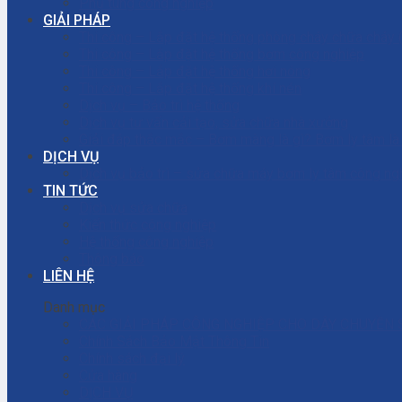
Phụ tùng công nghiệp
GIẢI PHÁP
Thi công – Lắp đặt hệ thống phòng cháy chữa cháy
Thi công – Lắp đặt hệ thống bơm công nghiệp
Thi công – Lắp đặt hệ thống hơi nóng
Thi công – Lắp đặt hệ thống khí nén
Dịch vụ – Bảo trì hệ thống
Dịch vụ tư vấn cải tạo, sửa chữa nhà xưởng
Giải đáp thắc mắc – Bơm màng là gì? Bơm ly tâm l
DỊCH VỤ
Dịch vụ bảo trì – sửa chữa máy bơm ly tâm công ng
TIN TỨC
Dịch vụ sửa chữa
Kiến thức công nghiệp
Hệ thống công nghiệp
Thông báo
LIÊN HỆ
Danh mục
CÁC GIẢI PHÁP CÔNG NGHIỆP CHO DÂY CHUYỀN 
Chính Sách Bảo Mật Thông Tin
Chính sách đại lý
Cửa hàng
DỊCH VỤ