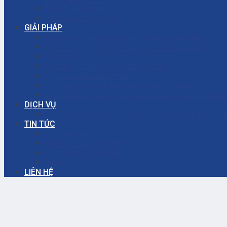
Thiết bị công nghiệp
Phụ tùng công nghiệp
GIẢI PHÁP
Thi công – Lắp đặt hệ thống phòng cháy chữa cháy
Thi công – Lắp đặt hệ thống bơm công nghiệp
Thi công – Lắp đặt hệ thống hơi nóng
Thi công – Lắp đặt hệ thống khí nén
Dịch vụ – Bảo trì hệ thống
Dịch vụ tư vấn cải tạo, sửa chữa nhà xưởng
Giải đáp thắc mắc – Bơm màng là gì? Bơm ly tâm l
DỊCH VỤ
Dịch vụ bảo trì – sửa chữa máy bơm ly tâm công ng
TIN TỨC
Dịch vụ sửa chữa
Kiến thức công nghiệp
Hệ thống công nghiệp
Thông báo
LIÊN HỆ