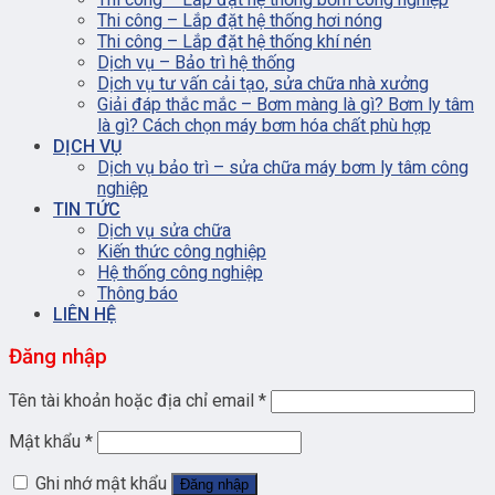
Thi công – Lắp đặt hệ thống hơi nóng
Thi công – Lắp đặt hệ thống khí nén
Dịch vụ – Bảo trì hệ thống
Dịch vụ tư vấn cải tạo, sửa chữa nhà xưởng
Giải đáp thắc mắc – Bơm màng là gì? Bơm ly tâm
là gì? Cách chọn máy bơm hóa chất phù hợp
DỊCH VỤ
Dịch vụ bảo trì – sửa chữa máy bơm ly tâm công
nghiệp
TIN TỨC
Dịch vụ sửa chữa
Kiến thức công nghiệp
Hệ thống công nghiệp
Thông báo
LIÊN HỆ
Đăng nhập
Tên tài khoản hoặc địa chỉ email
*
Mật khẩu
*
Ghi nhớ mật khẩu
Đăng nhập