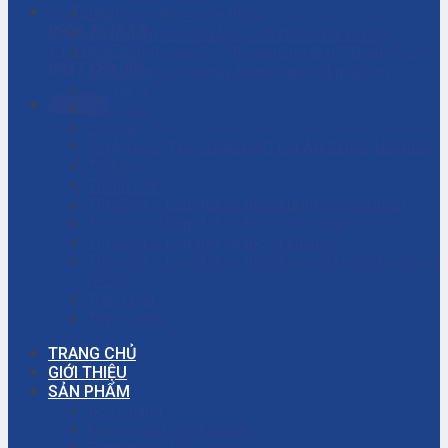
HOTLINE
Dịch vụ – Bảo trì hệ thống
0906.7373.15
Dịch vụ tư vấn cải tạo, sửa chữa nhà xưởng
KỸ THUẬT
Giải đáp thắc mắc – Bơm màng là gì? Bơm ly tâm
0937.188.996
là gì? Cách chọn máy bơm hóa chất phù hợp
Giỏ hàng
Gọi ngay
Giới thiệu
Liên hệ
NHÀ THẦU THI CÔNG CÁC DỰ ÁN CÔNG NGHIỆP
Tài khoản
Thanh toán
Thi công – Lắp đặt hệ thống bơm công nghiệp
Thi công – Lắp đặt hệ thống hơi nóng
Thi công – Lắp đặt hệ thống khí nén
Thi công – Lắp đặt hệ thống phòng cháy chữa cháy
(PCCC)
Trang chủ
Tuyển dụng
TRANG CHỦ
GIỚI THIỆU
SẢN PHẨM
Bơm màng
Đường ống công nghiệp