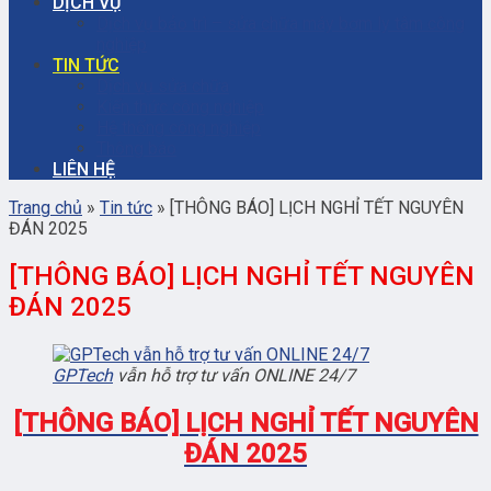
DỊCH VỤ
Dịch vụ bảo trì – sửa chữa máy bơm ly tâm công
nghiệp
TIN TỨC
Dịch vụ sửa chữa
Kiến thức công nghiệp
Hệ thống công nghiệp
Thông báo
LIÊN HỆ
Trang chủ
»
Tin tức
»
[THÔNG BÁO] LỊCH NGHỈ TẾT NGUYÊN
ĐÁN 2025
[THÔNG BÁO] LỊCH NGHỈ TẾT NGUYÊN
ĐÁN 2025
GPTech
vẫn hỗ trợ tư vấn ONLINE 24/7
[THÔNG BÁO] LỊCH NGHỈ TẾT NGUYÊN
ĐÁN 2025