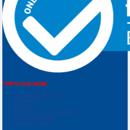
Thiết bị công nghiệp
Máy bơm màng khí nén
Bơm hoá chất
Khớp nối
Bơm định lượng hoá chất SEKO
Bơm nước dân dụng
Van cổng Valvotubi