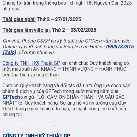
Chúng tôi trân trọng thông báo lịch nghỉ Tết Nguyên Đán 2025
như sau:
Thời gian nghỉ:
Thứ 2 – 27/01/2025
Thời gian làm việc lại:
Thứ 2 – 03/02/2025
Ghi chú:
Phòng CSKH và kỹ thuật của GPTech vẫn làm việc
Online. Quý Khách hàng vui lòng liên hệ Hotline
0906737315
(Zalo)
để được phục vụ.
Công ty TNHH Kỹ Thuật GP
xin kính chúc Quý khách hàng có
một mùa xuân AN KHANG – THỊNH VƯỢNG – HẠNH PHÚC
bên Gia Đình và người thân.
Cảm ơn Quý khách hàng và đối tác đã tin tưởng lựa chọn sản
phẩm & dịch vụ của GPTech trong suốt những năm qua.
GPTech
xin gửi “LỜI CẢM ƠN CHÂN THÀNH VÀ SÂU SẮC
NHẤT” tới Quý khách hàng.
Sự ủng hộ và tin tưởng của Quý
khách hàng chính là niềm tự hào, là thành công lớn nhất của
chúng tôi.
——————————————-
CÔNG TY TNHH KỸ THUẬT GP