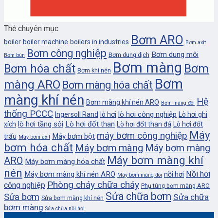
Thẻ chuyên mục
Bơm ARO
boiler
boiler machine
boilers in industries
Bơm axit
Bơm công nghiệp
Bơm dung môi
Bơm dung dịch
Bơm bùn
Bơm màng
Bơm
Bơm hóa chất
Bơm khí nén
Bơm
màng ARO
Bơm màng hóa chất
màng khí nén
Hệ
Bơm màng khí nén ARO
Bơm màng đôi
thống PCCC
lò hơi công nghiệp
Ingersoll Rand
lò hơi
Lò hơi ghi
lò hơi tầng sôi
Lò hơi đốt than
xích
Lò hơi đốt than đá
Lò hơi đốt
Máy
máy bơm công nghiệp
Máy bơm bột
trấu
Máy bơm axit
bơm hóa chất
Máy bơm màng
Máy bơm màng
Máy bơm màng khí
ARO
Máy bơm màng hóa chất
nén
Nồi hơi
Máy bơm màng khí nén ARO
nồi hơi
Máy bơm màng đôi
Phòng cháy chữa cháy
công nghiệp
Phụ tùng bơm màng ARO
Sửa chữa bơm
Sửa bơm
Sửa chữa
Sửa bơm màng khí nén
bơm màng
Sửa chữa nồi hơi