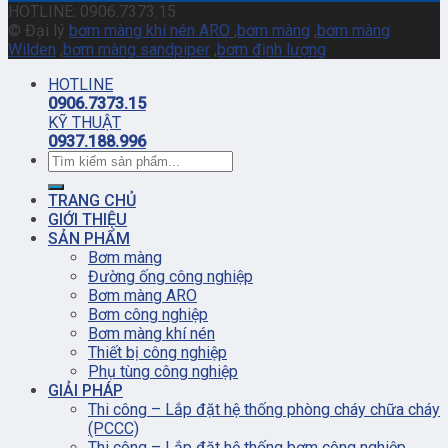
HOTLINE: 0906.7373.15
© Đại lý
bơm màng khí nén ARO
,
bơm màng
,
bơm màng
Wilden
,
bơm màng sandpiper
,
bơm định lượng
HOTLINE
0906.7373.15
KỸ THUẬT
0937.188.996
TRANG CHỦ
GIỚI THIỆU
SẢN PHẨM
Bơm màng
Đường ống công nghiệp
Bơm màng ARO
Bơm công nghiệp
Bơm màng khí nén
Thiết bị công nghiệp
Phụ tùng công nghiệp
GIẢI PHÁP
Thi công – Lắp đặt hệ thống phòng cháy chữa cháy
(PCCC)
Thi công – Lắp đặt hệ thống bơm công nghiệp