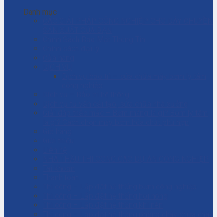
Danh mục
CÁC GIẢI PHÁP CÔNG NGHIỆP CHO DÂY CHUYỀN
SẢN XUẤT CỦA BẠN
Chính Sách Bảo Mật Thông Tin
Chính sách đại lý
Cửa hàng
DỊCH VỤ
Dịch vụ bảo trì – sửa chữa máy bơm ly tâm
công nghiệp
Dịch vụ – Bảo trì hệ thống
Dịch vụ tư vấn cải tạo, sửa chữa nhà xưởng
Giải đáp thắc mắc – Bơm màng là gì? Bơm ly tâm
là gì? Cách chọn máy bơm hóa chất phù hợp
Giỏ hàng
Giới thiệu
Liên hệ
NHÀ THẦU THI CÔNG CÁC DỰ ÁN CÔNG NGHIỆP
Tài khoản
Thanh toán
Thi công – Lắp đặt hệ thống bơm công nghiệp
Thi công – Lắp đặt hệ thống hơi nóng
Thi công – Lắp đặt hệ thống khí nén
Thi công – Lắp đặt hệ thống phòng cháy chữa cháy