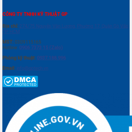
CÔNG TY TNHH KỸ THUẬT GP
Địa chỉ:
274/75 Nguyễn Văn Lượng, Phường 17, Quận Gò Vấp,
TP. HCM
MST:
0309115165
Hotline:
0906 7373 15 (Zalo)
Phòng kỹ thuật:
0937.188.996
Email:
info@gptech.vn