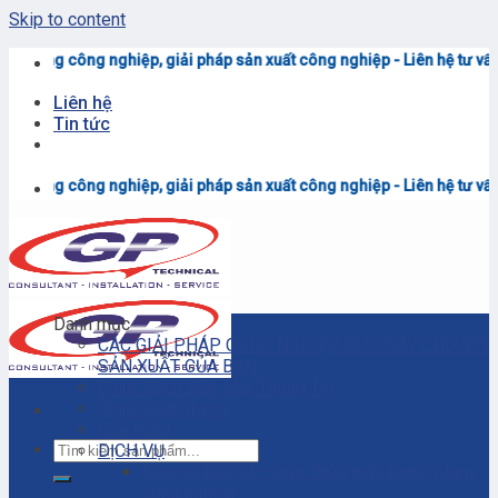
Skip to content
 công nghiệp, giải pháp sản xuất công nghiệp - Liên hệ tư vấn & báo gi
Liên hệ
Tin tức
 công nghiệp, giải pháp sản xuất công nghiệp - Liên hệ tư vấn & báo gi
Danh mục
CÁC GIẢI PHÁP CÔNG NGHIỆP CHO DÂY CHUYỀN
SẢN XUẤT CỦA BẠN
Chính Sách Bảo Mật Thông Tin
Chính sách đại lý
Cửa hàng
DỊCH VỤ
Dịch vụ bảo trì – sửa chữa máy bơm ly tâm
công nghiệp