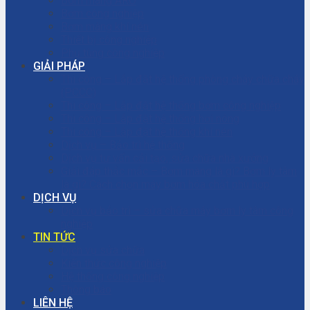
Bơm màng ARO
Bơm công nghiệp
Bơm màng khí nén
Thiết bị công nghiệp
Phụ tùng công nghiệp
GIẢI PHÁP
Thi công – Lắp đặt hệ thống phòng cháy chữa cháy
(PCCC)
Thi công – Lắp đặt hệ thống bơm công nghiệp
Thi công – Lắp đặt hệ thống hơi nóng
Thi công – Lắp đặt hệ thống khí nén
Dịch vụ – Bảo trì hệ thống
Dịch vụ tư vấn cải tạo, sửa chữa nhà xưởng
Giải đáp thắc mắc – Bơm màng là gì? Bơm ly tâm
là gì? Cách chọn máy bơm hóa chất phù hợp
DỊCH VỤ
Dịch vụ bảo trì – sửa chữa máy bơm ly tâm công
nghiệp
TIN TỨC
Dịch vụ sửa chữa
Kiến thức công nghiệp
Hệ thống công nghiệp
Thông báo
LIÊN HỆ