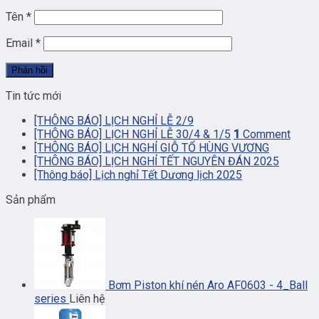
Tên
*
Email
*
Tin tức mới
[THÔNG BÁO] LỊCH NGHỈ LỄ 2/9
[THÔNG BÁO] LỊCH NGHỈ LỄ 30/4 & 1/5
1
Comment
[THÔNG BÁO] LỊCH NGHỈ GIỖ TỔ HÙNG VƯƠNG
[THÔNG BÁO] LỊCH NGHỈ TẾT NGUYÊN ĐÁN 2025
[Thông báo] Lịch nghỉ Tết Dương lịch 2025
Sản phẩm
Bơm Piston khí nén Aro AF0603 - 4_Ball
series
Liên hệ