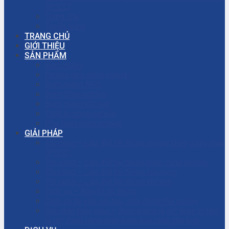
(PCCC)
Trang chủ
Tuyển dụng
TRANG CHỦ
GIỚI THIỆU
SẢN PHẨM
Bơm màng
Đường ống công nghiệp
Bơm màng ARO
Bơm công nghiệp
Bơm màng khí nén
Thiết bị công nghiệp
Phụ tùng công nghiệp
GIẢI PHÁP
Thi công – Lắp đặt hệ thống phòng cháy chữa cháy
(PCCC)
Thi công – Lắp đặt hệ thống bơm công nghiệp
Thi công – Lắp đặt hệ thống hơi nóng
Thi công – Lắp đặt hệ thống khí nén
Dịch vụ – Bảo trì hệ thống
Dịch vụ tư vấn cải tạo, sửa chữa nhà xưởng
Giải đáp thắc mắc – Bơm màng là gì? Bơm ly tâm
là gì? Cách chọn máy bơm hóa chất phù hợp