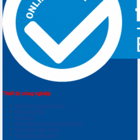
Thiết bị công nghiệp
Máy bơm màng khí nén
Bơm hoá chất
Khớp nối
Bơm định lượng hoá chất SEKO
Bơm nước dân dụng
Van cổng Valvotubi