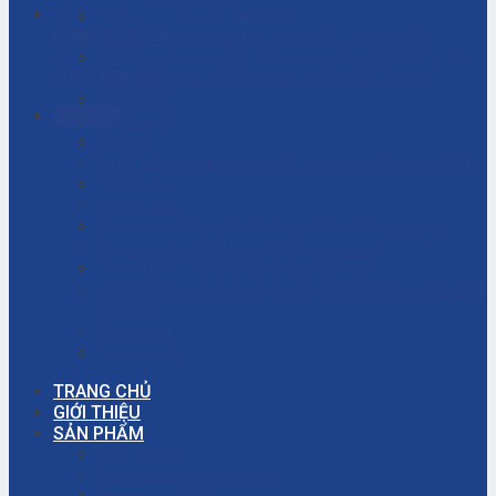
HOTLINE
Dịch vụ – Bảo trì hệ thống
0906.7373.15
Dịch vụ tư vấn cải tạo, sửa chữa nhà xưởng
KỸ THUẬT
Giải đáp thắc mắc – Bơm màng là gì? Bơm ly tâm
0937.188.996
là gì? Cách chọn máy bơm hóa chất phù hợp
Giỏ hàng
Gọi ngay
Giới thiệu
Liên hệ
NHÀ THẦU THI CÔNG CÁC DỰ ÁN CÔNG NGHIỆP
Tài khoản
Thanh toán
Thi công – Lắp đặt hệ thống bơm công nghiệp
Thi công – Lắp đặt hệ thống hơi nóng
Thi công – Lắp đặt hệ thống khí nén
Thi công – Lắp đặt hệ thống phòng cháy chữa cháy
(PCCC)
Trang chủ
Tuyển dụng
TRANG CHỦ
GIỚI THIỆU
SẢN PHẨM
Bơm màng
Đường ống công nghiệp