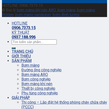
HOTLINE: 0906.7373.15
© Đại lý
bơm màng khí nén ARO
,
bơm màng
,
bơm màng
Wilden
,
bơm màng sandpiper
,
bơm định lượng
HOTLINE
0906.7373.15
KỸ THUẬT
0937.188.996
TRANG CHỦ
GIỚI THIỆU
SẢN PHẨM
Bơm màng
Đường ống công nghiệp
Bơm màng ARO
Bơm công nghiệp
Bơm màng khí nén
Thiết bị công nghiệp
Phụ tùng công nghiệp
GIẢI PHÁP
Thi công – Lắp đặt hệ thống phòng cháy chữa cháy
(PCCC)