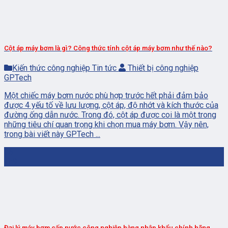
Cột áp máy bơm là gì? Công thức tính cột áp máy bơm như thế nào?
Kiến thức công nghiệp Tin tức
Thiết bị công nghiệp
GPTech
Một chiếc máy bơm nước phù hợp trước hết phải đảm bảo
được 4 yếu tố về lưu lượng, cột áp, độ nhớt và kích thước của
đường ống dẫn nước. Trong đó, cột áp được coi là một trong
những tiêu chí quan trọng khi chọn mua máy bơm. Vậy nên,
trong bài viết này GPTech ...
06
Th9
Đại lý máy bơm cấp nước công nghiệp hàng nhập khẩu chính hãng