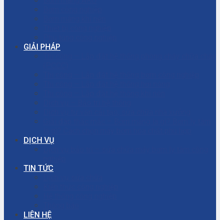
Bơm màng ARO
Bơm công nghiệp
Bơm màng khí nén
Thiết bị công nghiệp
Phụ tùng công nghiệp
GIẢI PHÁP
Thi công – Lắp đặt hệ thống phòng cháy chữa cháy
(PCCC)
Thi công – Lắp đặt hệ thống bơm công nghiệp
Thi công – Lắp đặt hệ thống hơi nóng
Thi công – Lắp đặt hệ thống khí nén
Dịch vụ – Bảo trì hệ thống
Dịch vụ tư vấn cải tạo, sửa chữa nhà xưởng
Giải đáp thắc mắc – Bơm màng là gì? Bơm ly tâm
là gì? Cách chọn máy bơm hóa chất phù hợp
DỊCH VỤ
Dịch vụ bảo trì – sửa chữa máy bơm ly tâm công
nghiệp
TIN TỨC
Dịch vụ sửa chữa
Kiến thức công nghiệp
Hệ thống công nghiệp
Thông báo
LIÊN HỆ