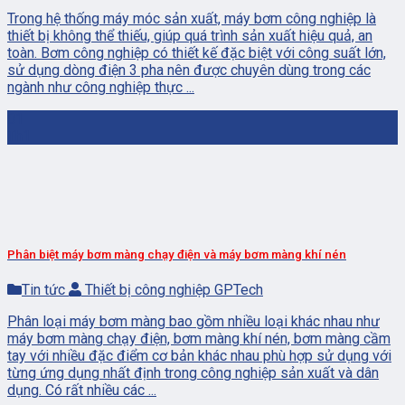
Trong hệ thống máy móc sản xuất, máy bơm công nghiệp là
thiết bị không thể thiếu, giúp quá trình sản xuất hiệu quả, an
toàn. Bơm công nghiệp có thiết kế đặc biệt với công suất lớn,
sử dụng dòng điện 3 pha nên được chuyên dùng trong các
ngành như công nghiệp thực ...
01
Th1
Phân biệt máy bơm màng chạy điện và máy bơm màng khí nén
Tin tức
Thiết bị công nghiệp GPTech
Phân loại máy bơm màng bao gồm nhiều loại khác nhau như
máy bơm màng chạy điện, bơm màng khí nén, bơm màng cầm
tay với nhiều đặc điểm cơ bản khác nhau phù hợp sử dụng với
từng ứng dụng nhất định trong công nghiệp sản xuất và dân
dụng. Có rất nhiều các ...