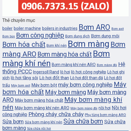
Thẻ chuyên mục
Bơm ARO
boiler
boiler machine
boilers in industries
Bơm axit
Bơm công nghiệp
Bơm dung môi
Bơm dung dịch
Bơm bùn
Bơm màng
Bơm
Bơm hóa chất
Bơm khí nén
Bơm
màng ARO
Bơm màng hóa chất
màng khí nén
Hệ
Bơm màng khí nén ARO
Bơm màng đôi
thống PCCC
lò hơi công nghiệp
Ingersoll Rand
lò hơi
Lò hơi ghi
lò hơi tầng sôi
Lò hơi đốt than
xích
Lò hơi đốt than đá
Lò hơi đốt
Máy
máy bơm công nghiệp
Máy bơm bột
trấu
Máy bơm axit
bơm hóa chất
Máy bơm màng
Máy bơm màng
Máy bơm màng khí
ARO
Máy bơm màng hóa chất
nén
Nồi hơi
Máy bơm màng khí nén ARO
nồi hơi
Máy bơm màng đôi
Phòng cháy chữa cháy
công nghiệp
Phụ tùng bơm màng ARO
Sửa chữa bơm
Sửa bơm
Sửa chữa
Sửa bơm màng khí nén
bơm màng
Sửa chữa nồi hơi