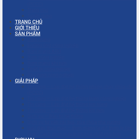
(PCCC)
Trang chủ
Tuyển dụng
TRANG CHỦ
GIỚI THIỆU
SẢN PHẨM
Bơm màng
Đường ống công nghiệp
Bơm màng ARO
Bơm công nghiệp
Bơm màng khí nén
Thiết bị công nghiệp
Phụ tùng công nghiệp
GIẢI PHÁP
Thi công – Lắp đặt hệ thống phòng cháy chữa cháy
(PCCC)
Thi công – Lắp đặt hệ thống bơm công nghiệp
Thi công – Lắp đặt hệ thống hơi nóng
Thi công – Lắp đặt hệ thống khí nén
Dịch vụ – Bảo trì hệ thống
Dịch vụ tư vấn cải tạo, sửa chữa nhà xưởng
Giải đáp thắc mắc – Bơm màng là gì? Bơm ly tâm
là gì? Cách chọn máy bơm hóa chất phù hợp