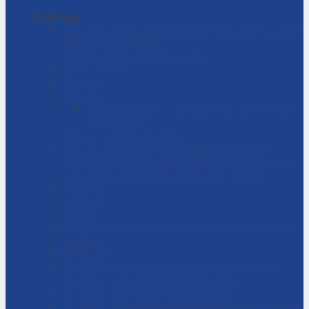
Danh mục
CÁC GIẢI PHÁP CÔNG NGHIỆP CHO DÂY CHUYỀN
SẢN XUẤT CỦA BẠN
Chính Sách Bảo Mật Thông Tin
Chính sách đại lý
Cửa hàng
DỊCH VỤ
Dịch vụ bảo trì – sửa chữa máy bơm ly tâm
công nghiệp
Dịch vụ – Bảo trì hệ thống
Dịch vụ tư vấn cải tạo, sửa chữa nhà xưởng
Giải đáp thắc mắc – Bơm màng là gì? Bơm ly tâm
là gì? Cách chọn máy bơm hóa chất phù hợp
Giỏ hàng
Giới thiệu
Liên hệ
NHÀ THẦU THI CÔNG CÁC DỰ ÁN CÔNG NGHIỆP
Tài khoản
Thanh toán
Thi công – Lắp đặt hệ thống bơm công nghiệp
Thi công – Lắp đặt hệ thống hơi nóng
Thi công – Lắp đặt hệ thống khí nén
Thi công – Lắp đặt hệ thống phòng cháy chữa cháy