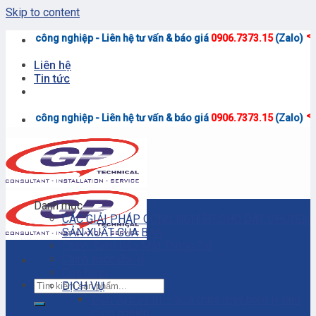
Skip to content
<<
g nghiệp - Liên hệ tư vấn & báo giá
0906.7373.15
(Zalo)
Liên hệ
Tin tức
<<
g nghiệp - Liên hệ tư vấn & báo giá
0906.7373.15
(Zalo)
Danh mục
CÁC GIẢI PHÁP CÔNG NGHIỆP CHO DÂY CHUYỀN
SẢN XUẤT CỦA BẠN
Chính Sách Bảo Mật Thông Tin
Chính sách đại lý
Cửa hàng
DỊCH VỤ
Dịch vụ bảo trì – sửa chữa máy bơm ly tâm
công nghiệp