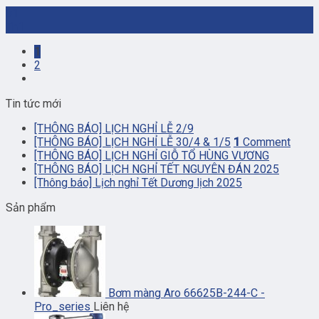
01
Th1
1
2
Tin tức mới
[THÔNG BÁO] LỊCH NGHỈ LỄ 2/9
[THÔNG BÁO] LỊCH NGHỈ LỄ 30/4 & 1/5
1
Comment
[THÔNG BÁO] LỊCH NGHỈ GIỖ TỔ HÙNG VƯƠNG
[THÔNG BÁO] LỊCH NGHỈ TẾT NGUYÊN ĐÁN 2025
[Thông báo] Lịch nghỉ Tết Dương lịch 2025
Sản phẩm
Bơm màng Aro 66625B-244-C -
Pro_series
Liên hệ