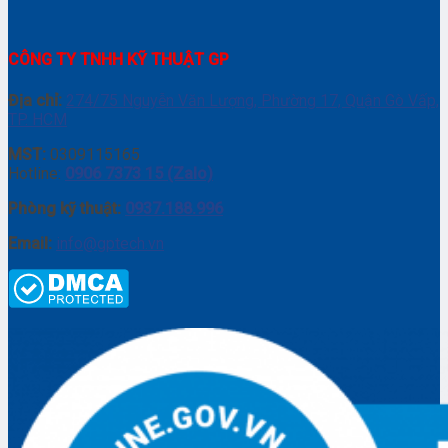
CÔNG TY TNHH KỸ THUẬT GP
Địa chỉ:
274/75 Nguyễn Văn Lượng, Phường 17, Quận Gò Vấp,
TP. HCM
MST:
0309115165
Hotline:
0906 7373 15 (Zalo)
Phòng kỹ thuật:
0937.188.996
Email:
info@gptech.vn