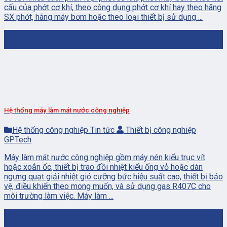
cấu của phớt cơ khí, theo công dụng phớt cơ khí hay theo hãng
SX phớt, hãng máy bơm hoặc theo loại thiết bị sử dụng ...
16
Th4
Hệ thống máy làm mát nước công nghiệp
Hệ thống công nghiệp Tin tức
Thiết bị công nghiệp
GPTech
Máy làm mát nước công nghiệp gồm máy nén kiểu trục vít
hoặc xoắn ốc, thiết bị trao đồi nhiệt kiểu ống vỏ hoặc dàn
ngưng quạt giải nhiệt gió cưỡng bức hiệu suất cao, thiết bị bảo
vệ, điều khiển theo mong muốn, và sử dụng gas R407C cho
môi trường làm việc. Máy làm ...
01
Th1