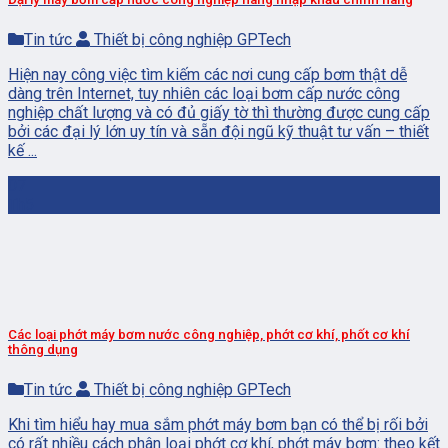
Tin tức
Thiết bị công nghiệp GPTech
Hiện nay công việc tìm kiếm các nơi cung cấp bơm thật dễ
dàng trên Internet, tuy nhiên các loại bơm cấp nước công
nghiệp chất lượng và có đủ giấy tờ thì thường được cung cấp
bởi các đại lý lớn uy tín và sẵn đội ngũ kỹ thuật tư vấn – thiết
kế ...
07
Th5
Các loại phớt máy bơm nước công nghiệp, phớt cơ khí, phốt cơ khí
thông dụng
Tin tức
Thiết bị công nghiệp GPTech
Khi tìm hiểu hay mua sắm phớt máy bơm bạn có thể bị rối bởi
có rất nhiều cách phân loại phớt cơ khí, phớt máy bơm: theo kết