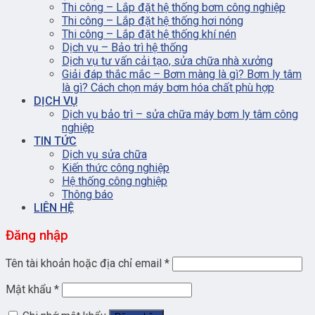
Thi công – Lắp đặt hệ thống bơm công nghiệp
Thi công – Lắp đặt hệ thống hơi nóng
Thi công – Lắp đặt hệ thống khí nén
Dịch vụ – Bảo trì hệ thống
Dịch vụ tư vấn cải tạo, sửa chữa nhà xưởng
Giải đáp thắc mắc – Bơm màng là gì? Bơm ly tâm
là gì? Cách chọn máy bơm hóa chất phù hợp
DỊCH VỤ
Dịch vụ bảo trì – sửa chữa máy bơm ly tâm công
nghiệp
TIN TỨC
Dịch vụ sửa chữa
Kiến thức công nghiệp
Hệ thống công nghiệp
Thông báo
LIÊN HỆ
Đăng nhập
Tên tài khoản hoặc địa chỉ email
*
Mật khẩu
*