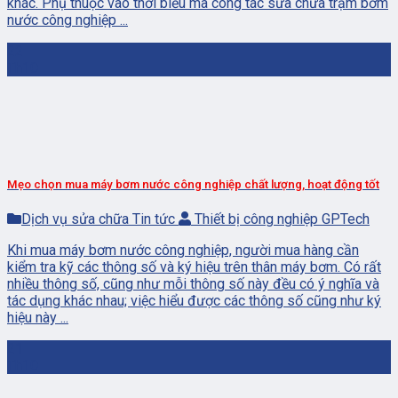
khác. Phụ thuộc vào thời biểu mà công tác sửa chữa trạm bơm
nước công nghiệp ...
22
Th10
Mẹo chọn mua máy bơm nước công nghiệp chất lượng, hoạt động tốt
Dịch vụ sửa chữa Tin tức
Thiết bị công nghiệp GPTech
Khi mua máy bơm nước công nghiệp, người mua hàng cần
kiểm tra kỹ các thông số và ký hiệu trên thân máy bơm. Có rất
nhiều thông số, cũng như mỗi thông số này đều có ý nghĩa và
tác dụng khác nhau; việc hiểu được các thông số cũng như ký
hiệu này ...
21
Th10