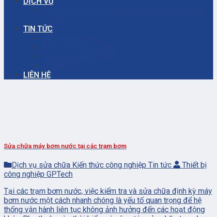
DỊCH VỤ
Dịch vụ bảo trì – sửa chữa máy bơm ly tâm công
nghiệp
TIN TỨC
Dịch vụ sửa chữa
Kiến thức công nghiệp
Hệ thống công nghiệp
Thông báo
LIÊN HỆ
Sửa chữa máy bơm nước tại các trạm bơm
Dịch vụ sửa chữa Kiến thức công nghiệp Tin tức
Thiết bị
công nghiệp GPTech
Tại các trạm bơm nước, việc kiểm tra và sửa chữa định kỳ máy
bơm nước một cách nhanh chóng là yếu tố quan trọng để hệ
thống vận hành liên tục không ảnh hưởng đến các hoạt động