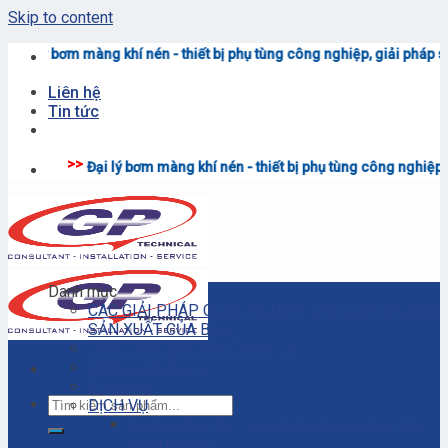
Skip to content
- thiết bị phụ tùng công nghiệp, giải pháp sản xuất công nghiệp - Liên
Liên hệ
Tin tức
àng khí nén - thiết bị phụ tùng công nghiệp, giải pháp sản xuất công n
Danh mục
CÁC GIẢI PHÁP CÔNG NGHIỆP CHO DÂY CHUYỀN
SẢN XUẤT CỦA BẠN
Chính Sách Bảo Mật Thông Tin
Chính sách đại lý
Cửa hàng
DỊCH VỤ
Dịch vụ bảo trì – sửa chữa máy bơm ly tâm
công nghiệp