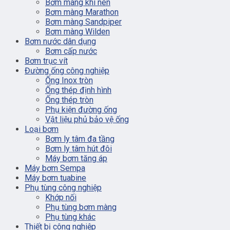
Bơm màng khí nén
Bơm màng Marathon
Bơm màng Sandpiper
Bơm màng Wilden
Bơm nước dân dụng
Bơm cấp nước
Bơm trục vít
Đường ống công nghiệp
Ống Inox tròn
Ống thép định hình
Ống thép tròn
Phụ kiện đường ống
Vật liệu phủ bảo vệ ống
Loại bơm
Bơm ly tâm đa tầng
Bơm ly tâm hút đôi
Máy bơm tăng áp
Máy bơm Sempa
Máy bơm tuabine
Phụ tùng công nghiệp
Khớp nối
Phụ tùng bơm màng
Phụ tùng khác
Thiết bị công nghiệp