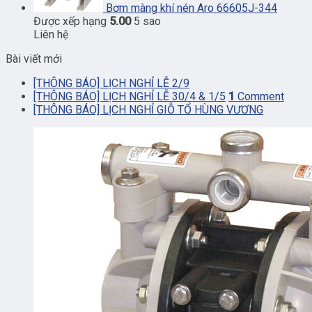
Bơm màng khí nén Aro 66605J-344
Được xếp hạng
5.00
5 sao
Liên hệ
Bài viết mới
[THÔNG BÁO] LỊCH NGHỈ LỄ 2/9
[THÔNG BÁO] LỊCH NGHỈ LỄ 30/4 & 1/5
1
Comment
[THÔNG BÁO] LỊCH NGHỈ GIỖ TỔ HÙNG VƯƠNG