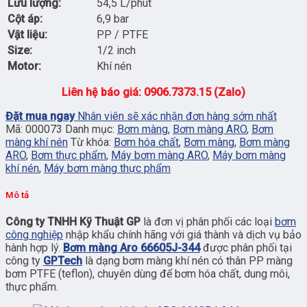
Lưu lượng:
54,5 L/phút
Cột áp:
6,9 bar
Vật liệu:
PP / PTFE
Size:
1/2 inch
Motor:
Khí nén
Liên hệ báo giá: 0906.7373.15 (Zalo)
Đặt mua ngay
Nhân viên sẽ xác nhận đơn hàng sớm nhất
Mã:
000073
Danh mục:
Bơm màng
,
Bơm màng ARO
,
Bơm
màng khí nén
Từ khóa:
Bơm hóa chất
,
Bơm màng
,
Bơm màng
ARO
,
Bơm thực phẩm
,
Máy bơm màng ARO
,
Máy bơm màng
khí nén
,
Máy bơm màng thực phẩm
Mô tả
Công ty TNHH Kỹ Thuật GP
là đơn vị phân phối các loại
bơm
công nghiệp
nhập khẩu chính hãng với giá thành và dịch vụ bảo
hành hợp lý.
Bơm màng Aro 66605J-344
được phân phối tại
công ty
GPTech
là dạng bơm màng khí nén có thân PP màng
bơm PTFE (teflon), chuyên dùng để bơm hóa chất, dung môi,
thực phẩm.