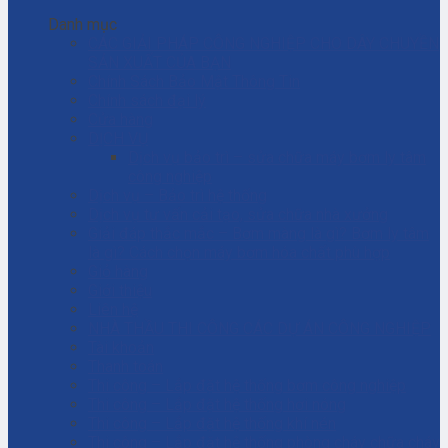
Danh mục
CÁC GIẢI PHÁP CÔNG NGHIỆP CHO DÂY CHUYỀN
SẢN XUẤT CỦA BẠN
Chính Sách Bảo Mật Thông Tin
Chính sách đại lý
Cửa hàng
DỊCH VỤ
Dịch vụ bảo trì – sửa chữa máy bơm ly tâm
công nghiệp
Dịch vụ – Bảo trì hệ thống
Dịch vụ tư vấn cải tạo, sửa chữa nhà xưởng
Giải đáp thắc mắc – Bơm màng là gì? Bơm ly tâm
là gì? Cách chọn máy bơm hóa chất phù hợp
Giỏ hàng
Giới thiệu
Liên hệ
NHÀ THẦU THI CÔNG CÁC DỰ ÁN CÔNG NGHIỆP
Tài khoản
Thanh toán
Thi công – Lắp đặt hệ thống bơm công nghiệp
Thi công – Lắp đặt hệ thống hơi nóng
Thi công – Lắp đặt hệ thống khí nén
Thi công – Lắp đặt hệ thống phòng cháy chữa cháy