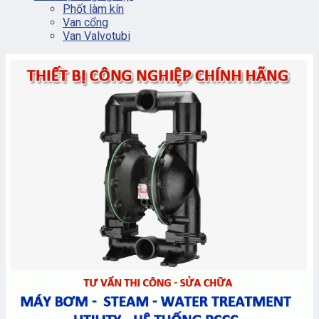
Phốt làm kín
Van cổng
Van Valvotubi