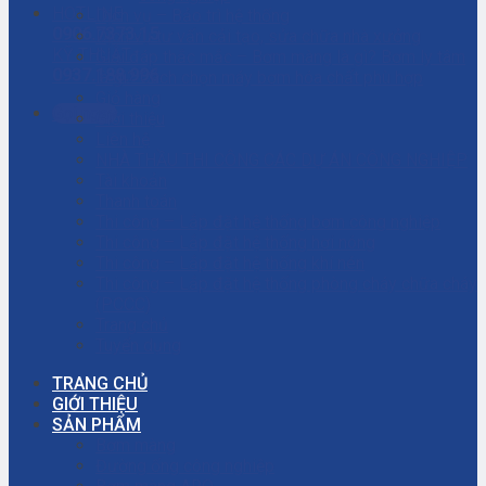
HOTLINE
Dịch vụ – Bảo trì hệ thống
0906.7373.15
Dịch vụ tư vấn cải tạo, sửa chữa nhà xưởng
KỸ THUẬT
Giải đáp thắc mắc – Bơm màng là gì? Bơm ly tâm
0937.188.996
là gì? Cách chọn máy bơm hóa chất phù hợp
Giỏ hàng
Gọi ngay
Giới thiệu
Liên hệ
NHÀ THẦU THI CÔNG CÁC DỰ ÁN CÔNG NGHIỆP
Tài khoản
Thanh toán
Thi công – Lắp đặt hệ thống bơm công nghiệp
Thi công – Lắp đặt hệ thống hơi nóng
Thi công – Lắp đặt hệ thống khí nén
Thi công – Lắp đặt hệ thống phòng cháy chữa cháy
(PCCC)
Trang chủ
Tuyển dụng
TRANG CHỦ
GIỚI THIỆU
SẢN PHẨM
Bơm màng
Đường ống công nghiệp