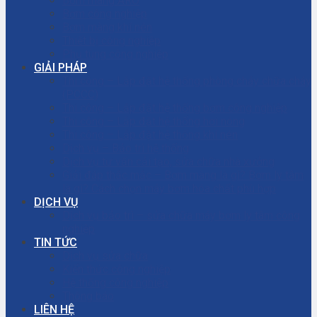
Bơm màng ARO
Bơm công nghiệp
Bơm màng khí nén
Thiết bị công nghiệp
Phụ tùng công nghiệp
GIẢI PHÁP
Thi công – Lắp đặt hệ thống phòng cháy chữa cháy
(PCCC)
Thi công – Lắp đặt hệ thống bơm công nghiệp
Thi công – Lắp đặt hệ thống hơi nóng
Thi công – Lắp đặt hệ thống khí nén
Dịch vụ – Bảo trì hệ thống
Dịch vụ tư vấn cải tạo, sửa chữa nhà xưởng
Giải đáp thắc mắc – Bơm màng là gì? Bơm ly tâm
là gì? Cách chọn máy bơm hóa chất phù hợp
DỊCH VỤ
Dịch vụ bảo trì – sửa chữa máy bơm ly tâm công
nghiệp
TIN TỨC
Dịch vụ sửa chữa
Kiến thức công nghiệp
Hệ thống công nghiệp
Thông báo
LIÊN HỆ