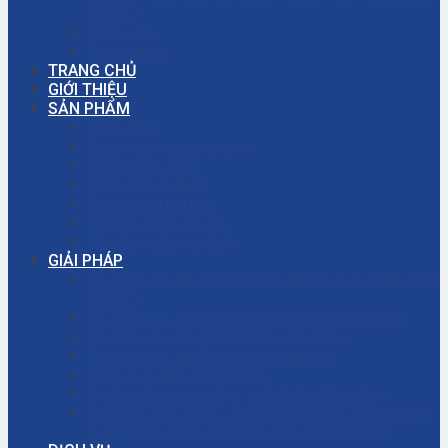
(PCCC)
Trang chủ
Tuyển dụng
TRANG CHỦ
GIỚI THIỆU
SẢN PHẨM
Bơm màng
Đường ống công nghiệp
Bơm màng ARO
Bơm công nghiệp
Bơm màng khí nén
Thiết bị công nghiệp
Phụ tùng công nghiệp
GIẢI PHÁP
Thi công – Lắp đặt hệ thống phòng cháy chữa cháy
(PCCC)
Thi công – Lắp đặt hệ thống bơm công nghiệp
Thi công – Lắp đặt hệ thống hơi nóng
Thi công – Lắp đặt hệ thống khí nén
Dịch vụ – Bảo trì hệ thống
Dịch vụ tư vấn cải tạo, sửa chữa nhà xưởng
Giải đáp thắc mắc – Bơm màng là gì? Bơm ly tâm
là gì? Cách chọn máy bơm hóa chất phù hợp