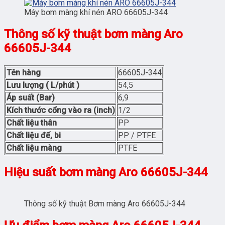
Máy bơm màng khí nén ARO 66605J-344
Thông số kỹ thuật bơm màng Aro
66605J-344
Tên hàng
66605J-344
Lưu lượng ( L/phút )
54,5
Áp suất (Bar)
6,9
Kích thước cổng vào ra (inch)
1/2
Chất liệu thân
PP
Chất liệu đế, bi
PP / PTFE
Chất liệu màng
PTFE
Hiệu suất bơm màng Aro 66605J-344
Thông số kỹ thuật Bơm màng Aro 66605J-344