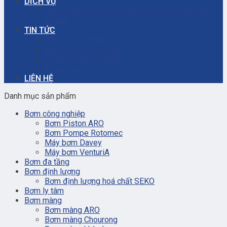
DỊCH VỤ
Dịch vụ bảo trì – sửa chữa máy bơm ly tâm công
nghiệp
TIN TỨC
Dịch vụ sửa chữa
Kiến thức công nghiệp
Hệ thống công nghiệp
Thông báo
LIÊN HỆ
Danh mục sản phẩm
Bơm công nghiệp
Bơm Piston ARO
Bơm Pompe Rotomec
Máy bơm Davey
Máy bơm VenturiA
Bơm đa tầng
Bơm định lượng
Bơm định lượng hoá chất SEKO
Bơm ly tâm
Bơm màng
Bơm màng ARO
Bơm màng Chourong