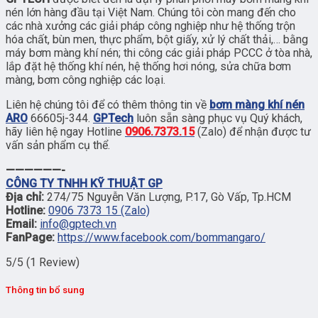
nén lớn hàng đầu tại Việt Nam. Chúng tôi còn mang đến cho
các nhà xưởng các giải pháp công nghiệp như hệ thống trộn
hóa chất, bùn men, thực phẩm, bột giấy, xử lý chất thải,… bằng
máy bơm màng khí nén; thi công các giải pháp PCCC ở tòa nhà,
lắp đặt hệ thống khí nén, hệ thống hơi nóng, sửa chữa bơm
màng, bơm công nghiệp các loại.
Liên hệ chúng tôi để có thêm thông tin về
bơm màng khí nén
ARO
66605j-344.
GPTech
luôn sẵn sàng phục vụ Quý khách,
hãy liên hệ ngay Hotline
0906.7373.15
(Zalo) để nhận được tư
vấn sản phẩm cụ thể.
——————-
CÔNG TY TNHH KỸ THUẬT GP
Địa chỉ:
274/75 Nguyễn Văn Lượng, P.17, Gò Vấp, Tp.HCM
Hotline:
0906 7373 15 (Zalo)
Email:
info@gptech.vn
FanPage:
https://www.facebook.com/bommangaro/
5/5
(1 Review)
Thông tin bổ sung