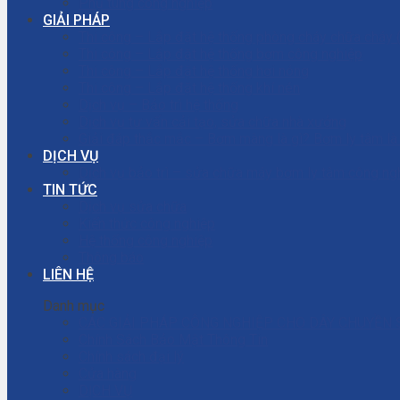
Phụ tùng công nghiệp
GIẢI PHÁP
Thi công – Lắp đặt hệ thống phòng cháy chữa cháy
Thi công – Lắp đặt hệ thống bơm công nghiệp
Thi công – Lắp đặt hệ thống hơi nóng
Thi công – Lắp đặt hệ thống khí nén
Dịch vụ – Bảo trì hệ thống
Dịch vụ tư vấn cải tạo, sửa chữa nhà xưởng
Giải đáp thắc mắc – Bơm màng là gì? Bơm ly tâm l
DỊCH VỤ
Dịch vụ bảo trì – sửa chữa máy bơm ly tâm công ng
TIN TỨC
Dịch vụ sửa chữa
Kiến thức công nghiệp
Hệ thống công nghiệp
Thông báo
LIÊN HỆ
Danh mục
CÁC GIẢI PHÁP CÔNG NGHIỆP CHO DÂY CHUYỀN 
Chính Sách Bảo Mật Thông Tin
Chính sách đại lý
Cửa hàng
DỊCH VỤ