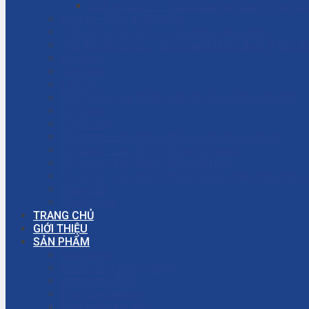
Dịch vụ bảo trì – sửa chữa máy bơm ly tâm c
Dịch vụ – Bảo trì hệ thống
Dịch vụ tư vấn cải tạo, sửa chữa nhà xưởng
Giải đáp thắc mắc – Bơm màng là gì? Bơm ly tâm l
Giỏ hàng
Giới thiệu
Liên hệ
NHÀ THẦU THI CÔNG CÁC DỰ ÁN CÔNG NGHIỆP
Tài khoản
Thanh toán
Thi công – Lắp đặt hệ thống bơm công nghiệp
Thi công – Lắp đặt hệ thống hơi nóng
Thi công – Lắp đặt hệ thống khí nén
Thi công – Lắp đặt hệ thống phòng cháy chữa cháy
Trang chủ
Tuyển dụng
TRANG CHỦ
GIỚI THIỆU
SẢN PHẨM
Bơm màng
Đường ống công nghiệp
Bơm màng ARO
Bơm công nghiệp
Bơm màng khí nén