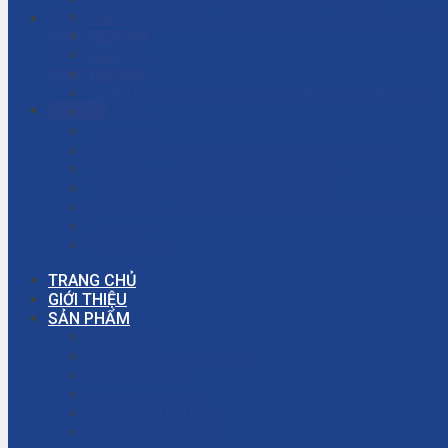
Giải đáp thắc mắc – Bơm màng là gì? Bơm ly tâm l
HOTLINE
Giỏ hàng
0906.7373.15
Giới thiệu
KỸ THUẬT
Liên hệ
0937.188.996
NHÀ THẦU THI CÔNG CÁC DỰ ÁN CÔNG NGHIỆP
Gọi ngay
Tài khoản
Thanh toán
Thi công – Lắp đặt hệ thống bơm công nghiệp
Thi công – Lắp đặt hệ thống hơi nóng
Thi công – Lắp đặt hệ thống khí nén
Thi công – Lắp đặt hệ thống phòng cháy chữa cháy
Trang chủ
Tuyển dụng
TRANG CHỦ
GIỚI THIỆU
SẢN PHẨM
Bơm màng
Đường ống công nghiệp
Bơm màng ARO
Bơm công nghiệp
Bơm màng khí nén
Thiết bị công nghiệp