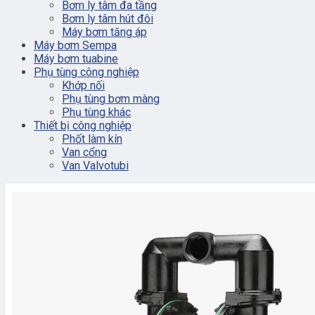
Bơm ly tâm đa tầng
Bơm ly tâm hút đôi
Máy bơm tăng áp
Máy bơm Sempa
Máy bơm tuabine
Phụ tùng công nghiệp
Khớp nối
Phụ tùng bơm màng
Phụ tùng khác
Thiết bị công nghiệp
Phốt làm kín
Van cổng
Van Valvotubi