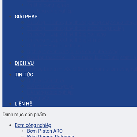
Thiết bị công nghiệp
Phụ tùng công nghiệp
GIẢI PHÁP
Thi công – Lắp đặt hệ thống phòng cháy chữa cháy
Thi công – Lắp đặt hệ thống bơm công nghiệp
Thi công – Lắp đặt hệ thống hơi nóng
Thi công – Lắp đặt hệ thống khí nén
Dịch vụ – Bảo trì hệ thống
Dịch vụ tư vấn cải tạo, sửa chữa nhà xưởng
Giải đáp thắc mắc – Bơm màng là gì? Bơm ly tâm l
DỊCH VỤ
Dịch vụ bảo trì – sửa chữa máy bơm ly tâm công ng
TIN TỨC
Dịch vụ sửa chữa
Kiến thức công nghiệp
Hệ thống công nghiệp
Thông báo
LIÊN HỆ
Danh mục sản phẩm
Bơm công nghiệp
Bơm Piston ARO
Bơm Pompe Rotomec