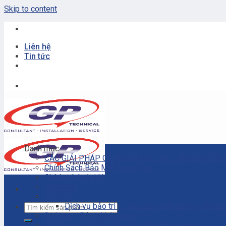
Skip to content
Liên hệ
Tin tức
Danh mục
CÁC GIẢI PHÁP CÔNG NGHIỆP CHO DÂY CHUYỀN 
Chính Sách Bảo Mật Thông Tin
Chính sách đại lý
Cửa hàng
DỊCH VỤ
Dịch vụ bảo trì – sửa chữa máy bơm ly tâm c
Dịch vụ – Bảo trì hệ thống
Dịch vụ tư vấn cải tạo, sửa chữa nhà xưởng