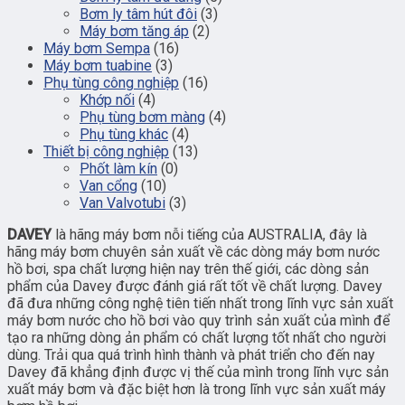
Bơm ly tâm hút đôi
(3)
Máy bơm tăng áp
(2)
Máy bơm Sempa
(16)
Máy bơm tuabine
(3)
Phụ tùng công nghiệp
(16)
Khớp nối
(4)
Phụ tùng bơm màng
(4)
Phụ tùng khác
(4)
Thiết bị công nghiệp
(13)
Phốt làm kín
(0)
Van cổng
(10)
Van Valvotubi
(3)
DAVEY
là hãng máy bơm nỗi tiếng của AUSTRALIA, đây là
hãng máy bơm chuyên sản xuất về các dòng máy bơm nước
hồ bơi, spa chất lượng hiện nay trên thế giới, các dòng sản
phẩm của Davey được đánh giá rất tốt về chất lượng. Davey
đã đưa những công nghệ tiên tiến nhất trong lĩnh vực sản xuất
máy bơm nước cho hồ bơi vào quy trình sản xuất của mình để
tạo ra những dòng ản phẩm có chất lượng tốt nhất cho người
dùng. Trải qua quá trình hình thành và phát triển cho đến nay
Davey đã khẳng định được vị thế của mình trong lĩnh vực sản
xuất máy bơm và đặc biệt hơn là trong lĩnh vực sản xuất máy