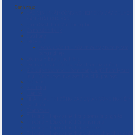
Danh mục
CÁC GIẢI PHÁP CÔNG NGHIỆP CHO DÂY CHUYỀN
SẢN XUẤT CỦA BẠN
Chính Sách Bảo Mật Thông Tin
Chính sách đại lý
Cửa hàng
DỊCH VỤ
Dịch vụ bảo trì – sửa chữa máy bơm ly tâm
công nghiệp
Dịch vụ – Bảo trì hệ thống
Dịch vụ tư vấn cải tạo, sửa chữa nhà xưởng
Giải đáp thắc mắc – Bơm màng là gì? Bơm ly tâm
là gì? Cách chọn máy bơm hóa chất phù hợp
Giỏ hàng
Giới thiệu
Liên hệ
NHÀ THẦU THI CÔNG CÁC DỰ ÁN CÔNG NGHIỆP
Tài khoản
Thanh toán
Thi công – Lắp đặt hệ thống bơm công nghiệp
Thi công – Lắp đặt hệ thống hơi nóng
Thi công – Lắp đặt hệ thống khí nén
Thi công – Lắp đặt hệ thống phòng cháy chữa cháy