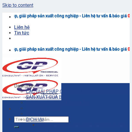
Skip to content
iải pháp sản xuất công nghiệp - Liên hệ tư vấn & báo giá
0906.7373.15
Liên hệ
Tin tức
iải pháp sản xuất công nghiệp - Liên hệ tư vấn & báo giá
0906.7373.15
Danh mục
CÁC GIẢI PHÁP CÔNG NGHIỆP CHO DÂY CHUYỀN
SẢN XUẤT CỦA BẠN
Chính Sách Bảo Mật Thông Tin
Chính sách đại lý
Cửa hàng
DỊCH VỤ
Dịch vụ bảo trì – sửa chữa máy bơm ly tâm
công nghiệp