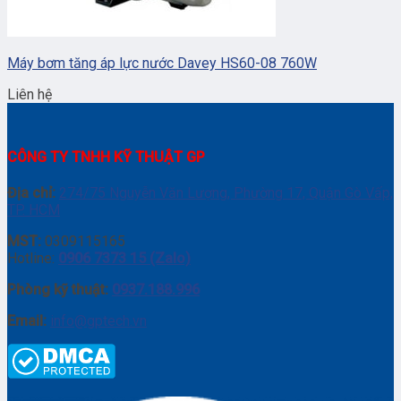
Máy bơm tăng áp lực nước Davey HS60-08 760W
Liên hệ
CÔNG TY TNHH KỸ THUẬT GP
Địa chỉ:
274/75 Nguyễn Văn Lượng, Phường 17, Quận Gò Vấp,
TP. HCM
MST:
0309115165
Hotline:
0906 7373 15 (Zalo)
Phòng kỹ thuật:
0937.188.996
Email:
info@gptech.vn