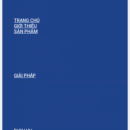
(PCCC)
Trang chủ
Tuyển dụng
TRANG CHỦ
GIỚI THIỆU
SẢN PHẨM
Bơm màng
Đường ống công nghiệp
Bơm màng ARO
Bơm công nghiệp
Bơm màng khí nén
Thiết bị công nghiệp
Phụ tùng công nghiệp
GIẢI PHÁP
Thi công – Lắp đặt hệ thống phòng cháy chữa cháy
(PCCC)
Thi công – Lắp đặt hệ thống bơm công nghiệp
Thi công – Lắp đặt hệ thống hơi nóng
Thi công – Lắp đặt hệ thống khí nén
Dịch vụ – Bảo trì hệ thống
Dịch vụ tư vấn cải tạo, sửa chữa nhà xưởng
Giải đáp thắc mắc – Bơm màng là gì? Bơm ly tâm
là gì? Cách chọn máy bơm hóa chất phù hợp