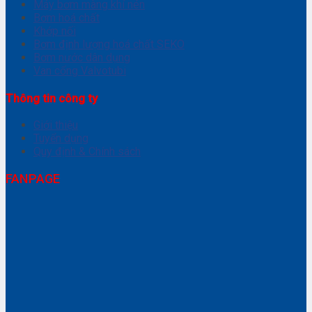
Máy bơm màng khí nén
Bơm hoá chất
Khớp nối
Bơm định lượng hoá chất SEKO
Bơm nước dân dụng
Van cổng Valvotubi
Thông tin công ty
Giới thiệu
Tuyển dụng
Quy định & Chính sách
FANPAGE