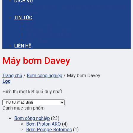
DỊCH VỤ
Dịch vụ bảo trì – sửa chữa máy bơm ly tâm công
nghiệp
TIN TỨC
Dịch vụ sửa chữa
Kiến thức công nghiệp
Hệ thống công nghiệp
Thông báo
LIÊN HỆ
Máy bơm Davey
Trang chủ
/
Bơm công nghiệp
/
Máy bơm Davey
Lọc
Hiển thị một kết quả duy nhất
Danh mục sản phẩm
Bơm công nghiệp
(23)
Bơm Piston ARO
(4)
Bơm Pompe Rotomec
(1)