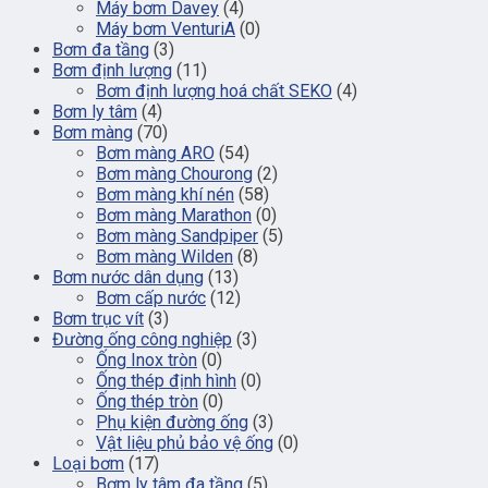
Máy bơm Davey
(4)
Máy bơm VenturiA
(0)
Bơm đa tầng
(3)
Bơm định lượng
(11)
Bơm định lượng hoá chất SEKO
(4)
Bơm ly tâm
(4)
Bơm màng
(70)
Bơm màng ARO
(54)
Bơm màng Chourong
(2)
Bơm màng khí nén
(58)
Bơm màng Marathon
(0)
Bơm màng Sandpiper
(5)
Bơm màng Wilden
(8)
Bơm nước dân dụng
(13)
Bơm cấp nước
(12)
Bơm trục vít
(3)
Đường ống công nghiệp
(3)
Ống Inox tròn
(0)
Ống thép định hình
(0)
Ống thép tròn
(0)
Phụ kiện đường ống
(3)
Vật liệu phủ bảo vệ ống
(0)
Loại bơm
(17)
Bơm ly tâm đa tầng
(5)