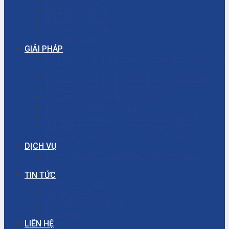
Bơm màng ARO
Bơm công nghiệp
Bơm màng khí nén
Thiết bị công nghiệp
Phụ tùng công nghiệp
GIẢI PHÁP
Thi công – Lắp đặt hệ thống phòng cháy chữa cháy
(PCCC)
Thi công – Lắp đặt hệ thống bơm công nghiệp
Thi công – Lắp đặt hệ thống hơi nóng
Thi công – Lắp đặt hệ thống khí nén
Dịch vụ – Bảo trì hệ thống
Dịch vụ tư vấn cải tạo, sửa chữa nhà xưởng
Giải đáp thắc mắc – Bơm màng là gì? Bơm ly tâm
là gì? Cách chọn máy bơm hóa chất phù hợp
DỊCH VỤ
Dịch vụ bảo trì – sửa chữa máy bơm ly tâm công
nghiệp
TIN TỨC
Dịch vụ sửa chữa
Kiến thức công nghiệp
Hệ thống công nghiệp
Thông báo
LIÊN HỆ