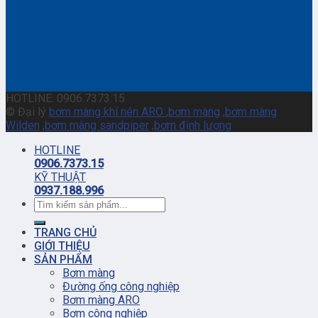
HOTLINE: 0906.7373.15
© Đại lý
bơm màng khí nén ARO
,
bơm màng
,
bơm màng
Wilden
,
bơm màng sandpiper
,
bơm định lượng
HOTLINE
0906.7373.15
KỸ THUẬT
0937.188.996
TRANG CHỦ
GIỚI THIỆU
SẢN PHẨM
Bơm màng
Đường ống công nghiệp
Bơm màng ARO
Bơm công nghiệp