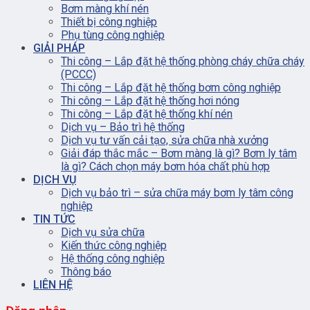
Bơm màng khí nén
Thiết bị công nghiệp
Phụ tùng công nghiệp
GIẢI PHÁP
Thi công – Lắp đặt hệ thống phòng cháy chữa cháy
(PCCC)
Thi công – Lắp đặt hệ thống bơm công nghiệp
Thi công – Lắp đặt hệ thống hơi nóng
Thi công – Lắp đặt hệ thống khí nén
Dịch vụ – Bảo trì hệ thống
Dịch vụ tư vấn cải tạo, sửa chữa nhà xưởng
Giải đáp thắc mắc – Bơm màng là gì? Bơm ly tâm
là gì? Cách chọn máy bơm hóa chất phù hợp
DỊCH VỤ
Dịch vụ bảo trì – sửa chữa máy bơm ly tâm công
nghiệp
TIN TỨC
Dịch vụ sửa chữa
Kiến thức công nghiệp
Hệ thống công nghiệp
Thông báo
LIÊN HỆ