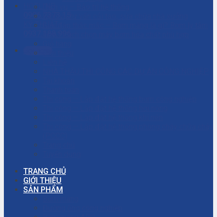
HOTLINE
Dịch vụ – Bảo trì hệ thống
0906.7373.15
Dịch vụ tư vấn cải tạo, sửa chữa nhà xưởng
KỸ THUẬT
Giải đáp thắc mắc – Bơm màng là gì? Bơm ly tâm
0937.188.996
là gì? Cách chọn máy bơm hóa chất phù hợp
Giỏ hàng
Gọi ngay
Giới thiệu
Liên hệ
NHÀ THẦU THI CÔNG CÁC DỰ ÁN CÔNG NGHIỆP
Tài khoản
Thanh toán
Thi công – Lắp đặt hệ thống bơm công nghiệp
Thi công – Lắp đặt hệ thống hơi nóng
Thi công – Lắp đặt hệ thống khí nén
Thi công – Lắp đặt hệ thống phòng cháy chữa cháy
(PCCC)
Trang chủ
Tuyển dụng
TRANG CHỦ
GIỚI THIỆU
SẢN PHẨM
Bơm màng
Đường ống công nghiệp