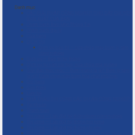
Danh mục
CÁC GIẢI PHÁP CÔNG NGHIỆP CHO DÂY CHUYỀN
SẢN XUẤT CỦA BẠN
Chính Sách Bảo Mật Thông Tin
Chính sách đại lý
Cửa hàng
DỊCH VỤ
Dịch vụ bảo trì – sửa chữa máy bơm ly tâm
công nghiệp
Dịch vụ – Bảo trì hệ thống
Dịch vụ tư vấn cải tạo, sửa chữa nhà xưởng
Giải đáp thắc mắc – Bơm màng là gì? Bơm ly tâm
là gì? Cách chọn máy bơm hóa chất phù hợp
Giỏ hàng
Giới thiệu
Liên hệ
NHÀ THẦU THI CÔNG CÁC DỰ ÁN CÔNG NGHIỆP
Tài khoản
Thanh toán
Thi công – Lắp đặt hệ thống bơm công nghiệp
Thi công – Lắp đặt hệ thống hơi nóng
Thi công – Lắp đặt hệ thống khí nén
Thi công – Lắp đặt hệ thống phòng cháy chữa cháy