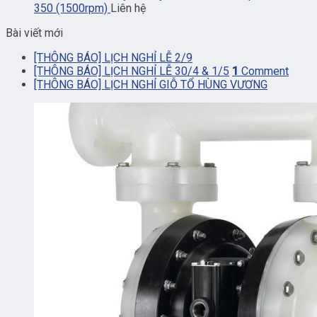
350 (1500rpm)
Liên hệ
Bài viết mới
[THÔNG BÁO] LỊCH NGHỈ LỄ 2/9
[THÔNG BÁO] LỊCH NGHỈ LỄ 30/4 & 1/5
1
Comment
[THÔNG BÁO] LỊCH NGHỈ GIỖ TỔ HÙNG VƯƠNG