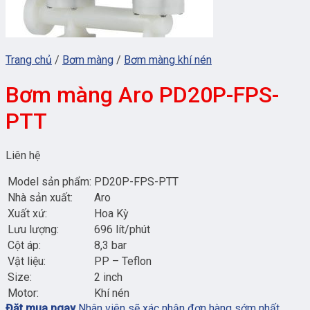
Trang chủ
/
Bơm màng
/
Bơm màng khí nén
Bơm màng Aro PD20P-FPS-
PTT
Liên hệ
Model sản phẩm:
PD20P-FPS-PTT
Nhà sản xuất:
Aro
Xuất xứ:
Hoa Kỳ
Lưu lượng:
696 lít/phút
Cột áp:
8,3 bar
Vật liệu:
PP – Teflon
Size:
2 inch
Motor:
Khí nén
Đặt mua ngay
Nhân viên sẽ xác nhận đơn hàng sớm nhất