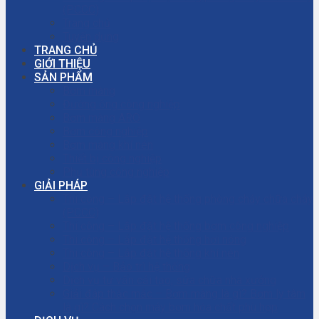
(PCCC)
Trang chủ
Tuyển dụng
TRANG CHỦ
GIỚI THIỆU
SẢN PHẨM
Bơm màng
Đường ống công nghiệp
Bơm màng ARO
Bơm công nghiệp
Bơm màng khí nén
Thiết bị công nghiệp
Phụ tùng công nghiệp
GIẢI PHÁP
Thi công – Lắp đặt hệ thống phòng cháy chữa cháy
(PCCC)
Thi công – Lắp đặt hệ thống bơm công nghiệp
Thi công – Lắp đặt hệ thống hơi nóng
Thi công – Lắp đặt hệ thống khí nén
Dịch vụ – Bảo trì hệ thống
Dịch vụ tư vấn cải tạo, sửa chữa nhà xưởng
Giải đáp thắc mắc – Bơm màng là gì? Bơm ly tâm
là gì? Cách chọn máy bơm hóa chất phù hợp