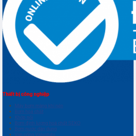
Thiết bị công nghiệp
Máy bơm màng khí nén
Bơm hoá chất
Khớp nối
Bơm định lượng hoá chất SEKO
Bơm nước dân dụng
Van cổng Valvotubi