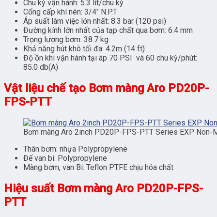
Chu kỳ vận hành: 5.3 lít/chu kỳ
Cổng cấp khí nén: 3/4″ N.P.T
Áp suất làm việc lớn nhất: 8.3 bar (120 psi)
Đường kính lớn nhất của tạp chất qua bơm: 6.4 mm
Trọng lượng bơm: 38.7 kg
Khả năng hút khô tối đa: 4.2m (14 ft)
Độ ồn khi vận hành tại áp 70 PSI và 60 chu kỳ/phút:
85.0 db(A)
Vật liệu chế tạo Bơm màng Aro PD20P-
FPS-PTT
Bơm màng Aro 2inch PD20P-FPS-PTT Series EXP Non-Me
Thân bơm: nhựa Polypropylene
Đế van bi: Polypropylene
Màng bơm, van Bi: Teflon PTFE chịu hóa chất
Hiệu suất Bơm màng Aro PD20P-FPS-
PTT