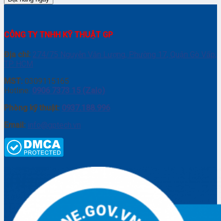
CÔNG TY TNHH KỸ THUẬT GP
Địa chỉ:
274/75 Nguyễn Văn Lượng, Phường 17, Quận Gò Vấp,
TP. HCM
MST:
0309115165
Hotline:
0906 7373 15 (Zalo)
Phòng kỹ thuật:
0937.188.996
Email:
info@gptech.vn