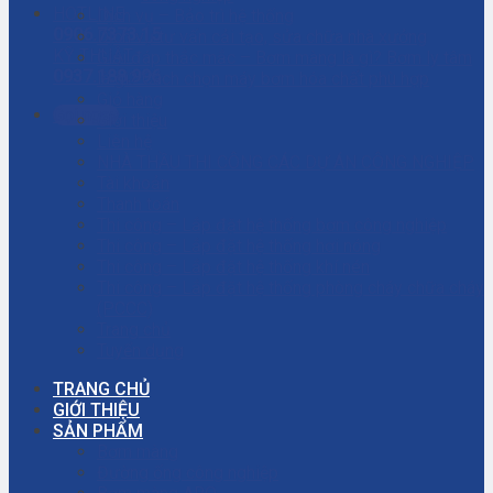
HOTLINE
Dịch vụ – Bảo trì hệ thống
0906.7373.15
Dịch vụ tư vấn cải tạo, sửa chữa nhà xưởng
KỸ THUẬT
Giải đáp thắc mắc – Bơm màng là gì? Bơm ly tâm
0937.188.996
là gì? Cách chọn máy bơm hóa chất phù hợp
Giỏ hàng
Gọi ngay
Giới thiệu
Liên hệ
NHÀ THẦU THI CÔNG CÁC DỰ ÁN CÔNG NGHIỆP
Tài khoản
Thanh toán
Thi công – Lắp đặt hệ thống bơm công nghiệp
Thi công – Lắp đặt hệ thống hơi nóng
Thi công – Lắp đặt hệ thống khí nén
Thi công – Lắp đặt hệ thống phòng cháy chữa cháy
(PCCC)
Trang chủ
Tuyển dụng
TRANG CHỦ
GIỚI THIỆU
SẢN PHẨM
Bơm màng
Đường ống công nghiệp