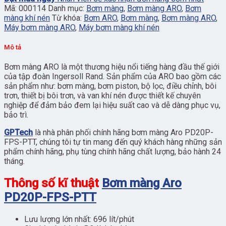
Mã:
000114
Danh mục:
Bơm màng
,
Bơm màng ARO
,
Bơm
màng khí nén
Từ khóa:
Bơm ARO
,
Bơm màng
,
Bơm màng ARO
,
Máy bơm màng ARO
,
Máy bơm màng khí nén
Mô tả
Bơm màng ARO là một thương hiệu nổi tiếng hàng đầu thế giới
của tập đoàn Ingersoll Rand. Sản phẩm của ARO bao gồm các
sản phẩm như: bơm màng, bơm piston, bộ lọc, điều chỉnh, bôi
trơn, thiết bị bôi trơn, và van khí nén được thiết kế chuyên
nghiệp để đảm bảo đem lại hiệu suất cao và dễ dàng phục vụ,
bảo trì.
GPTech
là nhà phân phối chính hãng bơm màng Aro PD20P-
FPS-PTT, chúng tôi tự tin mang đến quý khách hàng những sản
phẩm chính hãng, phụ tùng chính hãng chất lượng, bảo hành 24
tháng.
Thông số kĩ thuật
Bơm màng Aro
PD20P-FPS-PTT
Lưu lượng lớn nhất: 696 lít/phút