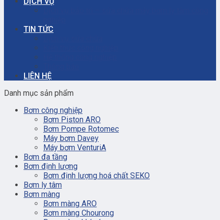
DỊCH VỤ
Dịch vụ bảo trì – sửa chữa máy bơm ly tâm công
nghiệp
TIN TỨC
Dịch vụ sửa chữa
Kiến thức công nghiệp
Hệ thống công nghiệp
Thông báo
LIÊN HỆ
Danh mục sản phẩm
Bơm công nghiệp
Bơm Piston ARO
Bơm Pompe Rotomec
Máy bơm Davey
Máy bơm VenturiA
Bơm đa tầng
Bơm định lượng
Bơm định lượng hoá chất SEKO
Bơm ly tâm
Bơm màng
Bơm màng ARO
Bơm màng Chourong