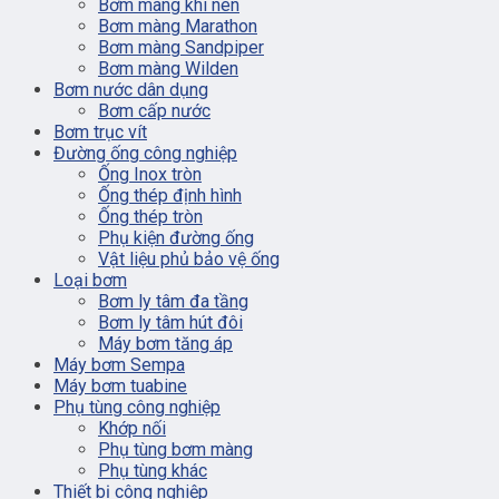
Bơm màng khí nén
Bơm màng Marathon
Bơm màng Sandpiper
Bơm màng Wilden
Bơm nước dân dụng
Bơm cấp nước
Bơm trục vít
Đường ống công nghiệp
Ống Inox tròn
Ống thép định hình
Ống thép tròn
Phụ kiện đường ống
Vật liệu phủ bảo vệ ống
Loại bơm
Bơm ly tâm đa tầng
Bơm ly tâm hút đôi
Máy bơm tăng áp
Máy bơm Sempa
Máy bơm tuabine
Phụ tùng công nghiệp
Khớp nối
Phụ tùng bơm màng
Phụ tùng khác
Thiết bị công nghiệp