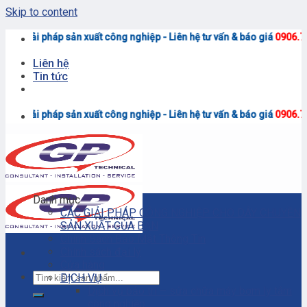
Skip to content
<<
ất công nghiệp - Liên hệ tư vấn & báo giá
0906.7373.15
(Zalo)
Liên hệ
Tin tức
<<
ất công nghiệp - Liên hệ tư vấn & báo giá
0906.7373.15
(Zalo)
Danh mục
CÁC GIẢI PHÁP CÔNG NGHIỆP CHO DÂY CHUYỀN
SẢN XUẤT CỦA BẠN
Chính Sách Bảo Mật Thông Tin
Chính sách đại lý
Cửa hàng
DỊCH VỤ
Dịch vụ bảo trì – sửa chữa máy bơm ly tâm
công nghiệp