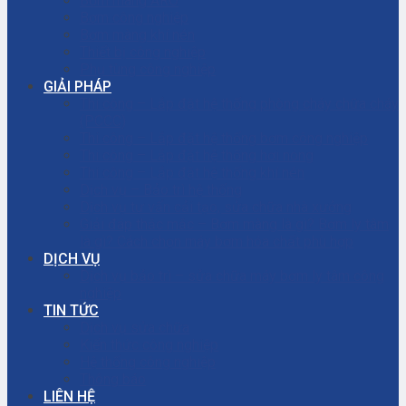
Bơm màng ARO
Bơm công nghiệp
Bơm màng khí nén
Thiết bị công nghiệp
Phụ tùng công nghiệp
GIẢI PHÁP
Thi công – Lắp đặt hệ thống phòng cháy chữa cháy
(PCCC)
Thi công – Lắp đặt hệ thống bơm công nghiệp
Thi công – Lắp đặt hệ thống hơi nóng
Thi công – Lắp đặt hệ thống khí nén
Dịch vụ – Bảo trì hệ thống
Dịch vụ tư vấn cải tạo, sửa chữa nhà xưởng
Giải đáp thắc mắc – Bơm màng là gì? Bơm ly tâm
là gì? Cách chọn máy bơm hóa chất phù hợp
DỊCH VỤ
Dịch vụ bảo trì – sửa chữa máy bơm ly tâm công
nghiệp
TIN TỨC
Dịch vụ sửa chữa
Kiến thức công nghiệp
Hệ thống công nghiệp
Thông báo
LIÊN HỆ