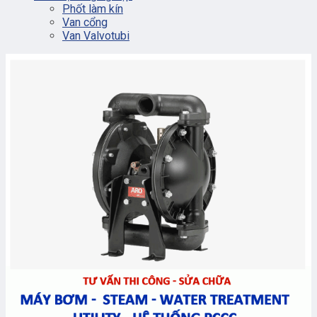
Phốt làm kín
Van cổng
Van Valvotubi