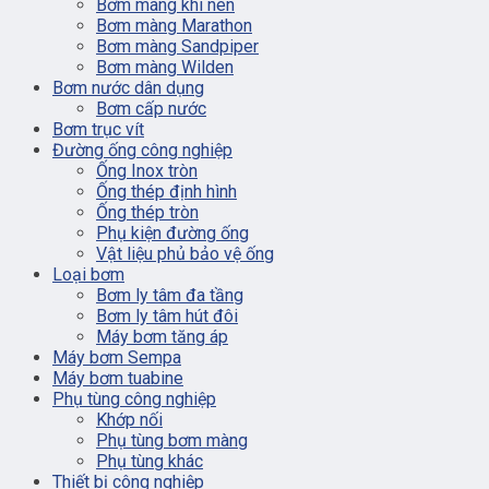
Bơm màng khí nén
Bơm màng Marathon
Bơm màng Sandpiper
Bơm màng Wilden
Bơm nước dân dụng
Bơm cấp nước
Bơm trục vít
Đường ống công nghiệp
Ống Inox tròn
Ống thép định hình
Ống thép tròn
Phụ kiện đường ống
Vật liệu phủ bảo vệ ống
Loại bơm
Bơm ly tâm đa tầng
Bơm ly tâm hút đôi
Máy bơm tăng áp
Máy bơm Sempa
Máy bơm tuabine
Phụ tùng công nghiệp
Khớp nối
Phụ tùng bơm màng
Phụ tùng khác
Thiết bị công nghiệp