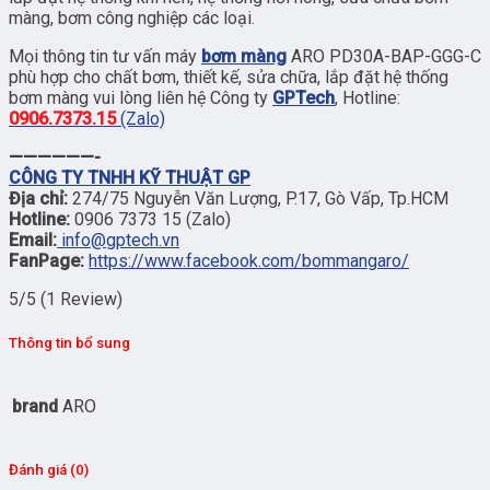
màng, bơm công nghiệp các loại.
Mọi thông tin tư vấn máy
bơm màng
ARO PD30A-BAP-GGG-C
phù hợp cho chất bơm, thiết kế, sửa chữa, lắp đặt hệ thống
bơm màng vui lòng liên hệ Công ty
GPTech
, Hotline:
0906.7373.15
(Zalo)
——————-
CÔNG TY TNHH KỸ THUẬT GP
Địa chỉ:
274/75 Nguyễn Văn Lượng, P.17, Gò Vấp, Tp.HCM
Hotline:
0906 7373 15 (Zalo)
Email:
info@gptech.vn
FanPage:
https://www.facebook.com/bommangaro/
5/5
(1 Review)
Thông tin bổ sung
brand
ARO
Đánh giá (0)