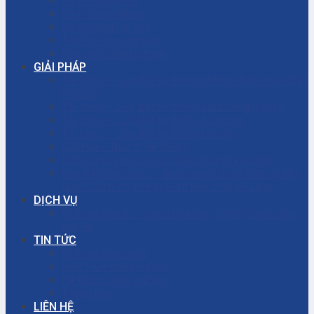
Bơm màng ARO
Bơm công nghiệp
Bơm màng khí nén
Thiết bị công nghiệp
Phụ tùng công nghiệp
GIẢI PHÁP
Thi công – Lắp đặt hệ thống phòng cháy chữa cháy
(PCCC)
Thi công – Lắp đặt hệ thống bơm công nghiệp
Thi công – Lắp đặt hệ thống hơi nóng
Thi công – Lắp đặt hệ thống khí nén
Dịch vụ – Bảo trì hệ thống
Dịch vụ tư vấn cải tạo, sửa chữa nhà xưởng
Giải đáp thắc mắc – Bơm màng là gì? Bơm ly tâm
là gì? Cách chọn máy bơm hóa chất phù hợp
DỊCH VỤ
Dịch vụ bảo trì – sửa chữa máy bơm ly tâm công
nghiệp
TIN TỨC
Dịch vụ sửa chữa
Kiến thức công nghiệp
Hệ thống công nghiệp
Thông báo
LIÊN HỆ