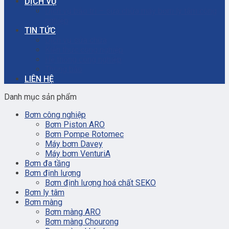
DỊCH VỤ
Dịch vụ bảo trì – sửa chữa máy bơm ly tâm công
nghiệp
TIN TỨC
Dịch vụ sửa chữa
Kiến thức công nghiệp
Hệ thống công nghiệp
Thông báo
LIÊN HỆ
Danh mục sản phẩm
Bơm công nghiệp
Bơm Piston ARO
Bơm Pompe Rotomec
Máy bơm Davey
Máy bơm VenturiA
Bơm đa tầng
Bơm định lượng
Bơm định lượng hoá chất SEKO
Bơm ly tâm
Bơm màng
Bơm màng ARO
Bơm màng Chourong