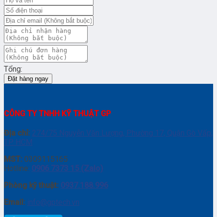
Tổng:
Đặt hàng ngay
CÔNG TY TNHH KỸ THUẬT GP
Địa chỉ:
274/75 Nguyễn Văn Lượng, Phường 17, Quận Gò Vấp,
TP. HCM
MST:
0309115165
Hotline:
0906 7373 15 (Zalo)
Phòng kỹ thuật:
0937.188.996
Email:
info@gptech.vn