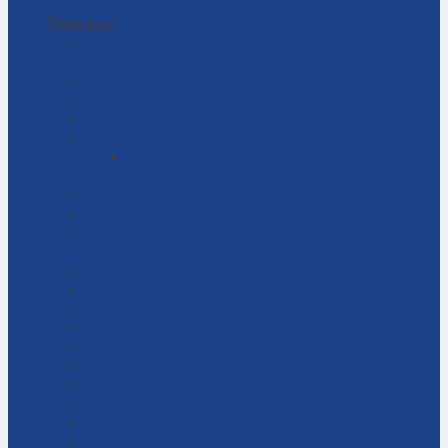
Danh mục
CÁC GIẢI PHÁP CÔNG NGHIỆP CHO DÂY CHUYỀN
SẢN XUẤT CỦA BẠN
Chính Sách Bảo Mật Thông Tin
Chính sách đại lý
Cửa hàng
DỊCH VỤ
Dịch vụ bảo trì – sửa chữa máy bơm ly tâm
công nghiệp
Dịch vụ – Bảo trì hệ thống
Dịch vụ tư vấn cải tạo, sửa chữa nhà xưởng
Giải đáp thắc mắc – Bơm màng là gì? Bơm ly tâm
là gì? Cách chọn máy bơm hóa chất phù hợp
Giỏ hàng
Giới thiệu
Liên hệ
NHÀ THẦU THI CÔNG CÁC DỰ ÁN CÔNG NGHIỆP
Tài khoản
Thanh toán
Thi công – Lắp đặt hệ thống bơm công nghiệp
Thi công – Lắp đặt hệ thống hơi nóng
Thi công – Lắp đặt hệ thống khí nén
Thi công – Lắp đặt hệ thống phòng cháy chữa cháy