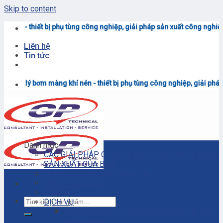
Skip to content
phụ tùng công nghiệp, giải pháp sản xuất công nghiệp - Liên hệ tư vấn 
Liên hệ
Tin tức
ng khí nén - thiết bị phụ tùng công nghiệp, giải pháp sản xuất công ng
Danh mục
CÁC GIẢI PHÁP CÔNG NGHIỆP CHO DÂY CHUYỀN
SẢN XUẤT CỦA BẠN
Chính Sách Bảo Mật Thông Tin
Chính sách đại lý
Cửa hàng
DỊCH VỤ
Dịch vụ bảo trì – sửa chữa máy bơm ly tâm
công nghiệp