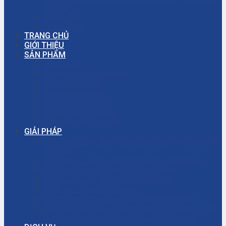
(PCCC)
Trang chủ
Tuyển dụng
TRANG CHỦ
GIỚI THIỆU
SẢN PHẨM
Bơm màng
Đường ống công nghiệp
Bơm màng ARO
Bơm công nghiệp
Bơm màng khí nén
Thiết bị công nghiệp
Phụ tùng công nghiệp
GIẢI PHÁP
Thi công – Lắp đặt hệ thống phòng cháy chữa cháy
(PCCC)
Thi công – Lắp đặt hệ thống bơm công nghiệp
Thi công – Lắp đặt hệ thống hơi nóng
Thi công – Lắp đặt hệ thống khí nén
Dịch vụ – Bảo trì hệ thống
Dịch vụ tư vấn cải tạo, sửa chữa nhà xưởng
Giải đáp thắc mắc – Bơm màng là gì? Bơm ly tâm
là gì? Cách chọn máy bơm hóa chất phù hợp