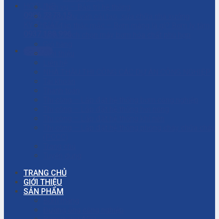
HOTLINE
Dịch vụ – Bảo trì hệ thống
0906.7373.15
Dịch vụ tư vấn cải tạo, sửa chữa nhà xưởng
KỸ THUẬT
Giải đáp thắc mắc – Bơm màng là gì? Bơm ly tâm
0937.188.996
là gì? Cách chọn máy bơm hóa chất phù hợp
Giỏ hàng
Gọi ngay
Giới thiệu
Liên hệ
NHÀ THẦU THI CÔNG CÁC DỰ ÁN CÔNG NGHIỆP
Tài khoản
Thanh toán
Thi công – Lắp đặt hệ thống bơm công nghiệp
Thi công – Lắp đặt hệ thống hơi nóng
Thi công – Lắp đặt hệ thống khí nén
Thi công – Lắp đặt hệ thống phòng cháy chữa cháy
(PCCC)
Trang chủ
Tuyển dụng
TRANG CHỦ
GIỚI THIỆU
SẢN PHẨM
Bơm màng
Đường ống công nghiệp