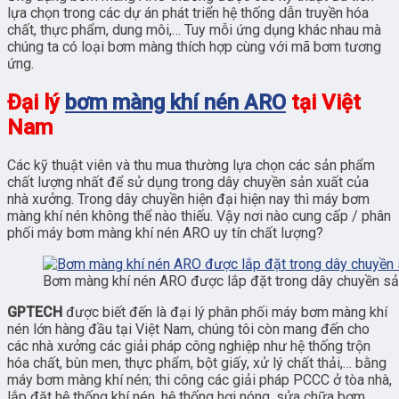
lựa chọn trong các dự án phát triển hệ thống dẫn truyền hóa
chất, thực phẩm, dung môi,… Tuy mỗi ứng dụng khác nhau mà
chúng ta có loại bơm màng thích hợp cùng với mã bơm tương
ứng.
Đại lý
bơm màng khí nén ARO
tại Việt
Nam
Các kỹ thuật viên và thu mua thường lựa chọn các sản phẩm
chất lượng nhất để sử dụng trong dây chuyền sản xuất của
nhà xưởng. Trong dây chuyền hiện đại hiện nay thì máy bơm
màng khí nén không thể nào thiếu. Vậy nơi nào cung cấp / phân
phối máy bơm màng khí nén ARO uy tín chất lượng?
Bơm màng khí nén ARO được lắp đặt trong dây chuyền sả
GPTECH
được biết đến là đại lý phân phối máy bơm màng khí
nén lớn hàng đầu tại Việt Nam, chúng tôi còn mang đến cho
các nhà xưởng các giải pháp công nghiệp như hệ thống trộn
hóa chất, bùn men, thực phẩm, bột giấy, xử lý chất thải,… bằng
máy bơm màng khí nén; thi công các giải pháp PCCC ở tòa nhà,
lắp đặt hệ thống khí nén, hệ thống hơi nóng, sửa chữa bơm