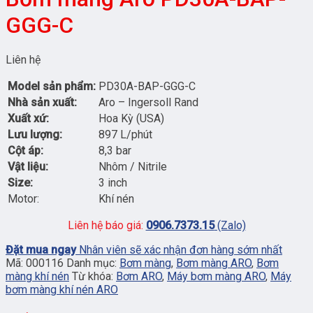
GGG-C
Liên hệ
Model sản phẩm:
PD30A-BAP-GGG-C
Nhà sản xuất:
Aro – Ingersoll Rand
Xuất xứ:
Hoa Kỳ (USA)
Lưu lượng:
897 L/phút
Cột áp:
8,3 bar
Vật liệu:
Nhôm / Nitrile
Size:
3 inch
Motor:
Khí nén
Liên hệ báo giá:
0906.7373.15
(Zalo)
Đặt mua ngay
Nhân viên sẽ xác nhận đơn hàng sớm nhất
Mã:
000116
Danh mục:
Bơm màng
,
Bơm màng ARO
,
Bơm
màng khí nén
Từ khóa:
Bơm ARO
,
Máy bơm màng ARO
,
Máy
bơm màng khí nén ARO