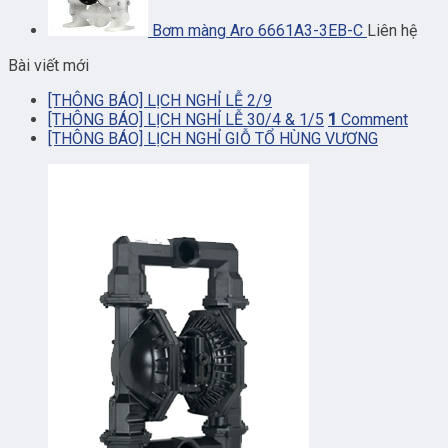
Bơm màng Aro 6661A3-3EB-C
Liên hệ
Bài viết mới
[THÔNG BÁO] LỊCH NGHỈ LỄ 2/9
[THÔNG BÁO] LỊCH NGHỈ LỄ 30/4 & 1/5
1
Comment
[THÔNG BÁO] LỊCH NGHỈ GIỖ TỔ HÙNG VƯƠNG