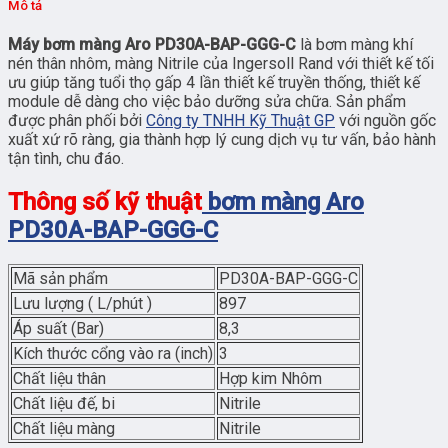
Mô tả
Máy bơm màng Aro PD30A-BAP-GGG-C
là bơm màng khí
nén thân nhôm, màng Nitrile của Ingersoll Rand với thiết kế tối
ưu giúp tăng tuổi thọ gấp 4 lần thiết kế truyền thống, thiết kế
module dễ dàng cho việc bảo dưỡng sửa chữa. Sản phẩm
được phân phối bởi
Công ty TNHH Kỹ Thuật GP
với nguồn gốc
xuất xứ rõ ràng, gia thành hợp lý cung dịch vụ tư vấn, bảo hành
tận tình, chu đáo.
Thông số kỹ thuật
bơm màng Aro
PD30A-BAP-GGG-C
Mã sản phẩm
PD30A-BAP-GGG-C
Lưu lượng ( L/phút )
897
Áp suất (Bar)
8,3
Kích thước cổng vào ra (inch)
3
Chất liệu thân
Hợp kim Nhôm
Chất liệu đế, bi
Nitrile
Chất liệu màng
Nitrile