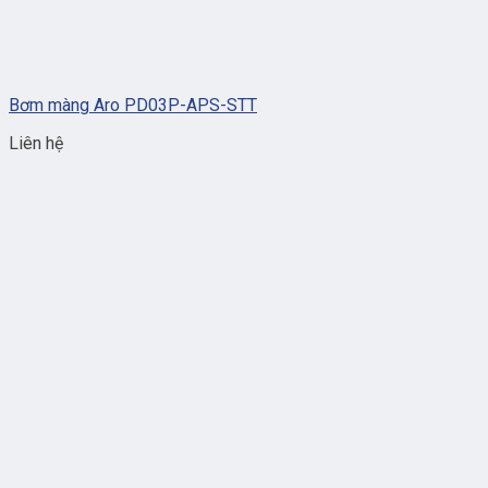
Bơm màng Aro PD03P-APS-STT
Liên hệ