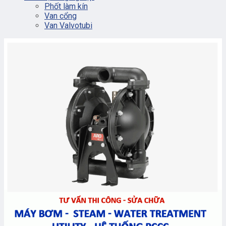
Phốt làm kín
Van cổng
Van Valvotubi