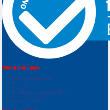
Thiết bị công nghiệp
Máy bơm màng khí nén
Bơm hoá chất
Khớp nối
Bơm định lượng hoá chất SEKO
Bơm nước dân dụng
Van cổng Valvotubi