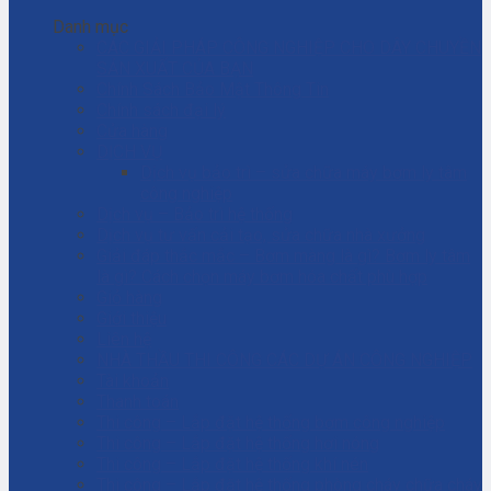
Danh mục
CÁC GIẢI PHÁP CÔNG NGHIỆP CHO DÂY CHUYỀN
SẢN XUẤT CỦA BẠN
Chính Sách Bảo Mật Thông Tin
Chính sách đại lý
Cửa hàng
DỊCH VỤ
Dịch vụ bảo trì – sửa chữa máy bơm ly tâm
công nghiệp
Dịch vụ – Bảo trì hệ thống
Dịch vụ tư vấn cải tạo, sửa chữa nhà xưởng
Giải đáp thắc mắc – Bơm màng là gì? Bơm ly tâm
là gì? Cách chọn máy bơm hóa chất phù hợp
Giỏ hàng
Giới thiệu
Liên hệ
NHÀ THẦU THI CÔNG CÁC DỰ ÁN CÔNG NGHIỆP
Tài khoản
Thanh toán
Thi công – Lắp đặt hệ thống bơm công nghiệp
Thi công – Lắp đặt hệ thống hơi nóng
Thi công – Lắp đặt hệ thống khí nén
Thi công – Lắp đặt hệ thống phòng cháy chữa cháy