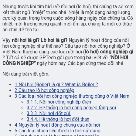
Nhưng trước khi tìm hiểu về nồi hơi (lò hơi), thì chúng ta sẽ xem
xét thuật ngữ “nhiệt” trước nhé. Nhiệt là một dạng năng lượng
cực kỳ quan trọng trong cuộc sống hàng ngày của chúng ta. Có
nhiệt, môi trường xung quanh mới ấm áp, chúng ta mới có thức
ăn chín để tồn tại.
Vậy
nồi hơi là gì? Lò hơi là gì?
Nguyên lý hoạt động của nồi
hơi công nghiệp như thế nào? Cấu tạo nồi hơi công nghiệp? Ở
Việt Nam thường dùng các loại nồi hơi (
lò hơi) công nghiệp gì
? Tất cả sẽ được GPTech gói gọn trong bài viết về: “
NỒI HƠI
CÔNG NGHIỆP”
ngày hôm nay. Các bạn cùng theo dõi nhé
Nội dung bài viết gồm:
1
Nồi hơi (Boiler) là gì ? What is Boiler ?
2
Cấu tạo lò hơi công nghiệp
3
Các loại nồi hơi công nghiệp thường dùng ở Việt Nam
3.1
1. Nồi hơi công nghiệp điện
3.2
2. Hệ thống lò hơi công nghiệp tầng sôi
3.3
3. Nồi hơi đốt củi
3.4
4. Hệ thống lò hơi đốt than
4
Nguyên lý hoạt động chung của nồi hơi
5
Các loại nhiên liệu được lò hơi sử dụng