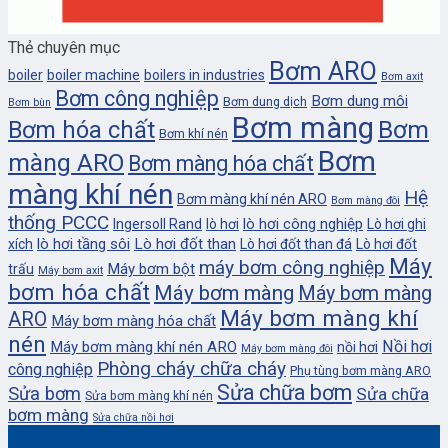
Thẻ chuyên mục
Bơm ARO
boiler
boiler machine
boilers in industries
Bơm axit
Bơm công nghiệp
Bơm dung môi
Bơm dung dịch
Bơm bùn
Bơm màng
Bơm
Bơm hóa chất
Bơm khí nén
Bơm
màng ARO
Bơm màng hóa chất
màng khí nén
Hệ
Bơm màng khí nén ARO
Bơm màng đôi
thống PCCC
lò hơi công nghiệp
Ingersoll Rand
lò hơi
Lò hơi ghi
lò hơi tầng sôi
Lò hơi đốt than
xích
Lò hơi đốt than đá
Lò hơi đốt
Máy
máy bơm công nghiệp
Máy bơm bột
trấu
Máy bơm axit
bơm hóa chất
Máy bơm màng
Máy bơm màng
Máy bơm màng khí
ARO
Máy bơm màng hóa chất
nén
Nồi hơi
Máy bơm màng khí nén ARO
nồi hơi
Máy bơm màng đôi
Phòng cháy chữa cháy
công nghiệp
Phụ tùng bơm màng ARO
Sửa chữa bơm
Sửa bơm
Sửa chữa
Sửa bơm màng khí nén
bơm màng
Sửa chữa nồi hơi