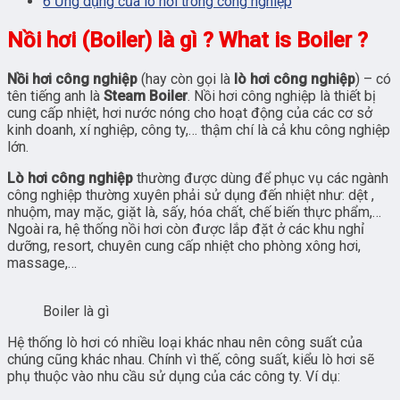
6
Ứng dụng của lò hơi trong công nghiệp
Nồi hơi (Boiler) là gì ? What is Boiler ?
Nồi hơi công nghiệp
(hay còn gọi là
lò hơi công nghiệp
) – có
tên tiếng anh là
Steam Boiler
. Nồi hơi công nghiệp là thiết bị
cung cấp nhiệt, hơi nước nóng cho hoạt động của các cơ sở
kinh doanh, xí nghiệp, công ty,… thậm chí là cả khu công nghiệp
lớn.
Lò hơi công nghiệp
thường được dùng để phục vụ các ngành
công nghiệp thường xuyên phải sử dụng đến nhiệt như: dệt ,
nhuộm, may mặc, giặt là, sấy, hóa chất, chế biến thực phẩm,…
Ngoài ra, hệ thống nồi hơi còn được lắp đặt ở các khu nghỉ
dưỡng, resort, chuyên cung cấp nhiệt cho phòng xông hơi,
massage,…
Boiler là gì
Hệ thống lò hơi có nhiều loại khác nhau nên công suất của
chúng cũng khác nhau. Chính vì thế, công suất, kiểu lò hơi sẽ
phụ thuộc vào nhu cầu sử dụng của các công ty. Ví dụ: