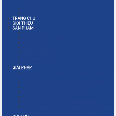
(PCCC)
Trang chủ
Tuyển dụng
TRANG CHỦ
GIỚI THIỆU
SẢN PHẨM
Bơm màng
Đường ống công nghiệp
Bơm màng ARO
Bơm công nghiệp
Bơm màng khí nén
Thiết bị công nghiệp
Phụ tùng công nghiệp
GIẢI PHÁP
Thi công – Lắp đặt hệ thống phòng cháy chữa cháy
(PCCC)
Thi công – Lắp đặt hệ thống bơm công nghiệp
Thi công – Lắp đặt hệ thống hơi nóng
Thi công – Lắp đặt hệ thống khí nén
Dịch vụ – Bảo trì hệ thống
Dịch vụ tư vấn cải tạo, sửa chữa nhà xưởng
Giải đáp thắc mắc – Bơm màng là gì? Bơm ly tâm
là gì? Cách chọn máy bơm hóa chất phù hợp