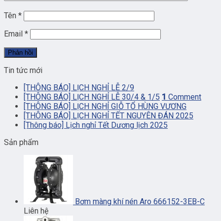
Tên
*
Email
*
Tin tức mới
[THÔNG BÁO] LỊCH NGHỈ LỄ 2/9
[THÔNG BÁO] LỊCH NGHỈ LỄ 30/4 & 1/5
1
Comment
[THÔNG BÁO] LỊCH NGHỈ GIỖ TỔ HÙNG VƯƠNG
[THÔNG BÁO] LỊCH NGHỈ TẾT NGUYÊN ĐÁN 2025
[Thông báo] Lịch nghỉ Tết Dương lịch 2025
Sản phẩm
Bơm màng khí nén Aro 666152-3EB-C
Liên hệ