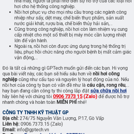
nhà máy, người ta phải nhờ đến sự hỗ trợ của các loại hồi
hơi cho hệ thống công nghiệp.
Nồi hơi phục vụ cho mọi nhu cầu trong các ngành công
nhiệp như sấy, dệt may, chế biến thực phẩm, sản xuất
nước giải khát, rượu bia, chế biến thủy hải sản,…
Cũng trong công nghiệp, nồi hơi còn làm nhiệm vụ cung
cấp nhiệt cho một số thiết bị máy móc cần lượng nhiệt
lớn để vận hành.
Ngoài ra, nồi hơi còn được ứng dụng trong hệ thống trị
liệu, phục hồi chức năng cho người bệnh bị mất cảm giác
vận động,…
Đó là tất cả những gì GPTech muốn gửi đến các bạn. Hi vọng
qua bài viết này, các bạn sẽ hiểu sâu hơn về
nồi hơi công
nghiệp
cũng như cấu tạo và nguyên lý hoạt động của nó. Nếu
nồi hơi của công ty bạn có vấn đề như là
cáu cặn, rong rêu
,…
hay bạn đang cần công ty thi công lắp đặt
sửa chữa nồi hơi
hãy liên hệ với chúng tôi
0906 7373 15
(Zalo)
để được hỗ trợ
nhanh chóng và hoàn toàn
MIỄN PHÍ
nhé!
CÔNG TY TNHH KỸ THUẬT GP
Địa chỉ:
274/75 Nguyễn Văn Lượng, P.17, Gò Vấp
Liên hệ:
0906.7373.15 (Zalo)
Email:
info@gptech.vn