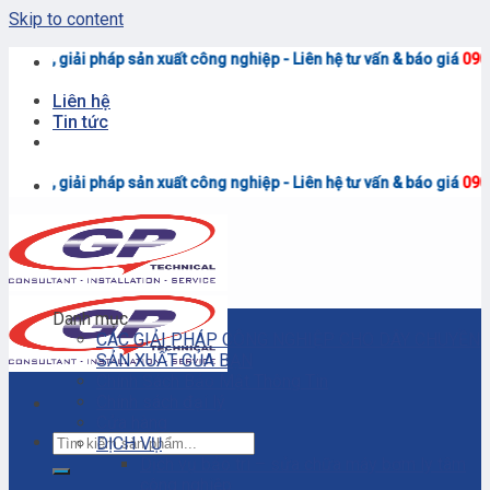
Skip to content
 sản xuất công nghiệp - Liên hệ tư vấn & báo giá
0906.7373.15
(Zalo)
Liên hệ
Tin tức
 sản xuất công nghiệp - Liên hệ tư vấn & báo giá
0906.7373.15
(Zalo)
Danh mục
CÁC GIẢI PHÁP CÔNG NGHIỆP CHO DÂY CHUYỀN
SẢN XUẤT CỦA BẠN
Chính Sách Bảo Mật Thông Tin
Chính sách đại lý
Cửa hàng
DỊCH VỤ
Dịch vụ bảo trì – sửa chữa máy bơm ly tâm
công nghiệp