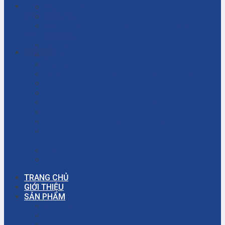
HOTLINE
Dịch vụ – Bảo trì hệ thống
0906.7373.15
Dịch vụ tư vấn cải tạo, sửa chữa nhà xưởng
KỸ THUẬT
Giải đáp thắc mắc – Bơm màng là gì? Bơm ly tâm
0937.188.996
là gì? Cách chọn máy bơm hóa chất phù hợp
Giỏ hàng
Gọi ngay
Giới thiệu
Liên hệ
NHÀ THẦU THI CÔNG CÁC DỰ ÁN CÔNG NGHIỆP
Tài khoản
Thanh toán
Thi công – Lắp đặt hệ thống bơm công nghiệp
Thi công – Lắp đặt hệ thống hơi nóng
Thi công – Lắp đặt hệ thống khí nén
Thi công – Lắp đặt hệ thống phòng cháy chữa cháy
(PCCC)
Trang chủ
Tuyển dụng
TRANG CHỦ
GIỚI THIỆU
SẢN PHẨM
Bơm màng
Đường ống công nghiệp