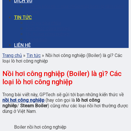
DỊCH VỤ
Dịch vụ bảo trì – sửa chữa máy bơm ly tâm công
nghiệp
TIN TỨC
Dịch vụ sửa chữa
Kiến thức công nghiệp
Hệ thống công nghiệp
Thông báo
LIÊN HỆ
Trang chủ
»
Tin tức
»
Nồi hơi công nghiệp (Boiler) là gì? Các
loại lò hơi công nghiệp
Nồi hơi công nghiệp (Boiler) là gì? Các
loại lò hơi công nghiệp
Trong bài viết này, GPTech sẽ gửi tới bạn những kiến thức về
nồi hơi công nghiệp
(hay còn gọi là
lò hơi công
nghiêp
/
Steam Boiler
) cũng như các loại nồi hơi thường được
dùng ở Việt Nam.
Boiler nồi hơi công nghiệp