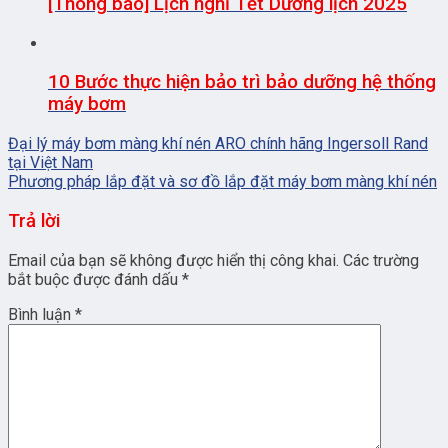
[Thông báo] Lịch nghỉ Tết Dương lịch 2025
10 Bước thực hiện bảo trì bảo dưỡng hệ thống
máy bơm
Đại lý máy bơm màng khí nén ARO chính hãng Ingersoll Rand
tại Việt Nam
Phương pháp lắp đặt và sơ đồ lắp đặt máy bơm màng khí nén
Trả lời
Email của bạn sẽ không được hiển thị công khai.
Các trường
bắt buộc được đánh dấu
*
Bình luận
*