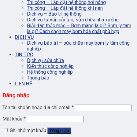
Thi công – Lắp đặt hệ thống hơi nóng
Thi công – Lắp đặt hệ thống khí nén
Dịch vụ – Bảo trì hệ thống
Dịch vụ tư vấn cải tạo, sửa chữa nhà xưởng
Giải đáp thắc mắc – Bơm màng là gì? Bơm ly tâm
là gì? Cách chọn máy bơm hóa chất phù hợp
DỊCH VỤ
Dịch vụ bảo trì – sửa chữa máy bơm ly tâm công
nghiệp
TIN TỨC
Dịch vụ sửa chữa
Kiến thức công nghiệp
Hệ thống công nghiệp
Thông báo
LIÊN HỆ
Đăng nhập
Tên tài khoản hoặc địa chỉ email
*
Mật khẩu
*
Ghi nhớ mật khẩu
Đăng nhập