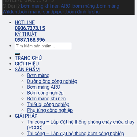
HOTLINE: 0906.7373.15
© Đại lý
bơm màng khí nén ARO
,
bơm màng
,
bơm màng
Wilden
,
bơm màng sandpiper
,
bơm định lượng
HOTLINE
0906.7373.15
KỸ THUẬT
0937.188.996
TRANG CHỦ
GIỚI THIỆU
SẢN PHẨM
Bơm màng
Đường ống công nghiệp
Bơm màng ARO
Bơm công nghiệp
Bơm màng khí nén
Thiết bị công nghiệp
Phụ tùng công nghiệp
GIẢI PHÁP
Thi công – Lắp đặt hệ thống phòng cháy chữa cháy
(PCCC)
Thi công – Lắp đặt hệ thống bơm công nghiệp