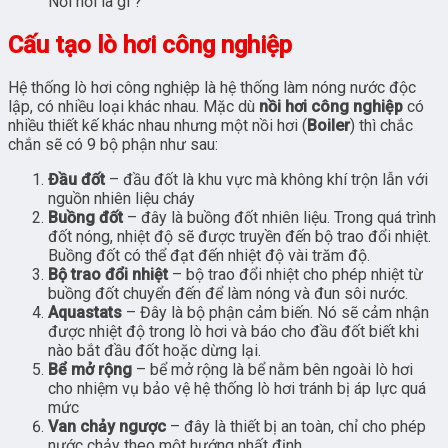
Nồi hơi là gì ?
Cấu tạo lò hơi công nghiệp
Hệ thống lò hơi công nghiệp là hệ thống làm nóng nước độc
lập, có nhiều loại khác nhau. Mặc dù
nồi hơi công nghiệp
có
nhiều thiết kế khác nhau nhưng một nồi hơi (
Boiler
) thì chắc
chắn sẽ có 9 bộ phận như sau:
Đầu đốt
– đầu đốt là khu vực mà không khí trộn lẫn với
nguồn nhiên liệu cháy
Buồng đốt
– đây là buồng đốt nhiên liệu. Trong quá trình
đốt nóng, nhiệt độ sẽ được truyền đến bộ trao đổi nhiệt.
Buồng đốt có thể đạt đến nhiệt độ vài trăm độ.
Bộ trao đổi nhiệt
– bộ trao đổi nhiệt cho phép nhiệt từ
buồng đốt chuyển đến để làm nóng và đun sôi nước.
Aquastats
– Đây là bộ phận cảm biến. Nó sẽ cảm nhận
được nhiệt độ trong lò hơi và báo cho đầu đốt biết khi
nào bắt đầu đốt hoặc dừng lại.
Bể mở rộng
– bể mở rộng là bể nằm bên ngoài lò hơi
cho nhiệm vụ bảo vệ hệ thống lò hơi tránh bị áp lực quá
mức
Van chảy ngược
– đây là thiết bị an toàn, chỉ cho phép
nước chảy theo một hướng nhất định