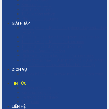
Bơm màng ARO
Bơm công nghiệp
Bơm màng khí nén
Thiết bị công nghiệp
Phụ tùng công nghiệp
GIẢI PHÁP
Thi công – Lắp đặt hệ thống phòng cháy chữa cháy
(PCCC)
Thi công – Lắp đặt hệ thống bơm công nghiệp
Thi công – Lắp đặt hệ thống hơi nóng
Thi công – Lắp đặt hệ thống khí nén
Dịch vụ – Bảo trì hệ thống
Dịch vụ tư vấn cải tạo, sửa chữa nhà xưởng
Giải đáp thắc mắc – Bơm màng là gì? Bơm ly tâm
là gì? Cách chọn máy bơm hóa chất phù hợp
DỊCH VỤ
Dịch vụ bảo trì – sửa chữa máy bơm ly tâm công
nghiệp
TIN TỨC
Dịch vụ sửa chữa
Kiến thức công nghiệp
Hệ thống công nghiệp
Thông báo
LIÊN HỆ