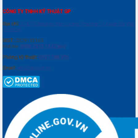
CÔNG TY TNHH KỸ THUẬT GP
Địa chỉ:
274/75 Nguyễn Văn Lượng, Phường 17, Quận Gò Vấp,
TP. HCM
MST:
0309115165
Hotline:
0906 7373 15 (Zalo)
Phòng kỹ thuật:
0937.188.996
Email:
info@gptech.vn