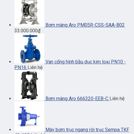
Bơm màng Aro PM05R-CSS-SAA-B02
33.000.000
₫
Van cổng hình bầu dục kim loại PN10 -
PN16
Liên hệ
Bơm màng Aro 666320-EEB-C
Liên hệ
Máy bơm trục ngang rời trục Sempa TKF