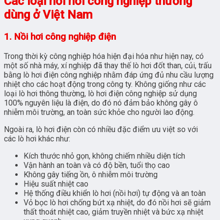
Các loại nồi hơi công nghiệp thường
dùng ở Việt Nam
1. Nồi hơi công nghiệp điện
Trong thời kỳ công nghiệp hóa hiện đại hóa như hiện nay, có
một số nhà máy, xí nghiệp đã thay thế lò hơi đốt than, củi, trấu
bằng lò hơi điện công nghiệp nhằm đáp ứng đủ nhu cầu lượng
nhiệt cho các hoạt động trong công ty. Không giống như các
loại lò hơi thông thường, lò hơi điện công nghiệp sử dụng
100% nguyên liệu là điện, do đó nó đảm bảo không gây ô
nhiễm môi trường, an toàn sức khỏe cho người lao động.
Ngoài ra, lò hơi điện còn có nhiều đặc điểm ưu việt so với
các lò hơi khác như:
Kích thước nhỏ gọn, không chiếm nhiều diện tích
Vận hành an toàn và có độ bền, tuổi thọ cao
Không gây tiếng ồn, ô nhiễm môi trường
Hiệu suất nhiệt cao
Hệ thống điều khiển lò hơi (nồi hơi) tự động và an toàn
Vỏ bọc lò hơi chống bứt xạ nhiệt, do đó nồi hơi sẽ giảm
thất thoát nhiệt cao, giảm truyền nhiệt và bức xạ nhiệt