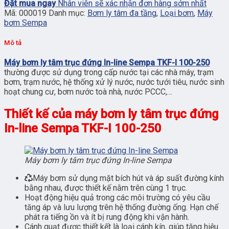
Đặt mua ngay
Nhân viên sẽ xác nhận đơn hàng sớm nhất
Mã:
000019
Danh mục:
Bơm ly tâm đa tầng
,
Loại bơm
,
Máy
bơm Sempa
Mô tả
Máy bơm ly tâm trục đứng In-line Sempa TKF-I 100-250
thường được sử dụng trong cấp nước tại các nhà máy, trạm
bơm, trạm nước, hệ thống xử lý nước, nước tưới tiêu, nước sinh
hoạt chung cư, bơm nước toà nhà, nước PCCC,…
Thiết kế của máy bơm ly tâm trục đứng
In-line Sempa TKF-I 100-250
Máy bơm ly tâm trục đứng In-line Sempa
Máy bơm sử dụng mặt bích hút và áp suất đường kính
bằng nhau, được thiết kế nằm trên cùng 1 trục.
Hoạt động hiệu quả trong các môi trường có yêu cầu
tăng áp và lưu lượng trên hệ thống đường ống. Hạn chế
phát ra tiếng ồn và ít bị rung động khi vận hành.
Cánh quạt được thiết kết là loại cánh kín, giúp tăng hiệu