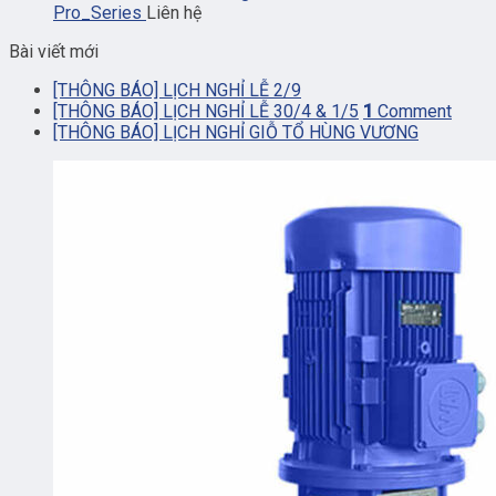
Pro_Series
Liên hệ
Bài viết mới
[THÔNG BÁO] LỊCH NGHỈ LỄ 2/9
[THÔNG BÁO] LỊCH NGHỈ LỄ 30/4 & 1/5
1
Comment
[THÔNG BÁO] LỊCH NGHỈ GIỖ TỔ HÙNG VƯƠNG