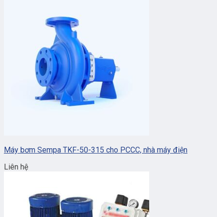
Máy bơm Sempa TKF-50-315 cho PCCC, nhà máy điện
Liên hệ