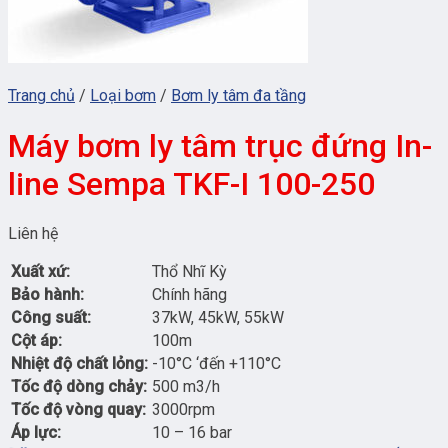
Trang chủ
/
Loại bơm
/
Bơm ly tâm đa tầng
Máy bơm ly tâm trục đứng In-
line Sempa TKF-I 100-250
Liên hệ
Xuất xứ:
Thổ Nhĩ Kỳ
Bảo hành:
Chính hãng
Công suất:
37kW, 45kW, 55kW
Cột áp:
100m
Nhiệt độ chất lỏng:
-10°C ‘đến +110°C
Tốc độ dòng chảy:
500 m3/h
Tốc độ vòng quay:
3000rpm
Áp lực:
10 – 16 bar