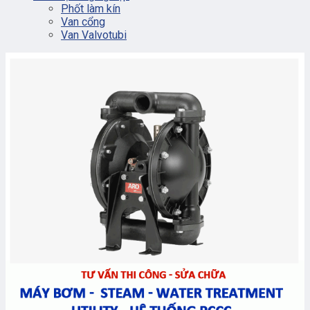
Phốt làm kín
Van cổng
Van Valvotubi