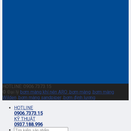
HOTLINE: 0906.7373.15
© Đại lý
bơm màng khí nén ARO
,
bơm màng
,
bơm màng
Wilden
,
bơm màng sandpiper
,
bơm định lượng
HOTLINE
0906.7373.15
KỸ THUẬT
0937.188.996