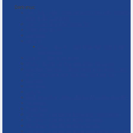
Danh mục
CÁC GIẢI PHÁP CÔNG NGHIỆP CHO DÂY CHUYỀN
SẢN XUẤT CỦA BẠN
Chính Sách Bảo Mật Thông Tin
Chính sách đại lý
Cửa hàng
DỊCH VỤ
Dịch vụ bảo trì – sửa chữa máy bơm ly tâm
công nghiệp
Dịch vụ – Bảo trì hệ thống
Dịch vụ tư vấn cải tạo, sửa chữa nhà xưởng
Giải đáp thắc mắc – Bơm màng là gì? Bơm ly tâm
là gì? Cách chọn máy bơm hóa chất phù hợp
Giỏ hàng
Giới thiệu
Liên hệ
NHÀ THẦU THI CÔNG CÁC DỰ ÁN CÔNG NGHIỆP
Tài khoản
Thanh toán
Thi công – Lắp đặt hệ thống bơm công nghiệp
Thi công – Lắp đặt hệ thống hơi nóng
Thi công – Lắp đặt hệ thống khí nén
Thi công – Lắp đặt hệ thống phòng cháy chữa cháy