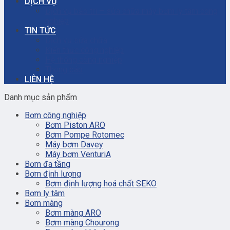
DỊCH VỤ
Dịch vụ bảo trì – sửa chữa máy bơm ly tâm công
nghiệp
TIN TỨC
Dịch vụ sửa chữa
Kiến thức công nghiệp
Hệ thống công nghiệp
Thông báo
LIÊN HỆ
Danh mục sản phẩm
Bơm công nghiệp
Bơm Piston ARO
Bơm Pompe Rotomec
Máy bơm Davey
Máy bơm VenturiA
Bơm đa tầng
Bơm định lượng
Bơm định lượng hoá chất SEKO
Bơm ly tâm
Bơm màng
Bơm màng ARO
Bơm màng Chourong