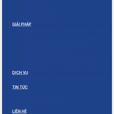
Bơm màng ARO
Bơm công nghiệp
Bơm màng khí nén
Thiết bị công nghiệp
Phụ tùng công nghiệp
GIẢI PHÁP
Thi công – Lắp đặt hệ thống phòng cháy chữa cháy
(PCCC)
Thi công – Lắp đặt hệ thống bơm công nghiệp
Thi công – Lắp đặt hệ thống hơi nóng
Thi công – Lắp đặt hệ thống khí nén
Dịch vụ – Bảo trì hệ thống
Dịch vụ tư vấn cải tạo, sửa chữa nhà xưởng
Giải đáp thắc mắc – Bơm màng là gì? Bơm ly tâm
là gì? Cách chọn máy bơm hóa chất phù hợp
DỊCH VỤ
Dịch vụ bảo trì – sửa chữa máy bơm ly tâm công
nghiệp
TIN TỨC
Dịch vụ sửa chữa
Kiến thức công nghiệp
Hệ thống công nghiệp
Thông báo
LIÊN HỆ