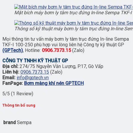
Mặt bích máy bơm ly tâm trục đứng In-line Sempa TKF-I
Thông số kỹ thuật máy bơm ly tâm trục đứng In-line Se
Mọi thông tin tư vấn máy bơm ly tâm trục đứng In-line Sempa
TKF-I 100-250 phù hợp vui lòng liên hệ Công ty kỹ thuật GP
(GPTech)
, Hotline:
0906.7373.15
(Zalo)
CÔNG TY TNHH KỸ THUẬT GP
Địa chỉ:
274/75 Nguyễn Văn Lượng, P.17, Gò Vấp
Liên hệ:
0906.7373.15
(Zalo)
Email:
info@gptech.vn
FanPage:
Bơm màng khí nén GPTECH
5/5
(1 Review)
Thông tin bổ sung
brand
Sempa