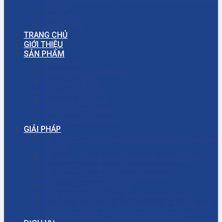
(PCCC)
Trang chủ
Tuyển dụng
TRANG CHỦ
GIỚI THIỆU
SẢN PHẨM
Bơm màng
Đường ống công nghiệp
Bơm màng ARO
Bơm công nghiệp
Bơm màng khí nén
Thiết bị công nghiệp
Phụ tùng công nghiệp
GIẢI PHÁP
Thi công – Lắp đặt hệ thống phòng cháy chữa cháy
(PCCC)
Thi công – Lắp đặt hệ thống bơm công nghiệp
Thi công – Lắp đặt hệ thống hơi nóng
Thi công – Lắp đặt hệ thống khí nén
Dịch vụ – Bảo trì hệ thống
Dịch vụ tư vấn cải tạo, sửa chữa nhà xưởng
Giải đáp thắc mắc – Bơm màng là gì? Bơm ly tâm
là gì? Cách chọn máy bơm hóa chất phù hợp