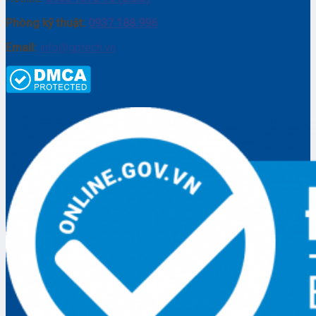
Phòng kỹ thuật:
0937.188.996
Email:
info@gptech.vn