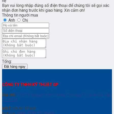
hệ
Bạn vui lòng nhập đúng số điện thoại để chúng tôi sẽ gọi xác
nhận đơn hàng trước khi giao hàng. Xin cảm ơn!
Thông tin người mua
Anh
Chị
Tổng:
Đặt hàng ngay
CÔNG TY TNHH KỸ THUẬT GP
Địa chỉ:
274/75 Nguyễn Văn Lượng, Phường 17, Quận Gò Vấp,
TP. HCM
MST:
0309115165
Hotline:
0906 7373 15 (Zalo)