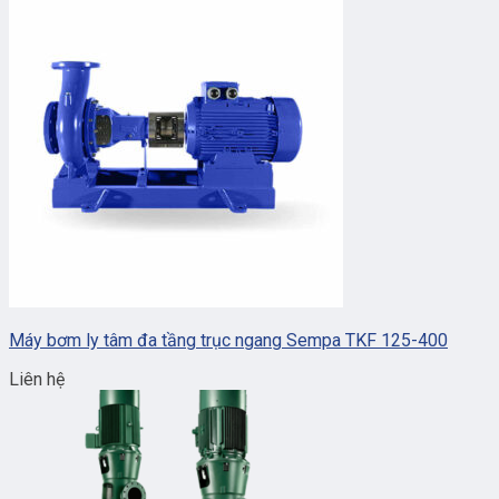
Máy bơm ly tâm đa tầng trục ngang Sempa TKF 125-400
Liên hệ