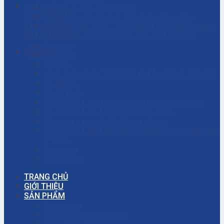
HOTLINE
Dịch vụ – Bảo trì hệ thống
0906.7373.15
Dịch vụ tư vấn cải tạo, sửa chữa nhà xưởng
KỸ THUẬT
Giải đáp thắc mắc – Bơm màng là gì? Bơm ly tâm
0937.188.996
là gì? Cách chọn máy bơm hóa chất phù hợp
Giỏ hàng
Gọi ngay
Giới thiệu
Liên hệ
NHÀ THẦU THI CÔNG CÁC DỰ ÁN CÔNG NGHIỆP
Tài khoản
Thanh toán
Thi công – Lắp đặt hệ thống bơm công nghiệp
Thi công – Lắp đặt hệ thống hơi nóng
Thi công – Lắp đặt hệ thống khí nén
Thi công – Lắp đặt hệ thống phòng cháy chữa cháy
(PCCC)
Trang chủ
Tuyển dụng
TRANG CHỦ
GIỚI THIỆU
SẢN PHẨM
Bơm màng
Đường ống công nghiệp