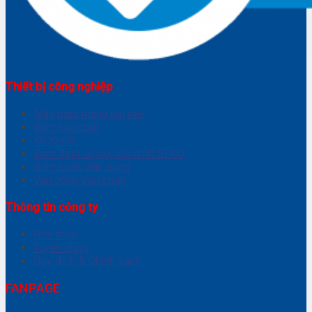
Thiết bị công nghiệp
Máy bơm màng khí nén
Bơm hoá chất
Khớp nối
Bơm định lượng hoá chất SEKO
Bơm nước dân dụng
Van cổng Valvotubi
Thông tin công ty
Giới thiệu
Tuyển dụng
Quy định & Chính sách
FANPAGE