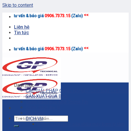
Skip to content
<<
giá
0906.7373.15
(Zalo)
Liên hệ
Tin tức
<<
giá
0906.7373.15
(Zalo)
Danh mục
CÁC GIẢI PHÁP CÔNG NGHIỆP CHO DÂY CHUYỀN
SẢN XUẤT CỦA BẠN
Chính Sách Bảo Mật Thông Tin
Chính sách đại lý
Cửa hàng
DỊCH VỤ
Dịch vụ bảo trì – sửa chữa máy bơm ly tâm
công nghiệp