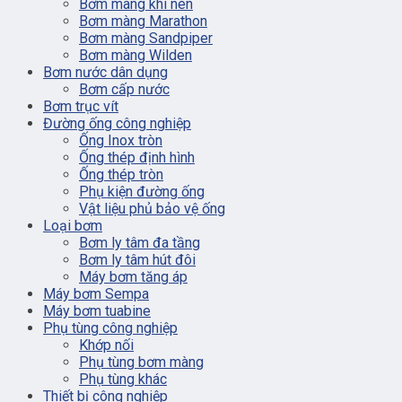
Bơm màng khí nén
Bơm màng Marathon
Bơm màng Sandpiper
Bơm màng Wilden
Bơm nước dân dụng
Bơm cấp nước
Bơm trục vít
Đường ống công nghiệp
Ống Inox tròn
Ống thép định hình
Ống thép tròn
Phụ kiện đường ống
Vật liệu phủ bảo vệ ống
Loại bơm
Bơm ly tâm đa tầng
Bơm ly tâm hút đôi
Máy bơm tăng áp
Máy bơm Sempa
Máy bơm tuabine
Phụ tùng công nghiệp
Khớp nối
Phụ tùng bơm màng
Phụ tùng khác
Thiết bị công nghiệp