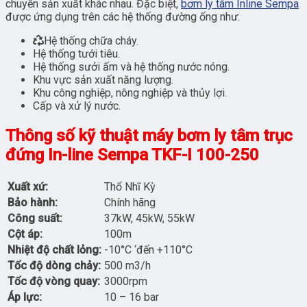
chuyền sản xuất khác nhau. Đặc biệt,
bơm ly tâm Inline Sempa
được ứng dụng trên các hệ thống đường ống như:
Hệ thống chữa cháy.
Hệ thống tưới tiêu.
Hệ thống sưởi ấm và hệ thống nước nóng.
Khu vực sản xuất năng lượng.
Khu công nghiệp, nông nghiệp và thủy lợi.
Cấp và xử lý nước.
Thông số kỹ thuật máy bơm ly tâm trục
đứng In-line Sempa TKF-I 100-250
Xuất xứ:
Thổ Nhĩ Kỳ
Bảo hành:
Chính hãng
Công suất:
37kW, 45kW, 55kW
Cột áp:
100m
Nhiệt độ chất lỏng:
-10°C ‘đến +110°C
Tốc độ dòng chảy:
500 m3/h
Tốc độ vòng quay:
3000rpm
Áp lực:
10 – 16 bar