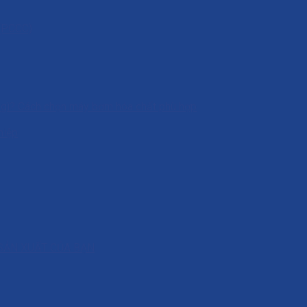
 (PCCC)
à gì? Cách chọn máy bơm hóa chất phù hợp
hiệp
SẢN XUẤT CỦA BẠN