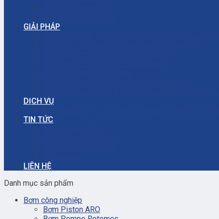
Thiết bị công nghiệp
Phụ tùng công nghiệp
GIẢI PHÁP
Thi công – Lắp đặt hệ thống phòng cháy chữa cháy
Thi công – Lắp đặt hệ thống bơm công nghiệp
Thi công – Lắp đặt hệ thống hơi nóng
Thi công – Lắp đặt hệ thống khí nén
Dịch vụ – Bảo trì hệ thống
Dịch vụ tư vấn cải tạo, sửa chữa nhà xưởng
Giải đáp thắc mắc – Bơm màng là gì? Bơm ly tâm l
DỊCH VỤ
Dịch vụ bảo trì – sửa chữa máy bơm ly tâm công ng
TIN TỨC
Dịch vụ sửa chữa
Kiến thức công nghiệp
Hệ thống công nghiệp
Thông báo
LIÊN HỆ
Danh mục sản phẩm
Bơm công nghiệp
Bơm Piston ARO
Bơm Pompe Rotomec