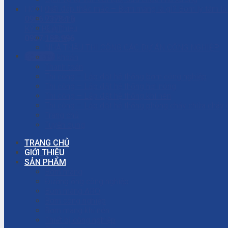
Giải đáp thắc mắc – Bơm màng là gì? Bơm ly tâm l
HOTLINE
Giỏ hàng
0906.7373.15
Giới thiệu
KỸ THUẬT
Liên hệ
0937.188.996
NHÀ THẦU THI CÔNG CÁC DỰ ÁN CÔNG NGHIỆP
Gọi ngay
Tài khoản
Thanh toán
Thi công – Lắp đặt hệ thống bơm công nghiệp
Thi công – Lắp đặt hệ thống hơi nóng
Thi công – Lắp đặt hệ thống khí nén
Thi công – Lắp đặt hệ thống phòng cháy chữa cháy
Trang chủ
Tuyển dụng
TRANG CHỦ
GIỚI THIỆU
SẢN PHẨM
Bơm màng
Đường ống công nghiệp
Bơm màng ARO
Bơm công nghiệp
Bơm màng khí nén
Thiết bị công nghiệp