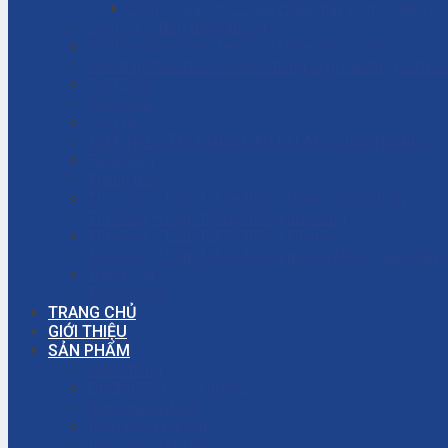
Dịch vụ bảo trì – sửa chữa máy bơm ly tâm c
Dịch vụ – Bảo trì hệ thống
Dịch vụ tư vấn cải tạo, sửa chữa nhà xưởng
Giải đáp thắc mắc – Bơm màng là gì? Bơm ly tâm l
Giỏ hàng
Giới thiệu
Liên hệ
NHÀ THẦU THI CÔNG CÁC DỰ ÁN CÔNG NGHIỆP
Tài khoản
Thanh toán
Thi công – Lắp đặt hệ thống bơm công nghiệp
Thi công – Lắp đặt hệ thống hơi nóng
Thi công – Lắp đặt hệ thống khí nén
Thi công – Lắp đặt hệ thống phòng cháy chữa cháy
Trang chủ
Tuyển dụng
TRANG CHỦ
GIỚI THIỆU
SẢN PHẨM
Bơm màng
Đường ống công nghiệp
Bơm màng ARO
Bơm công nghiệp
Bơm màng khí nén