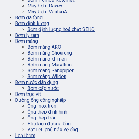
Máy bơm Davey
Máy bơm VenturiA
Bơm đa tầng
Bơm định lượng
Bơm định lượng hoá chất SEKO
Bơm ly tâm
Bơm màng
Bơm màng ARO
Bơm màng Chourong
Bơm màng khí nén
Bơm màng Marathon
Bơm màng Sandpiper
Bơm màng Wilden
Bơm nước dân dụng
Bơm cấp nước
Bơm trục vít
Đường ống công nghiệp
Ống Inox tròn
Ống thép định hình
Ống thép tròn
Phụ kiện đường ống
Vật liệu phủ bảo vệ ống
Loại bơm