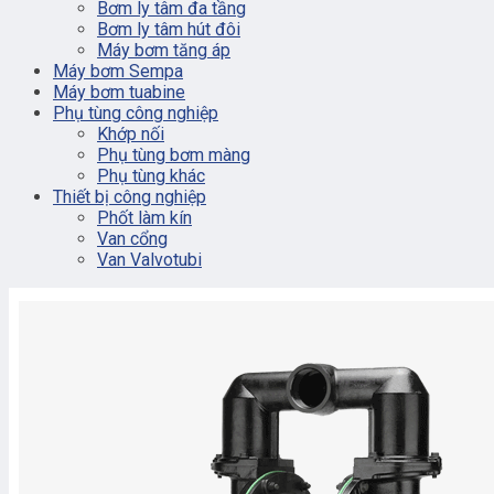
Bơm ly tâm đa tầng
Bơm ly tâm hút đôi
Máy bơm tăng áp
Máy bơm Sempa
Máy bơm tuabine
Phụ tùng công nghiệp
Khớp nối
Phụ tùng bơm màng
Phụ tùng khác
Thiết bị công nghiệp
Phốt làm kín
Van cổng
Van Valvotubi