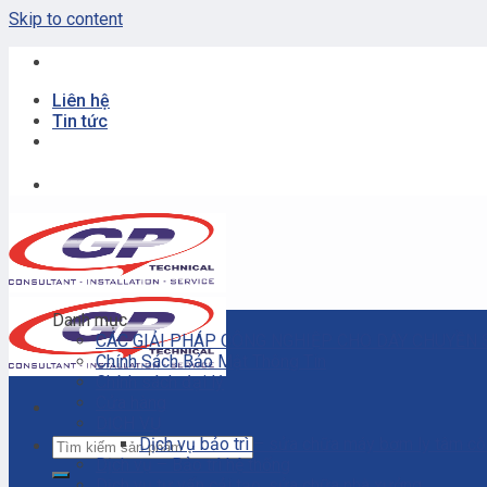
Skip to content
>>
Đại 
Liên hệ
Tin tức
>>
Đại 
Danh mục
CÁC GIẢI PHÁP CÔNG NGHIỆP CHO DÂY CHUYỀN 
Chính Sách Bảo Mật Thông Tin
Chính sách đại lý
Cửa hàng
DỊCH VỤ
Dịch vụ bảo trì – sửa chữa máy bơm ly tâm c
Dịch vụ – Bảo trì hệ thống
Dịch vụ tư vấn cải tạo, sửa chữa nhà xưởng