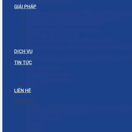
Phụ tùng công nghiệp
GIẢI PHÁP
Thi công – Lắp đặt hệ thống phòng cháy chữa cháy
Thi công – Lắp đặt hệ thống bơm công nghiệp
Thi công – Lắp đặt hệ thống hơi nóng
Thi công – Lắp đặt hệ thống khí nén
Dịch vụ – Bảo trì hệ thống
Dịch vụ tư vấn cải tạo, sửa chữa nhà xưởng
Giải đáp thắc mắc – Bơm màng là gì? Bơm ly tâm l
DỊCH VỤ
Dịch vụ bảo trì – sửa chữa máy bơm ly tâm công ng
TIN TỨC
Dịch vụ sửa chữa
Kiến thức công nghiệp
Hệ thống công nghiệp
Thông báo
LIÊN HỆ
Danh mục
CÁC GIẢI PHÁP CÔNG NGHIỆP CHO DÂY CHUYỀN 
Chính Sách Bảo Mật Thông Tin
Chính sách đại lý
Cửa hàng
DỊCH VỤ