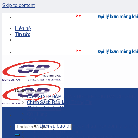
Skip to content
>>
Đại lý bơm màng khí nén - thiết bị p
Liên hệ
Tin tức
>>
Đại lý bơm màng khí nén - thiết bị p
Danh mục
CÁC GIẢI PHÁP CÔNG NGHIỆP CHO DÂY CHUYỀN 
Chính Sách Bảo Mật Thông Tin
Chính sách đại lý
Cửa hàng
DỊCH VỤ
Dịch vụ bảo trì – sửa chữa máy bơm ly tâm c
Dịch vụ – Bảo trì hệ thống
Dịch vụ tư vấn cải tạo, sửa chữa nhà xưởng