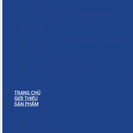
Dịch vụ bảo trì – sửa chữa máy bơm ly tâm c
Dịch vụ – Bảo trì hệ thống
Dịch vụ tư vấn cải tạo, sửa chữa nhà xưởng
Giải đáp thắc mắc – Bơm màng là gì? Bơm ly tâm l
Giỏ hàng
Giới thiệu
Liên hệ
NHÀ THẦU THI CÔNG CÁC DỰ ÁN CÔNG NGHIỆP
Tài khoản
Thanh toán
Thi công – Lắp đặt hệ thống bơm công nghiệp
Thi công – Lắp đặt hệ thống hơi nóng
Thi công – Lắp đặt hệ thống khí nén
Thi công – Lắp đặt hệ thống phòng cháy chữa cháy
Trang chủ
Tuyển dụng
TRANG CHỦ
GIỚI THIỆU
SẢN PHẨM
Bơm màng
Đường ống công nghiệp
Bơm màng ARO
Bơm công nghiệp
Bơm màng khí nén