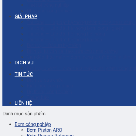
Thiết bị công nghiệp
Phụ tùng công nghiệp
GIẢI PHÁP
Thi công – Lắp đặt hệ thống phòng cháy chữa cháy
Thi công – Lắp đặt hệ thống bơm công nghiệp
Thi công – Lắp đặt hệ thống hơi nóng
Thi công – Lắp đặt hệ thống khí nén
Dịch vụ – Bảo trì hệ thống
Dịch vụ tư vấn cải tạo, sửa chữa nhà xưởng
Giải đáp thắc mắc – Bơm màng là gì? Bơm ly tâm l
DỊCH VỤ
Dịch vụ bảo trì – sửa chữa máy bơm ly tâm công ng
TIN TỨC
Dịch vụ sửa chữa
Kiến thức công nghiệp
Hệ thống công nghiệp
Thông báo
LIÊN HỆ
Danh mục sản phẩm
Bơm công nghiệp
Bơm Piston ARO
Bơm Pompe Rotomec