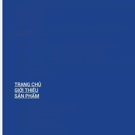
Giải đáp thắc mắc – Bơm màng là gì? Bơm ly tâm l
HOTLINE
Giỏ hàng
0906.7373.15
Giới thiệu
KỸ THUẬT
Liên hệ
0937.188.996
NHÀ THẦU THI CÔNG CÁC DỰ ÁN CÔNG NGHIỆP
Gọi ngay
Tài khoản
Thanh toán
Thi công – Lắp đặt hệ thống bơm công nghiệp
Thi công – Lắp đặt hệ thống hơi nóng
Thi công – Lắp đặt hệ thống khí nén
Thi công – Lắp đặt hệ thống phòng cháy chữa cháy
Trang chủ
Tuyển dụng
TRANG CHỦ
GIỚI THIỆU
SẢN PHẨM
Bơm màng
Đường ống công nghiệp
Bơm màng ARO
Bơm công nghiệp
Bơm màng khí nén
Thiết bị công nghiệp