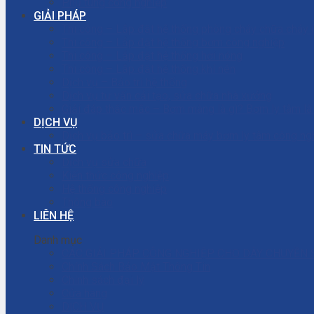
Phụ tùng công nghiệp
GIẢI PHÁP
Thi công – Lắp đặt hệ thống phòng cháy chữa cháy
Thi công – Lắp đặt hệ thống bơm công nghiệp
Thi công – Lắp đặt hệ thống hơi nóng
Thi công – Lắp đặt hệ thống khí nén
Dịch vụ – Bảo trì hệ thống
Dịch vụ tư vấn cải tạo, sửa chữa nhà xưởng
Giải đáp thắc mắc – Bơm màng là gì? Bơm ly tâm l
DỊCH VỤ
Dịch vụ bảo trì – sửa chữa máy bơm ly tâm công ng
TIN TỨC
Dịch vụ sửa chữa
Kiến thức công nghiệp
Hệ thống công nghiệp
Thông báo
LIÊN HỆ
Danh mục
CÁC GIẢI PHÁP CÔNG NGHIỆP CHO DÂY CHUYỀN 
Chính Sách Bảo Mật Thông Tin
Chính sách đại lý
Cửa hàng
DỊCH VỤ