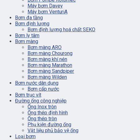
Máy bơm Davey
Máy bơm VenturiA
Bơm đa tầng
Bơm định lượng
Bơm định lượng hoá chất SEKO
Bơm ly tâm
Bơm màng
Bơm màng ARO
Bơm màng Chourong
Bơm màng khí nén
Bơm màng Marathon
Bơm màng Sandpiper
Bơm màng Wilden
Bơm nước dân dụng
Bơm cấp nước
Bơm trục vít
Đường ống công nghiệp
Ống Inox tròn
Ống thép định hình
Ống thép tròn
Phụ kiện đường ống
Vật liệu phủ bảo vệ ống
Loại bơm