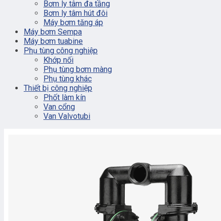
Bơm ly tâm đa tầng
Bơm ly tâm hút đôi
Máy bơm tăng áp
Máy bơm Sempa
Máy bơm tuabine
Phụ tùng công nghiệp
Khớp nối
Phụ tùng bơm màng
Phụ tùng khác
Thiết bị công nghiệp
Phốt làm kín
Van cổng
Van Valvotubi