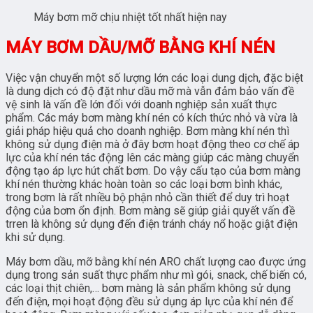
Máy bơm mỡ chịu nhiệt tốt nhất hiện nay
MÁY BƠM DẦU/MỠ BẰNG KHÍ NÉN
Việc vận chuyển một số lượng lớn các loại dung dịch, đặc biệt
là dung dịch có độ đặt như dầu mỡ mà vẫn đảm bảo vấn đề
vệ sinh là vấn đề lớn đối với doanh nghiệp sản xuất thực
phẩm. Các máy bơm màng khí nén có kích thức nhỏ và vừa là
giải pháp hiệu quả cho doanh nghiệp. Bơm màng khí nén thì
không sử dụng điện mà ở đây bơm hoạt động theo cơ chế áp
lực của khí nén tác động lên các màng giúp các màng chuyển
động tạo áp lực hút chất bơm. Do vậy cấu tạo của bơm màng
khí nén thường khác hoàn toàn so các loại bơm bình khác,
trong bơm là rất nhiều bộ phận nhỏ cần thiết để duy trì hoạt
động của bơm ổn định. Bơm màng sẽ giúp giải quyết vấn đề
trren là không sử dụng đến điện tránh cháy nổ hoặc giật điện
khi sử dụng.
Máy bơm dầu, mỡ
bằng khí nén ARO
chất lượng cao được ứng
dụng trong sản suất thực phẩm như mì gói, snack, chế biến có,
các loại thịt chiên,… bơm màng là sản phẩm không sử dụng
đến điện, mọi hoạt động đều sử dụng áp lực của khí nén để