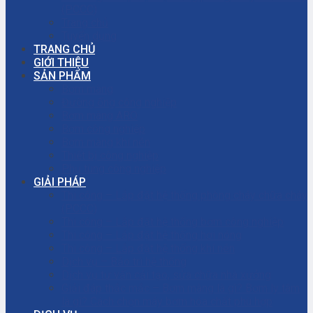
(PCCC)
Trang chủ
Tuyển dụng
TRANG CHỦ
GIỚI THIỆU
SẢN PHẨM
Bơm màng
Đường ống công nghiệp
Bơm màng ARO
Bơm công nghiệp
Bơm màng khí nén
Thiết bị công nghiệp
Phụ tùng công nghiệp
GIẢI PHÁP
Thi công – Lắp đặt hệ thống phòng cháy chữa cháy
(PCCC)
Thi công – Lắp đặt hệ thống bơm công nghiệp
Thi công – Lắp đặt hệ thống hơi nóng
Thi công – Lắp đặt hệ thống khí nén
Dịch vụ – Bảo trì hệ thống
Dịch vụ tư vấn cải tạo, sửa chữa nhà xưởng
Giải đáp thắc mắc – Bơm màng là gì? Bơm ly tâm
là gì? Cách chọn máy bơm hóa chất phù hợp