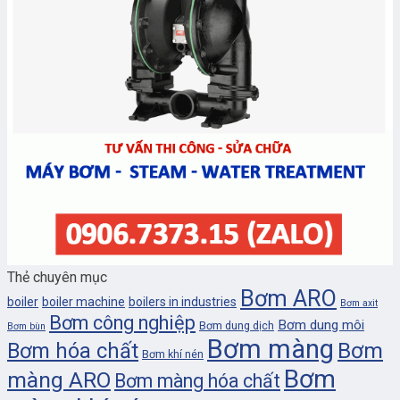
Thẻ chuyên mục
Bơm ARO
boiler
boiler machine
boilers in industries
Bơm axit
Bơm công nghiệp
Bơm dung môi
Bơm dung dịch
Bơm bùn
Bơm màng
Bơm
Bơm hóa chất
Bơm khí nén
Bơm
màng ARO
Bơm màng hóa chất