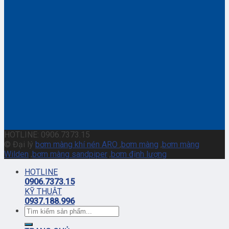
HOTLINE: 0906.7373.15
© Đại lý
bơm màng khí nén ARO
,
bơm màng
,
bơm màng
Wilden
,
bơm màng sandpiper
,
bơm định lượng
HOTLINE
0906.7373.15
KỸ THUẬT
0937.188.996