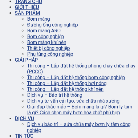
TRANG CHỦ
GIỚI THIỆU
SẢN PHẨM
Bơm màng
Đường ống công nghiệp
Bơm màng ARO
Bơm công nghiệp
Bơm màng khí nén
Thiết bị công nghiệp
Phụ tùng công nghiệp
GIẢI PHÁP
Thi công – Lắp đặt hệ thống phòng cháy chữa cháy
(PCCC)
Thi công – Lắp đặt hệ thống bơm công nghiệp
Thi công – Lắp đặt hệ thống hơi nóng
Thi công – Lắp đặt hệ thống khí nén
Dịch vụ – Bảo trì hệ thống
Dịch vụ tư vấn cải tạo, sửa chữa nhà xưởng
Giải đáp thắc mắc – Bơm màng là gì? Bơm ly tâm
là gì? Cách chọn máy bơm hóa chất phù hợp
DỊCH VỤ
Dịch vụ bảo trì – sửa chữa máy bơm ly tâm công
nghiệp
TIN TỨC