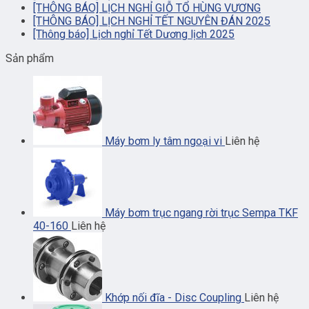
[THÔNG BÁO] LỊCH NGHỈ GIỖ TỔ HÙNG VƯƠNG
[THÔNG BÁO] LỊCH NGHỈ TẾT NGUYÊN ĐÁN 2025
[Thông báo] Lịch nghỉ Tết Dương lịch 2025
Sản phẩm
Máy bơm ly tâm ngoại vi
Liên hệ
Máy bơm trục ngang rời trục Sempa TKF
40-160
Liên hệ
Khớp nối đĩa - Disc Coupling
Liên hệ