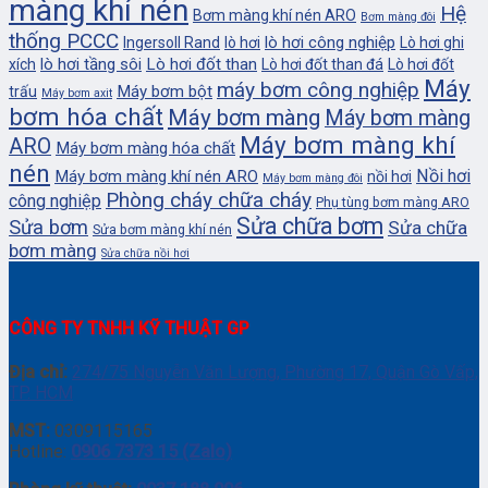
màng khí nén
Hệ
Bơm màng khí nén ARO
Bơm màng đôi
thống PCCC
lò hơi công nghiệp
Ingersoll Rand
lò hơi
Lò hơi ghi
lò hơi tầng sôi
Lò hơi đốt than
xích
Lò hơi đốt than đá
Lò hơi đốt
Máy
máy bơm công nghiệp
Máy bơm bột
trấu
Máy bơm axit
bơm hóa chất
Máy bơm màng
Máy bơm màng
Máy bơm màng khí
ARO
Máy bơm màng hóa chất
nén
Nồi hơi
Máy bơm màng khí nén ARO
nồi hơi
Máy bơm màng đôi
Phòng cháy chữa cháy
công nghiệp
Phụ tùng bơm màng ARO
Sửa chữa bơm
Sửa bơm
Sửa chữa
Sửa bơm màng khí nén
bơm màng
Sửa chữa nồi hơi
CÔNG TY TNHH KỸ THUẬT GP
Địa chỉ:
274/75 Nguyễn Văn Lượng, Phường 17, Quận Gò Vấp,
TP. HCM
MST:
0309115165
Hotline:
0906 7373 15 (Zalo)