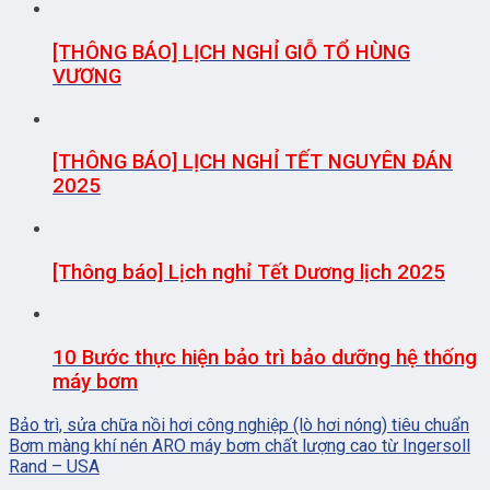
[THÔNG BÁO] LỊCH NGHỈ GIỖ TỔ HÙNG
VƯƠNG
[THÔNG BÁO] LỊCH NGHỈ TẾT NGUYÊN ĐÁN
2025
[Thông báo] Lịch nghỉ Tết Dương lịch 2025
10 Bước thực hiện bảo trì bảo dưỡng hệ thống
máy bơm
Bảo trì, sửa chữa nồi hơi công nghiệp (lò hơi nóng) tiêu chuẩn
Bơm màng khí nén ARO máy bơm chất lượng cao từ Ingersoll
Rand – USA