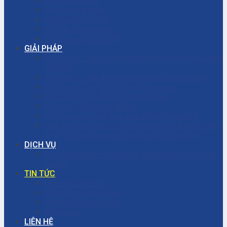
Bơm màng ARO
Bơm công nghiệp
Bơm màng khí nén
Thiết bị công nghiệp
Phụ tùng công nghiệp
GIẢI PHÁP
Thi công – Lắp đặt hệ thống phòng cháy chữa cháy
(PCCC)
Thi công – Lắp đặt hệ thống bơm công nghiệp
Thi công – Lắp đặt hệ thống hơi nóng
Thi công – Lắp đặt hệ thống khí nén
Dịch vụ – Bảo trì hệ thống
Dịch vụ tư vấn cải tạo, sửa chữa nhà xưởng
Giải đáp thắc mắc – Bơm màng là gì? Bơm ly tâm
là gì? Cách chọn máy bơm hóa chất phù hợp
DỊCH VỤ
Dịch vụ bảo trì – sửa chữa máy bơm ly tâm công
nghiệp
TIN TỨC
Dịch vụ sửa chữa
Kiến thức công nghiệp
Hệ thống công nghiệp
Thông báo
LIÊN HỆ