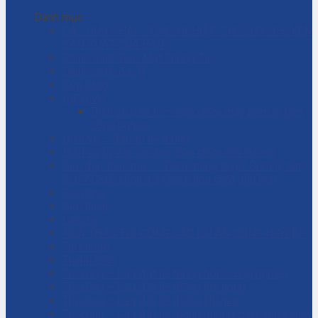
Danh mục
CÁC GIẢI PHÁP CÔNG NGHIỆP CHO DÂY CHUYỀN
SẢN XUẤT CỦA BẠN
Chính Sách Bảo Mật Thông Tin
Chính sách đại lý
Cửa hàng
DỊCH VỤ
Dịch vụ bảo trì – sửa chữa máy bơm ly tâm
công nghiệp
Dịch vụ – Bảo trì hệ thống
Dịch vụ tư vấn cải tạo, sửa chữa nhà xưởng
Giải đáp thắc mắc – Bơm màng là gì? Bơm ly tâm
là gì? Cách chọn máy bơm hóa chất phù hợp
Giỏ hàng
Giới thiệu
Liên hệ
NHÀ THẦU THI CÔNG CÁC DỰ ÁN CÔNG NGHIỆP
Tài khoản
Thanh toán
Thi công – Lắp đặt hệ thống bơm công nghiệp
Thi công – Lắp đặt hệ thống hơi nóng
Thi công – Lắp đặt hệ thống khí nén
Thi công – Lắp đặt hệ thống phòng cháy chữa cháy