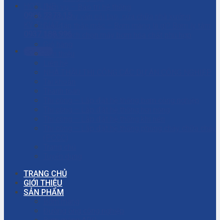
HOTLINE
Dịch vụ – Bảo trì hệ thống
0906.7373.15
Dịch vụ tư vấn cải tạo, sửa chữa nhà xưởng
KỸ THUẬT
Giải đáp thắc mắc – Bơm màng là gì? Bơm ly tâm
0937.188.996
là gì? Cách chọn máy bơm hóa chất phù hợp
Giỏ hàng
Gọi ngay
Giới thiệu
Liên hệ
NHÀ THẦU THI CÔNG CÁC DỰ ÁN CÔNG NGHIỆP
Tài khoản
Thanh toán
Thi công – Lắp đặt hệ thống bơm công nghiệp
Thi công – Lắp đặt hệ thống hơi nóng
Thi công – Lắp đặt hệ thống khí nén
Thi công – Lắp đặt hệ thống phòng cháy chữa cháy
(PCCC)
Trang chủ
Tuyển dụng
TRANG CHỦ
GIỚI THIỆU
SẢN PHẨM
Bơm màng
Đường ống công nghiệp