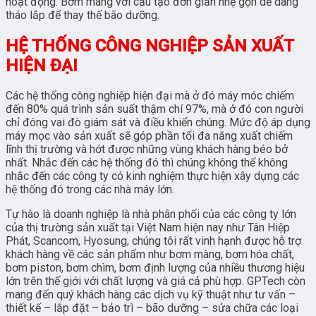
hoạt động. Bơm màng với cấu tạo đơn giản nhẹ gọn dễ dàng
tháo lắp để thay thế bão dưỡng.
HỆ THỐNG CÔNG NGHIỆP SẢN XUẤT
HIỆN ĐẠI
Các hệ thống công nghiệp hiện đại mà ở đó máy móc chiếm
đến 80% quá trình sản suất thậm chí 97%, mà ở đó con người
chỉ đóng vai đò giám sát và điều khiển chúng. Mức độ áp dụng
máy mọc vào sản xuất sẽ góp phần tối đa năng xuất chiếm
lĩnh thị trường và hớt được những vùng khách hàng béo bở
nhất. Nhắc đến các hệ thống đó thì chúng không thể không
nhắc đến các công ty có kinh nghiệm thực hiện xây dựng các
hệ thống đó trong các nhà máy lớn.
Tự hào là doanh nghiệp là nhà phân phối của các công ty lớn
của thị trường sản xuất tại Việt Nam hiện nay như Tân Hiệp
Phát, Scancom, Hyosung, chúng tôi rất vinh hạnh được hỗ trợ
khách hàng về các sản phẩm như bơm màng, bơm hóa chất,
bơm piston, bơm chìm, bơm định lượng của nhiều thương hiệu
lớn trên thế giới với chất lượng và giá cả phù hợp. GPTech còn
mang đến quý khách hàng các dịch vụ kỹ thuật như tư vấn –
thiết kế – lắp đặt – bảo trì – bão dưỡng – sửa chữa các loại