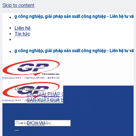
Skip to content
ông nghiệp, giải pháp sản xuất công nghiệp - Liên hệ tư vấn & báo giá
0
Liên hệ
Tin tức
ông nghiệp, giải pháp sản xuất công nghiệp - Liên hệ tư vấn & báo giá
0
Danh mục
CÁC GIẢI PHÁP CÔNG NGHIỆP CHO DÂY CHUYỀN
SẢN XUẤT CỦA BẠN
Chính Sách Bảo Mật Thông Tin
Chính sách đại lý
Cửa hàng
DỊCH VỤ
Dịch vụ bảo trì – sửa chữa máy bơm ly tâm
công nghiệp