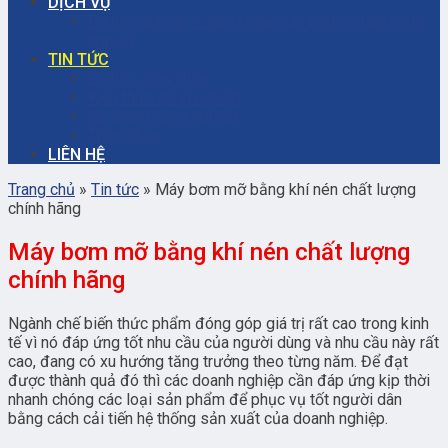
DỊCH VỤ
Dịch vụ bảo trì – sửa chữa máy bơm ly tâm công
nghiệp
TIN TỨC
Dịch vụ sửa chữa
Kiến thức công nghiệp
Hệ thống công nghiệp
Thông báo
LIÊN HỆ
Trang chủ
»
Tin tức
»
Máy bơm mỡ bằng khí nén chất lượng
chính hãng
Máy bơm mỡ bằng khí nén chất lượng
chính hãng
Ngành chế biến thức phẩm đóng góp giá trị rất cao trong kinh
tế vì nó đáp ứng tốt nhu cầu của người dùng và nhu cầu này rất
cao, đang có xu hướng tăng trưởng theo từng năm. Để đạt
được thành quả đó thì các doanh nghiệp cần đáp ứng kịp thời
nhanh chóng các loại sản phẩm để phục vụ tốt người dân
bằng cách cải tiến hệ thống sản xuất của doanh nghiệp.