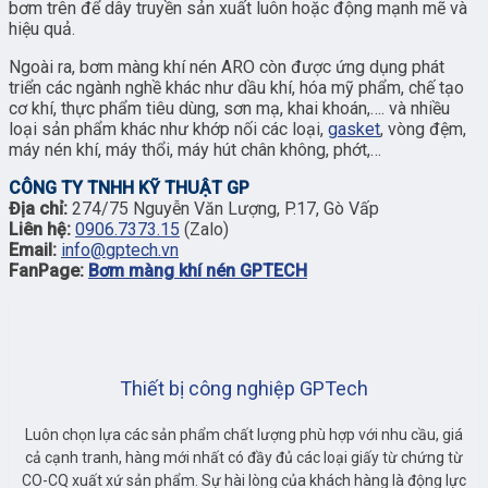
bơm trên để dây truyền sản xuất luôn hoặc động mạnh mẽ và
hiệu quả.
Ngoài ra, bơm màng khí nén ARO còn được ứng dụng phát
triển các ngành nghề khác như dầu khí, hóa mỹ phẩm, chế tạo
cơ khí, thực phẩm tiêu dùng, sơn mạ, khai khoán,…. và nhiều
loại sản phẩm khác như khớp nối các loại,
gasket
, vòng đệm,
máy nén khí, máy thổi, máy hút chân không, phớt,…
CÔNG TY TNHH KỸ THUẬT GP
Địa chỉ:
274/75 Nguyễn Văn Lượng, P.17, Gò Vấp
Liên hệ:
0906.7373.15
(Zalo)
Email:
info@gptech.vn
FanPage:
Bơm màng khí nén GPTECH
Thiết bị công nghiệp GPTech
Luôn chọn lựa các sản phẩm chất lượng phù hợp với nhu cầu, giá
cả cạnh tranh, hàng mới nhất có đầy đủ các loại giấy từ chứng từ
CO-CQ xuất xứ sản phẩm. Sự hài lòng của khách hàng là động lực