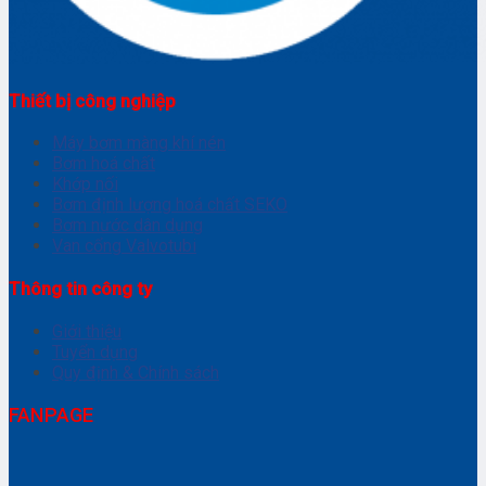
Thiết bị công nghiệp
Máy bơm màng khí nén
Bơm hoá chất
Khớp nối
Bơm định lượng hoá chất SEKO
Bơm nước dân dụng
Van cổng Valvotubi
Thông tin công ty
Giới thiệu
Tuyển dụng
Quy định & Chính sách
FANPAGE