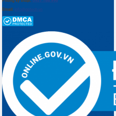
Phòng kỹ thuật:
0937.188.996
Email:
info@gptech.vn