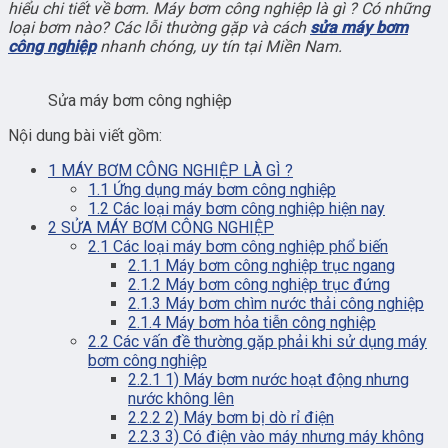
hiểu chi tiết về bơm. Máy bơm công nghiệp là gì ? Có những
loại bơm nào? Các lỗi thường gặp và cách
sửa máy bơm
công nghiệp
nhanh chóng, uy tín tại Miền Nam.
Sửa máy bơm công nghiệp
Nội dung bài viết gồm:
1
MÁY BƠM CÔNG NGHIỆP LÀ GÌ ?
1.1
Ứng dụng máy bơm công nghiệp
1.2
Các loại máy bơm công nghiệp hiện nay
2
SỬA MÁY BƠM CÔNG NGHIỆP
2.1
Các loại máy bơm công nghiệp phổ biến
2.1.1
Máy bơm công nghiệp trục ngang
2.1.2
Máy bơm công nghiệp trục đứng
2.1.3
Máy bơm chìm nước thải công nghiệp
2.1.4
Máy bơm hỏa tiễn công nghiệp
2.2
Các vấn đề thường gặp phải khi sử dụng máy
bơm công nghiệp
2.2.1
1) Máy bơm nước hoạt động nhưng
nước không lên
2.2.2
2) Máy bơm bị dò rỉ điện
2.2.3
3) Có điện vào máy nhưng máy không