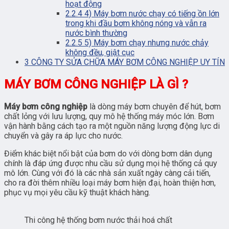
hoạt động
2.2.4
4) Máy bơm nước chạy có tiếng ồn lớn
trong khi đầu bơm không nóng và vẫn ra
nước bình thường
2.2.5
5) Máy bơm chạy nhưng nước chảy
không đều, giật cục
3
CÔNG TY SỬA CHỮA MÁY BƠM CÔNG NGHIỆP UY TÍN
MÁY BƠM CÔNG NGHIỆP LÀ GÌ ?
Máy bơm công nghiệp
là dòng máy bơm chuyên để hút, bơm
chất lỏng với lưu lượng, quy mô hệ thống máy móc lớn. Bơm
vận hành bằng cách tạo ra một nguồn năng lượng động lực di
chuyển và gây ra áp lực cho nước.
Điểm khác biệt nổi bật của bơm do với dòng bơm dân dụng
chính là đáp ứng được nhu cầu sử dụng mọi hệ thống cả quy
mô lớn. Cùng với đó là các nhà sản xuất ngày càng cải tiến,
cho ra đời thêm nhiều loại máy bơm hiện đại, hoàn thiện hơn,
phục vụ mọi yêu cầu kỹ thuật khách hàng.
Thi công hệ thống bơm nước thải hoá chất