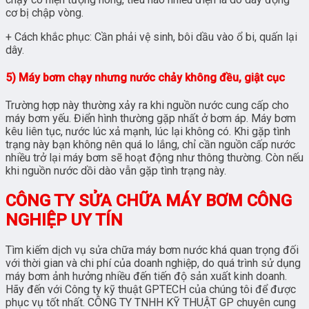
cơ bị chập vòng.
+ Cách khắc phục: Cần phải vệ sinh, bôi dầu vào ổ bi, quấn lại
dây.
5) Máy bơm chạy nhưng nước chảy không đều, giật cục
Trường hợp này thường xảy ra khi nguồn nước cung cấp cho
máy bơm yếu. Điển hình thường gặp nhất ở bơm áp. Máy bơm
kêu liên tục, nước lúc xả mạnh, lúc lại không có. Khi gặp tình
trạng này bạn không nên quá lo lắng, chỉ cần nguồn cấp nước
nhiều trở lại máy bơm sẽ hoạt động như thông thường. Còn nếu
khi nguồn nước dồi dào vẫn gặp tình trạng này.
CÔNG TY SỬA CHỮA MÁY BƠM CÔNG
NGHIỆP UY TÍN
Tìm kiếm dịch vụ sửa chữa máy bơm nước khá quan trọng đối
với thời gian và chi phí của doanh nghiệp, do quá trình sử dụng
máy bơm ảnh hưởng nhiều đến tiến độ sản xuất kinh doanh.
Hãy đến với Công ty kỹ thuật GPTECH của chúng tôi để được
phục vụ tốt nhất. CÔNG TY TNHH KỸ THUẬT GP chuyên cung