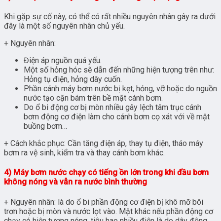
Khi gặp sự cố này, có thể có rất nhiều nguyên nhân gây ra dưới
đây là một số nguyên nhân chủ yếu.
+ Nguyên nhân:
Điện áp nguồn quá yếu.
Một số hỏng hóc sẽ dẫn đến những hiện tượng trên như:
Hỏng tụ điện, hỏng dây cuốn.
Phần cánh máy bơm nước bị kẹt, hỏng, vỡ hoặc do nguồn
nước tạo cặn bám trên bề mặt cánh bơm.
Do ổ bi động cơ bị mòn nhiều gây lệch tâm trục cánh
bơm động cơ điện làm cho cánh bơm cọ xát với về mặt
buồng bơm…
+ Cách khắc phục: Cần tăng điện áp, thay tụ điện, tháo máy
bơm ra vệ sinh, kiểm tra và thay cánh bơm khác.
4) Máy bơm nước chạy có tiếng ồn lớn trong khi đầu bơm
không nóng và vẫn ra nước bình thường
+ Nguyên nhân: là do ổ bi phần động cơ điện bị khô mỡ bôi
trơn hoặc bị mòn và nước lọt vào. Mặt khác nếu phần động cơ
chạy có hiện tượng nóng, tiêu hao nhiều điện là do dây động