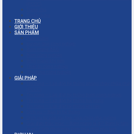
(PCCC)
Trang chủ
Tuyển dụng
TRANG CHỦ
GIỚI THIỆU
SẢN PHẨM
Bơm màng
Đường ống công nghiệp
Bơm màng ARO
Bơm công nghiệp
Bơm màng khí nén
Thiết bị công nghiệp
Phụ tùng công nghiệp
GIẢI PHÁP
Thi công – Lắp đặt hệ thống phòng cháy chữa cháy
(PCCC)
Thi công – Lắp đặt hệ thống bơm công nghiệp
Thi công – Lắp đặt hệ thống hơi nóng
Thi công – Lắp đặt hệ thống khí nén
Dịch vụ – Bảo trì hệ thống
Dịch vụ tư vấn cải tạo, sửa chữa nhà xưởng
Giải đáp thắc mắc – Bơm màng là gì? Bơm ly tâm
là gì? Cách chọn máy bơm hóa chất phù hợp