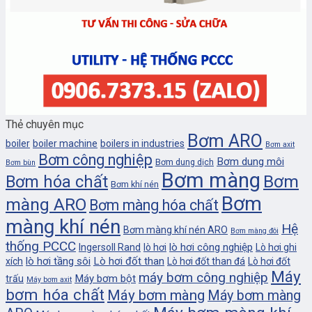
Thẻ chuyên mục
Bơm ARO
boiler
boiler machine
boilers in industries
Bơm axit
Bơm công nghiệp
Bơm dung môi
Bơm dung dịch
Bơm bùn
Bơm màng
Bơm
Bơm hóa chất
Bơm khí nén
Bơm
màng ARO
Bơm màng hóa chất
màng khí nén
Hệ
Bơm màng khí nén ARO
Bơm màng đôi
thống PCCC
lò hơi công nghiệp
Ingersoll Rand
lò hơi
Lò hơi ghi
lò hơi tầng sôi
Lò hơi đốt than
xích
Lò hơi đốt than đá
Lò hơi đốt
Máy
máy bơm công nghiệp
Máy bơm bột
trấu
Máy bơm axit
bơm hóa chất
Máy bơm màng
Máy bơm màng