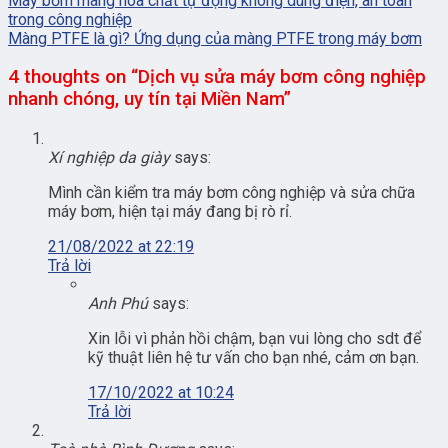
Máy bơm màng hóa chất tự động không dùng điện, an toàn
trong công nghiệp
Màng PTFE là gì? Ứng dụng của màng PTFE trong máy bơm
4 thoughts on “
Dịch vụ sửa máy bơm công nghiệp
nhanh chóng, uy tín tại Miền Nam
”
Xí nghiệp da giày
says:
Mình cần kiểm tra máy bơm công nghiệp và sửa chữa
máy bơm, hiện tại máy đang bị rò rỉ.
21/08/2022 at 22:19
Trả lời
Anh Phú
says:
Xin lỗi vì phản hồi chậm, bạn vui lòng cho sdt để
kỹ thuật liên hệ tư vấn cho bạn nhé, cảm ơn bạn.
17/10/2022 at 10:24
Trả lời