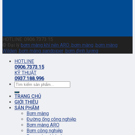
HOTLINE: 0906.7373.15
© Đại lý
bơm màng khí nén ARO
,
bơm màng
,
bơm màng
Wilden
,
bơm màng sandpiper
,
bơm định lượng
HOTLINE
0906.7373.15
KỸ THUẬT
0937.188.996
TRANG CHỦ
GIỚI THIỆU
SẢN PHẨM
Bơm màng
Đường ống công nghiệp
Bơm màng ARO
Bơm công nghiệp