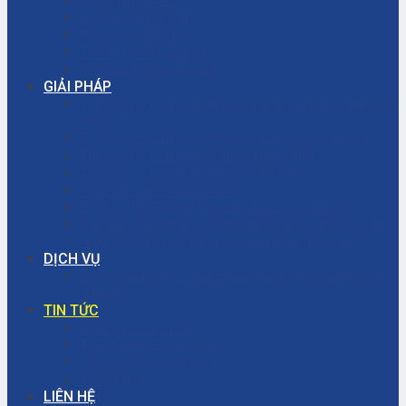
Bơm màng ARO
Bơm công nghiệp
Bơm màng khí nén
Thiết bị công nghiệp
Phụ tùng công nghiệp
GIẢI PHÁP
Thi công – Lắp đặt hệ thống phòng cháy chữa cháy
(PCCC)
Thi công – Lắp đặt hệ thống bơm công nghiệp
Thi công – Lắp đặt hệ thống hơi nóng
Thi công – Lắp đặt hệ thống khí nén
Dịch vụ – Bảo trì hệ thống
Dịch vụ tư vấn cải tạo, sửa chữa nhà xưởng
Giải đáp thắc mắc – Bơm màng là gì? Bơm ly tâm
là gì? Cách chọn máy bơm hóa chất phù hợp
DỊCH VỤ
Dịch vụ bảo trì – sửa chữa máy bơm ly tâm công
nghiệp
TIN TỨC
Dịch vụ sửa chữa
Kiến thức công nghiệp
Hệ thống công nghiệp
Thông báo
LIÊN HỆ