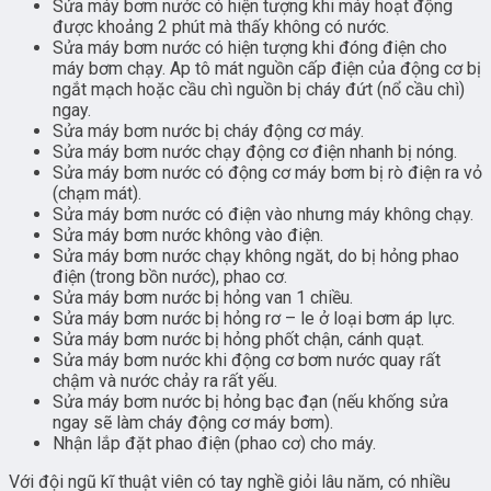
Sửa máy bơm nước có hiện tượng khi máy hoạt động
được khoảng 2 phút mà thấy không có nước.
Sửa máy bơm nước có hiện tượng khi đóng điện cho
máy bơm chạy. Ap tô mát nguồn cấp điện của động cơ bị
ngắt mạch hoặc cầu chì nguồn bị cháy đứt (nổ cầu chì)
ngay.
Sửa máy bơm nước bị cháy động cơ máy.
Sửa máy bơm nước chạy động cơ điện nhanh bị nóng.
Sửa máy bơm nước có động cơ máy bơm bị rò điện ra vỏ
(chạm mát).
Sửa máy bơm nước có điện vào nhưng máy không chạy.
Sửa máy bơm nước không vào điện.
Sửa máy bơm nước chạy không ngăt, do bị hỏng phao
điện (trong bồn nước), phao cơ.
Sửa máy bơm nước bị hỏng van 1 chiều.
Sửa máy bơm nước bị hỏng rơ – le ở loại bơm áp lực.
Sửa máy bơm nước bị hỏng phốt chận, cánh quạt.
Sửa máy bơm nước khi động cơ bơm nước quay rất
chậm và nước chảy ra rất yếu.
Sửa máy bơm nước bị hỏng bạc đạn (nếu khống sửa
ngay sẽ làm cháy động cơ máy bơm).
Nhận lắp đặt phao điện (phao cơ) cho máy.
Với đội ngũ kĩ thuật viên có tay nghề giỏi lâu năm, có nhiều