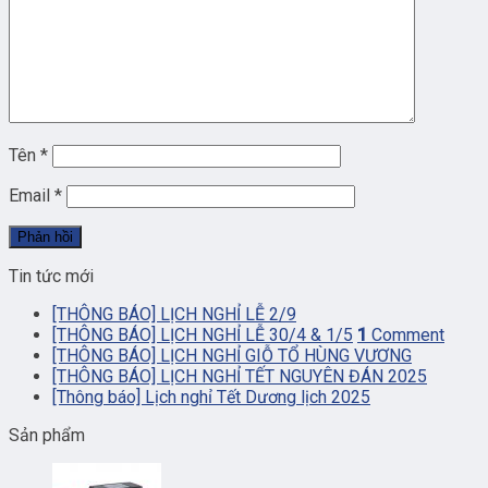
Tên
*
Email
*
Tin tức mới
[THÔNG BÁO] LỊCH NGHỈ LỄ 2/9
[THÔNG BÁO] LỊCH NGHỈ LỄ 30/4 & 1/5
1
Comment
[THÔNG BÁO] LỊCH NGHỈ GIỖ TỔ HÙNG VƯƠNG
[THÔNG BÁO] LỊCH NGHỈ TẾT NGUYÊN ĐÁN 2025
[Thông báo] Lịch nghỉ Tết Dương lịch 2025
Sản phẩm