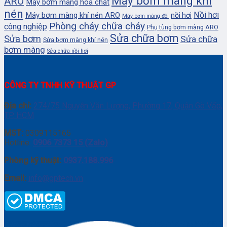
Máy bơm màng khí
ARO
Máy bơm màng hóa chất
nén
Nồi hơi
Máy bơm màng khí nén ARO
nồi hơi
Máy bơm màng đôi
Phòng cháy chữa cháy
công nghiệp
Phụ tùng bơm màng ARO
Sửa chữa bơm
Sửa bơm
Sửa chữa
Sửa bơm màng khí nén
bơm màng
Sửa chữa nồi hơi
CÔNG TY TNHH KỸ THUẬT GP
Địa chỉ:
274/75 Nguyễn Văn Lượng, Phường 17, Quận Gò Vấp,
TP. HCM
MST:
0309115165
Hotline:
0906 7373 15 (Zalo)
Phòng kỹ thuật:
0937.188.996
Email:
info@gptech.vn