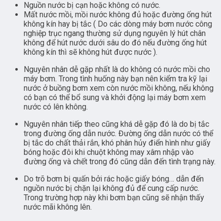
Nguồn nước bị cạn hoặc không có nước.
Mất nước mồi, mồi nước không đủ hoặc đường ống hút
không kín hay bị tắc ( Do các dòng máy bơm nước công
nghiệp trục ngang thường sử dụng nguyên lý hút chân
không để hút nước dưới sâu do đó nếu đường ống hút
không kín thì sẽ không hút được nước ).
Nguyên nhân dễ gặp nhất là do không có nước mồi cho
máy bơm. Trong tình huống này bạn nên kiểm tra kỹ lại
nước ở buồng bơm xem còn nước mồi không, nếu không
có bạn có thể bổ sung và khởi động lại máy bơm xem
nước có lên không.
Nguyên nhân tiếp theo cũng khá dễ gặp đó là do bị tắc
trong đường ống dẫn nước. Đường ống dẫn nước có thể
bị tắc do chất thải rắn, khó phân hủy điển hình như giấy
bóng hoặc đôi khi chuột không may xâm nhập vào
đường ống và chết trong đó cũng dẫn đến tình trạng này.
Do trõ bơm bị quấn bởi rác hoặc giấy bóng… dẫn đến
nguồn nước bị chặn lại không đủ để cung cấp nước.
Trong trường hợp này khi bơm bạn cũng sẽ nhận thấy
nước mãi không lên.