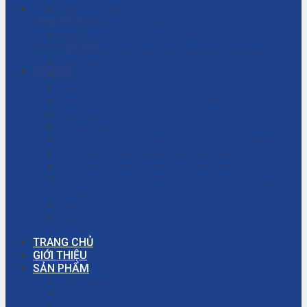
HOTLINE
Dịch vụ – Bảo trì hệ thống
0906.7373.15
Dịch vụ tư vấn cải tạo, sửa chữa nhà xưởng
KỸ THUẬT
Giải đáp thắc mắc – Bơm màng là gì? Bơm ly tâm
0937.188.996
là gì? Cách chọn máy bơm hóa chất phù hợp
Giỏ hàng
Gọi ngay
Giới thiệu
Liên hệ
NHÀ THẦU THI CÔNG CÁC DỰ ÁN CÔNG NGHIỆP
Tài khoản
Thanh toán
Thi công – Lắp đặt hệ thống bơm công nghiệp
Thi công – Lắp đặt hệ thống hơi nóng
Thi công – Lắp đặt hệ thống khí nén
Thi công – Lắp đặt hệ thống phòng cháy chữa cháy
(PCCC)
Trang chủ
Tuyển dụng
TRANG CHỦ
GIỚI THIỆU
SẢN PHẨM
Bơm màng
Đường ống công nghiệp