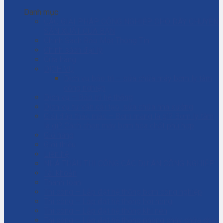
Danh mục
CÁC GIẢI PHÁP CÔNG NGHIỆP CHO DÂY CHUYỀN
SẢN XUẤT CỦA BẠN
Chính Sách Bảo Mật Thông Tin
Chính sách đại lý
Cửa hàng
DỊCH VỤ
Dịch vụ bảo trì – sửa chữa máy bơm ly tâm
công nghiệp
Dịch vụ – Bảo trì hệ thống
Dịch vụ tư vấn cải tạo, sửa chữa nhà xưởng
Giải đáp thắc mắc – Bơm màng là gì? Bơm ly tâm
là gì? Cách chọn máy bơm hóa chất phù hợp
Giỏ hàng
Giới thiệu
Liên hệ
NHÀ THẦU THI CÔNG CÁC DỰ ÁN CÔNG NGHIỆP
Tài khoản
Thanh toán
Thi công – Lắp đặt hệ thống bơm công nghiệp
Thi công – Lắp đặt hệ thống hơi nóng
Thi công – Lắp đặt hệ thống khí nén
Thi công – Lắp đặt hệ thống phòng cháy chữa cháy