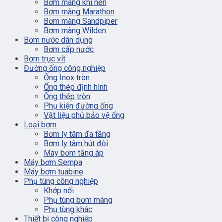
Bơm màng khí nén
Bơm màng Marathon
Bơm màng Sandpiper
Bơm màng Wilden
Bơm nước dân dụng
Bơm cấp nước
Bơm trục vít
Đường ống công nghiệp
Ống Inox tròn
Ống thép định hình
Ống thép tròn
Phụ kiện đường ống
Vật liệu phủ bảo vệ ống
Loại bơm
Bơm ly tâm đa tầng
Bơm ly tâm hút đôi
Máy bơm tăng áp
Máy bơm Sempa
Máy bơm tuabine
Phụ tùng công nghiệp
Khớp nối
Phụ tùng bơm màng
Phụ tùng khác
Thiết bị công nghiệp