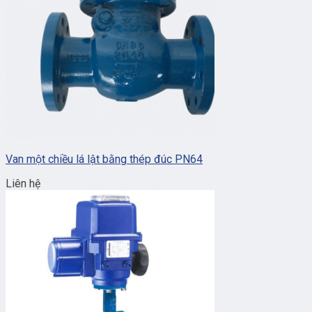
Van một chiều lá lật bằng thép đúc PN64
Liên hệ