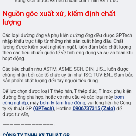
Bảng kích thước và tiêu chuẩn của T hàn và T đúc
Nguồn gôc xuất xứ, kiểm định chất
lượng
Các loại đường ống và phụ kiện đường ống đều được GPTech
nhập khẩu trực tiếp từ những nhà sản xuất hàng đầu. Chất
lượng được kiểm soát nghiêm ngặt, luôn đảm bảo chất lượng
theo các tiêu chuẩn quốc tế về tính ứng dụng và sự an toàn khi
hoạt động.
Các tiêu chuẩn như ASTM, ASME, SCH, DIN, JIS… luôn được
chứng nhận bởi các tổ chức uy tín như: ISO, TUV, EN… Đảm bảo
sản phẩm chất lượng đến tay người tiêu dùng.
Để lực chọn được loại T thép hàn, T thép đúc, T Inox, phụ kiện
đường ống phù hợp, hoặc có nhu cầu về các loại máy
bơm
công nghiệp
, máy
bơm ly tâm trục đứng
, vui lòng liên hệ Công
ty kỹ thuật GP
(GPTech)
, Hotline
0906737315 (Zalo)
để
được tư vấn,
——————————————-
CÔNG TY TNHH KỸ THUẬT GP