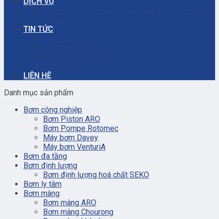
DỊCH VỤ
Dịch vụ bảo trì – sửa chữa máy bơm ly tâm công
nghiệp
TIN TỨC
Dịch vụ sửa chữa
Kiến thức công nghiệp
Hệ thống công nghiệp
Thông báo
LIÊN HỆ
Danh mục sản phẩm
Bơm công nghiệp
Bơm Piston ARO
Bơm Pompe Rotomec
Máy bơm Davey
Máy bơm VenturiA
Bơm đa tầng
Bơm định lượng
Bơm định lượng hoá chất SEKO
Bơm ly tâm
Bơm màng
Bơm màng ARO
Bơm màng Chourong