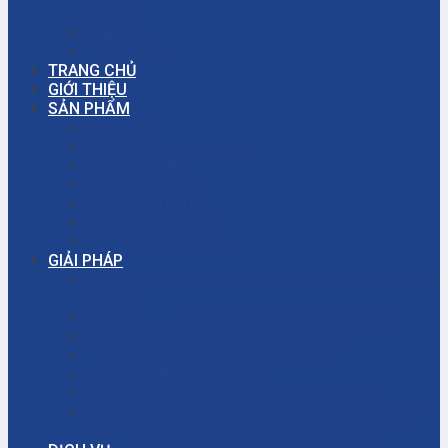
(PCCC)
Trang chủ
Tuyển dụng
TRANG CHỦ
GIỚI THIỆU
SẢN PHẨM
Bơm màng
Đường ống công nghiệp
Bơm màng ARO
Bơm công nghiệp
Bơm màng khí nén
Thiết bị công nghiệp
Phụ tùng công nghiệp
GIẢI PHÁP
Thi công – Lắp đặt hệ thống phòng cháy chữa cháy
(PCCC)
Thi công – Lắp đặt hệ thống bơm công nghiệp
Thi công – Lắp đặt hệ thống hơi nóng
Thi công – Lắp đặt hệ thống khí nén
Dịch vụ – Bảo trì hệ thống
Dịch vụ tư vấn cải tạo, sửa chữa nhà xưởng
Giải đáp thắc mắc – Bơm màng là gì? Bơm ly tâm
là gì? Cách chọn máy bơm hóa chất phù hợp