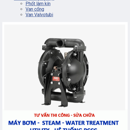
Phốt làm kín
Van cổng
Van Valvotubi