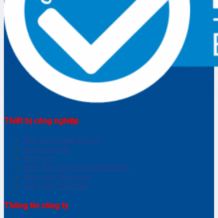
Thiết bị công nghiệp
Máy bơm màng khí nén
Bơm hoá chất
Khớp nối
Bơm định lượng hoá chất SEKO
Bơm nước dân dụng
Van cổng Valvotubi
Thông tin công ty