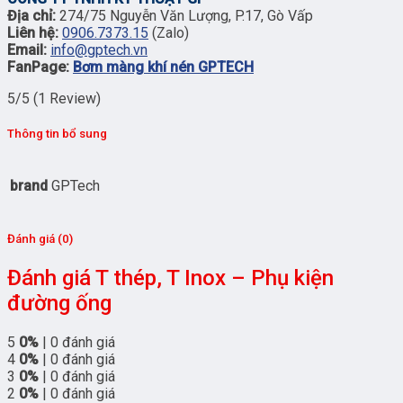
Địa chỉ:
274/75 Nguyễn Văn Lượng, P.17, Gò Vấp
Liên hệ:
0906.7373.15
(Zalo)
Email:
info@gptech.vn
FanPage:
Bơm màng khí nén GPTECH
5/5
(1 Review)
Thông tin bổ sung
brand
GPTech
Đánh giá (0)
Đánh giá T thép, T Inox – Phụ kiện
đường ống
5
0%
| 0 đánh giá
4
0%
| 0 đánh giá
3
0%
| 0 đánh giá
2
0%
| 0 đánh giá