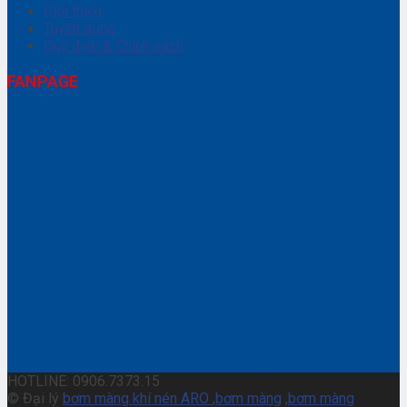
Giới thiệu
Tuyển dụng
Quy định & Chính sách
FANPAGE
HOTLINE: 0906.7373.15
© Đại lý
bơm màng khí nén ARO
,
bơm màng
,
bơm màng