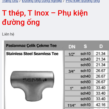
Trang chủ
/
Đường ống công nghiệp
/
Phụ kiện đường ống
T thép, T Inox – Phụ kiện
đường ống
Liên hệ