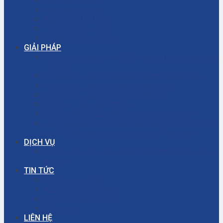
Bơm màng ARO
Bơm công nghiệp
Bơm màng khí nén
Thiết bị công nghiệp
Phụ tùng công nghiệp
GIẢI PHÁP
Thi công – Lắp đặt hệ thống phòng cháy chữa cháy
(PCCC)
Thi công – Lắp đặt hệ thống bơm công nghiệp
Thi công – Lắp đặt hệ thống hơi nóng
Thi công – Lắp đặt hệ thống khí nén
Dịch vụ – Bảo trì hệ thống
Dịch vụ tư vấn cải tạo, sửa chữa nhà xưởng
Giải đáp thắc mắc – Bơm màng là gì? Bơm ly tâm
là gì? Cách chọn máy bơm hóa chất phù hợp
DỊCH VỤ
Dịch vụ bảo trì – sửa chữa máy bơm ly tâm công
nghiệp
TIN TỨC
Dịch vụ sửa chữa
Kiến thức công nghiệp
Hệ thống công nghiệp
Thông báo
LIÊN HỆ