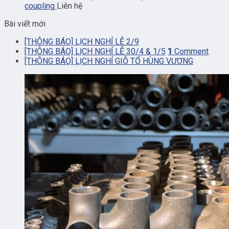
coupling
Liên hệ
Bài viết mới
[THÔNG BÁO] LỊCH NGHỈ LỄ 2/9
[THÔNG BÁO] LỊCH NGHỈ LỄ 30/4 & 1/5
1
Comment
[THÔNG BÁO] LỊCH NGHỈ GIỖ TỔ HÙNG VƯƠNG