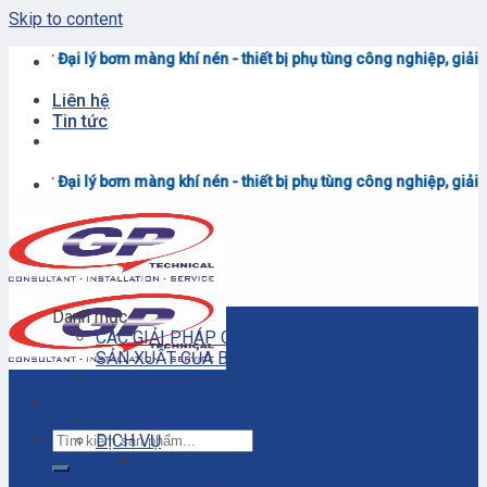
Skip to content
 màng khí nén - thiết bị phụ tùng công nghiệp, giải pháp sản xuất công
Liên hệ
Tin tức
 màng khí nén - thiết bị phụ tùng công nghiệp, giải pháp sản xuất công
Danh mục
CÁC GIẢI PHÁP CÔNG NGHIỆP CHO DÂY CHUYỀN
SẢN XUẤT CỦA BẠN
Chính Sách Bảo Mật Thông Tin
Chính sách đại lý
Cửa hàng
DỊCH VỤ
Dịch vụ bảo trì – sửa chữa máy bơm ly tâm
công nghiệp