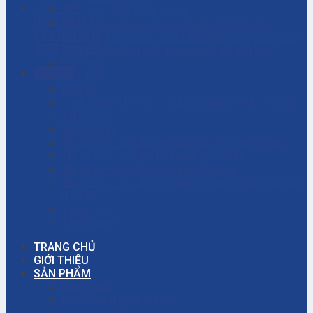
HOTLINE
Dịch vụ – Bảo trì hệ thống
0906.7373.15
Dịch vụ tư vấn cải tạo, sửa chữa nhà xưởng
KỸ THUẬT
Giải đáp thắc mắc – Bơm màng là gì? Bơm ly tâm
0937.188.996
là gì? Cách chọn máy bơm hóa chất phù hợp
Giỏ hàng
Gọi ngay
Giới thiệu
Liên hệ
NHÀ THẦU THI CÔNG CÁC DỰ ÁN CÔNG NGHIỆP
Tài khoản
Thanh toán
Thi công – Lắp đặt hệ thống bơm công nghiệp
Thi công – Lắp đặt hệ thống hơi nóng
Thi công – Lắp đặt hệ thống khí nén
Thi công – Lắp đặt hệ thống phòng cháy chữa cháy
(PCCC)
Trang chủ
Tuyển dụng
TRANG CHỦ
GIỚI THIỆU
SẢN PHẨM
Bơm màng
Đường ống công nghiệp