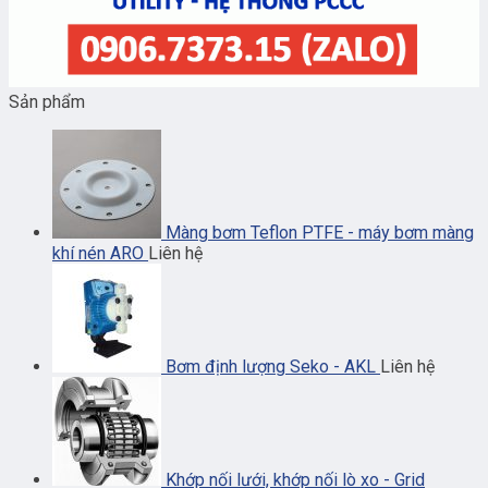
Sản phẩm
Màng bơm Teflon PTFE - máy bơm màng
khí nén ARO
Liên hệ
Bơm định lượng Seko - AKL
Liên hệ
Khớp nối lưới, khớp nối lò xo - Grid