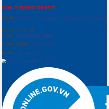
CÔNG TY TNHH KỸ THUẬT GP
Địa chỉ:
274/75 Nguyễn Văn Lượng, Phường 17, Quận Gò Vấp,
TP. HCM
MST:
0309115165
Hotline:
0906 7373 15 (Zalo)
Phòng kỹ thuật:
0937.188.996
Email:
info@gptech.vn