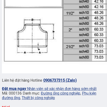
Liên hệ đặt hàng Hotline
0906737315 (Zalo)
Đặt mua ngay
Nhân viên sẽ xác nhận đơn hàng sớm nhất
Mã:
000136
Danh mục:
Đường ống công nghiệp
,
Phụ kiện
đường ống
,
Thiết bị công nghiệp