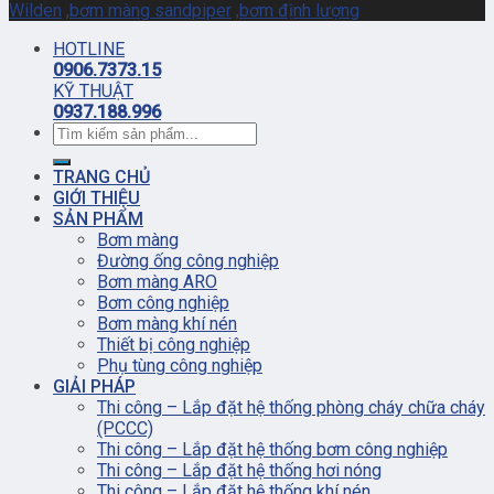
Wilden
,
bơm màng sandpiper
,
bơm định lượng
HOTLINE
0906.7373.15
KỸ THUẬT
0937.188.996
TRANG CHỦ
GIỚI THIỆU
SẢN PHẨM
Bơm màng
Đường ống công nghiệp
Bơm màng ARO
Bơm công nghiệp
Bơm màng khí nén
Thiết bị công nghiệp
Phụ tùng công nghiệp
GIẢI PHÁP
Thi công – Lắp đặt hệ thống phòng cháy chữa cháy
(PCCC)
Thi công – Lắp đặt hệ thống bơm công nghiệp
Thi công – Lắp đặt hệ thống hơi nóng
Thi công – Lắp đặt hệ thống khí nén