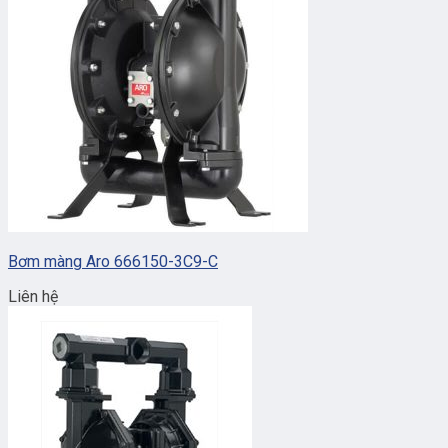
Bơm màng Aro 666150-3C9-C
Liên hệ