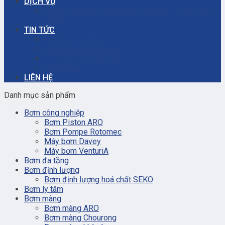
DỊCH VỤ
Dịch vụ bảo trì – sửa chữa máy bơm ly tâm công
nghiệp
TIN TỨC
Dịch vụ sửa chữa
Kiến thức công nghiệp
Hệ thống công nghiệp
Thông báo
LIÊN HỆ
Danh mục sản phẩm
Bơm công nghiệp
Bơm Piston ARO
Bơm Pompe Rotomec
Máy bơm Davey
Máy bơm VenturiA
Bơm đa tầng
Bơm định lượng
Bơm định lượng hoá chất SEKO
Bơm ly tâm
Bơm màng
Bơm màng ARO
Bơm màng Chourong