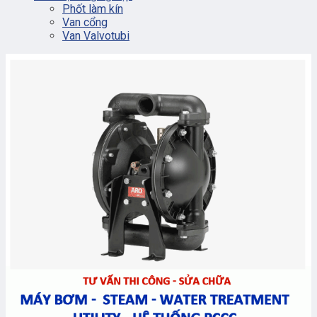
Phốt làm kín
Van cổng
Van Valvotubi