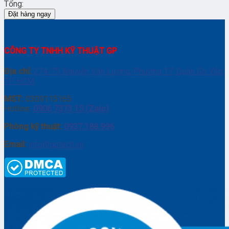
Tổng:
Đặt hàng ngay
CÔNG TY TNHH KỸ THUẬT GP
Địa chỉ:
274/75 Nguyễn Văn Lượng, Phường 17, Quận Gò Vấp,
TP. HCM
MST:
0309115165
Hotline:
0906 7373 15 (Zalo)
Phòng kỹ thuật:
0937.188.996
Email:
info@gptech.vn