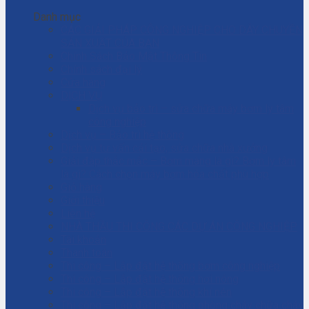
Danh mục
CÁC GIẢI PHÁP CÔNG NGHIỆP CHO DÂY CHUYỀN
SẢN XUẤT CỦA BẠN
Chính Sách Bảo Mật Thông Tin
Chính sách đại lý
Cửa hàng
DỊCH VỤ
Dịch vụ bảo trì – sửa chữa máy bơm ly tâm
công nghiệp
Dịch vụ – Bảo trì hệ thống
Dịch vụ tư vấn cải tạo, sửa chữa nhà xưởng
Giải đáp thắc mắc – Bơm màng là gì? Bơm ly tâm
là gì? Cách chọn máy bơm hóa chất phù hợp
Giỏ hàng
Giới thiệu
Liên hệ
NHÀ THẦU THI CÔNG CÁC DỰ ÁN CÔNG NGHIỆP
Tài khoản
Thanh toán
Thi công – Lắp đặt hệ thống bơm công nghiệp
Thi công – Lắp đặt hệ thống hơi nóng
Thi công – Lắp đặt hệ thống khí nén
Thi công – Lắp đặt hệ thống phòng cháy chữa cháy