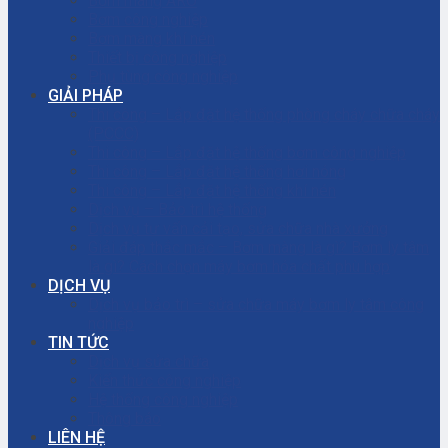
Bơm màng ARO
Bơm công nghiệp
Bơm màng khí nén
Thiết bị công nghiệp
Phụ tùng công nghiệp
GIẢI PHÁP
Thi công – Lắp đặt hệ thống phòng cháy chữa cháy
(PCCC)
Thi công – Lắp đặt hệ thống bơm công nghiệp
Thi công – Lắp đặt hệ thống hơi nóng
Thi công – Lắp đặt hệ thống khí nén
Dịch vụ – Bảo trì hệ thống
Dịch vụ tư vấn cải tạo, sửa chữa nhà xưởng
Giải đáp thắc mắc – Bơm màng là gì? Bơm ly tâm
là gì? Cách chọn máy bơm hóa chất phù hợp
DỊCH VỤ
Dịch vụ bảo trì – sửa chữa máy bơm ly tâm công
nghiệp
TIN TỨC
Dịch vụ sửa chữa
Kiến thức công nghiệp
Hệ thống công nghiệp
Thông báo
LIÊN HỆ