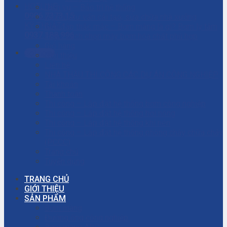
HOTLINE
Dịch vụ – Bảo trì hệ thống
0906.7373.15
Dịch vụ tư vấn cải tạo, sửa chữa nhà xưởng
KỸ THUẬT
Giải đáp thắc mắc – Bơm màng là gì? Bơm ly tâm
0937.188.996
là gì? Cách chọn máy bơm hóa chất phù hợp
Giỏ hàng
Gọi ngay
Giới thiệu
Liên hệ
NHÀ THẦU THI CÔNG CÁC DỰ ÁN CÔNG NGHIỆP
Tài khoản
Thanh toán
Thi công – Lắp đặt hệ thống bơm công nghiệp
Thi công – Lắp đặt hệ thống hơi nóng
Thi công – Lắp đặt hệ thống khí nén
Thi công – Lắp đặt hệ thống phòng cháy chữa cháy
(PCCC)
Trang chủ
Tuyển dụng
TRANG CHỦ
GIỚI THIỆU
SẢN PHẨM
Bơm màng
Đường ống công nghiệp