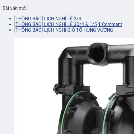
Bài viết mới
[THÔNG BÁO] LỊCH NGHỈ LỄ 2/9
[THÔNG BÁO] LỊCH NGHỈ LỄ 30/4 & 1/5
1
Comment
[THÔNG BÁO] LỊCH NGHỈ GIỖ TỔ HÙNG VƯƠNG