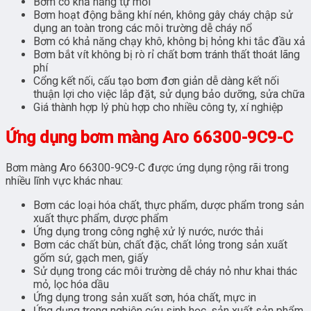
Bơm có khả năng tự mồi
Bơm hoạt động bằng khí nén, không gây cháy chập sử
dụng an toàn trong các môi trường dễ cháy nổ
Bơm có khả năng chạy khô, không bị hỏng khi tắc đầu xả
Bơm bắt vít không bị rò rỉ chất bơm tránh thất thoát lãng
phí
Cổng kết nối, cấu tạo bơm đơn giản dễ dàng kết nối
thuận lợi cho việc lắp đặt, sử dụng bảo dưỡng, sửa chữa
Giá thành hợp lý phù hợp cho nhiều công ty, xí nghiệp
Ứng dụng bơm màng Aro 66300-9C9-C
Bơm màng Aro 66300-9C9-C được ứng dụng rộng rãi trong
nhiều lĩnh vực khác nhau:
Bơm các loại hóa chất, thực phẩm, dược phẩm trong sản
xuất thực phẩm, dược phẩm
Ứng dụng trong công nghệ xử lý nước, nước thải
Bơm các chất bùn, chất đặc, chất lỏng trong sản xuất
gốm sứ, gạch men, giấy
Sử dụng trong các môi trường dễ cháy nỏ như khai thác
mỏ, lọc hóa dầu
Ứng dụng trong sản xuất sơn, hóa chất, mực in
Ứng dụng trong nghiên cứu sinh học, sản xuất sản phẩm,