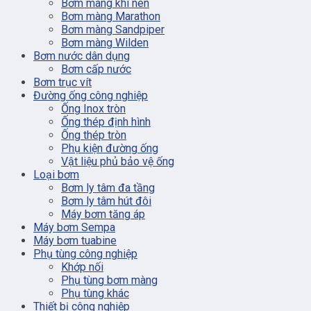
Bơm màng khí nén
Bơm màng Marathon
Bơm màng Sandpiper
Bơm màng Wilden
Bơm nước dân dụng
Bơm cấp nước
Bơm trục vít
Đường ống công nghiệp
Ống Inox tròn
Ống thép định hình
Ống thép tròn
Phụ kiện đường ống
Vật liệu phủ bảo vệ ống
Loại bơm
Bơm ly tâm đa tầng
Bơm ly tâm hút đôi
Máy bơm tăng áp
Máy bơm Sempa
Máy bơm tuabine
Phụ tùng công nghiệp
Khớp nối
Phụ tùng bơm màng
Phụ tùng khác
Thiết bị công nghiệp