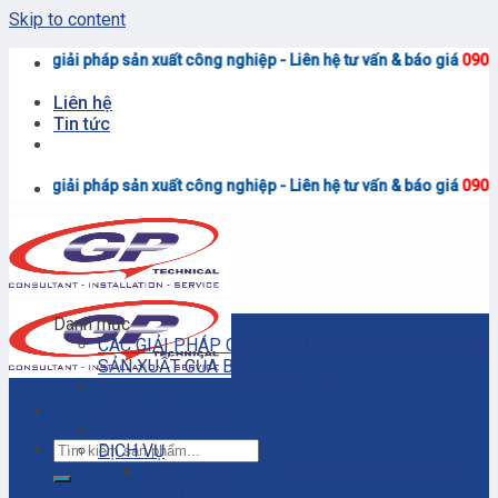
Skip to content
<<
t công nghiệp - Liên hệ tư vấn & báo giá
0906.7373.15
(Zalo)
Liên hệ
Tin tức
<<
t công nghiệp - Liên hệ tư vấn & báo giá
0906.7373.15
(Zalo)
Danh mục
CÁC GIẢI PHÁP CÔNG NGHIỆP CHO DÂY CHUYỀN
SẢN XUẤT CỦA BẠN
Chính Sách Bảo Mật Thông Tin
Chính sách đại lý
Cửa hàng
DỊCH VỤ
Dịch vụ bảo trì – sửa chữa máy bơm ly tâm
công nghiệp