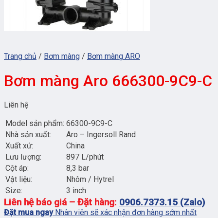
Trang chủ
/
Bơm màng
/
Bơm màng ARO
Bơm màng Aro 666300-9C9-C
Liên hệ
Model sản phẩm:
66300-9C9-C
Nhà sản xuất:
Aro – Ingersoll Rand
Xuất xứ:
China
Lưu lượng:
897 L/phút
Cột áp:
8,3 bar
Vật liệu:
Nhôm / Hytrel
Size:
3 inch
Liên hệ báo giá – Đặt hàng:
0906.7373.15 (Zalo)
Đặt mua ngay
Nhân viên sẽ xác nhận đơn hàng sớm nhất