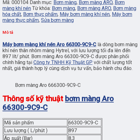
Mã:
000104
Danh mục:
Bơm màng
,
Bơm màng ARO
,
Bơm
màng khí nén
Từ khóa:
Bơm màng
,
Bơm màng ARO
,
Bơm màng
hóa chất
,
Bơm thực phẩm
,
Máy bơm màng khí nén
,
Máy bơm
màng thực phẩm
,
Sửa bơm màng
Mô tả
Máy bơm màng khí nén Aro 66300-9C9-C
là dòng bơm màng
khí nén thân nhôm màng Hytrel, với lưu lượng tối đa lên đến
897 lít/ phút. Bơm màng Aro 66300-9C9-C được phân phối
chính hãng tại
Công ty TNHH Kỹ Thuật GP
với chất lượng tốt
nhất, giá thành hợp lý cùng dịch vụ tư vấn, bảo hành chu đáo.
Bơm màng Aro 666300-9C9-C
Thông số kỹ thuật
bơm màng Aro
66300-9C9-C
Mã sản phẩm
66300-9C9-C
Lưu lượng ( L/phút )
897
Áp suất (Bar)
8,3