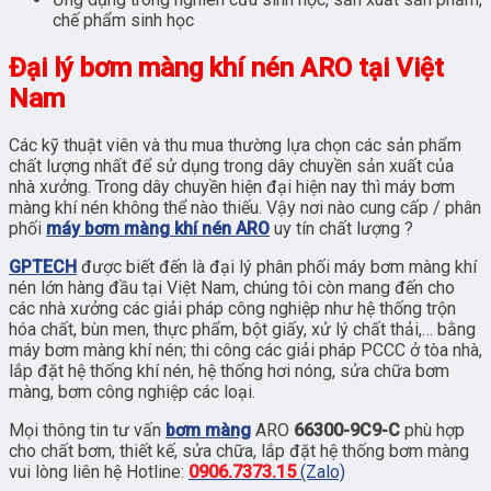
chế phẩm sinh học
Đại lý bơm màng khí nén ARO tại Việt
Nam
Các kỹ thuật viên và thu mua thường lựa chọn các sản phẩm
chất lượng nhất để sử dụng trong dây chuyền sản xuất của
nhà xưởng. Trong dây chuyền hiện đại hiện nay thì máy bơm
màng khí nén không thể nào thiếu. Vậy nơi nào cung cấp / phân
phối
máy bơm màng khí nén ARO
uy tín chất lượng ?
GPTECH
được biết đến là đại lý phân phối máy bơm màng khí
nén lớn hàng đầu tại Việt Nam, chúng tôi còn mang đến cho
các nhà xưởng các giải pháp công nghiệp như hệ thống trộn
hóa chất, bùn men, thực phẩm, bột giấy, xử lý chất thải,… bằng
máy bơm màng khí nén; thi công các giải pháp PCCC ở tòa nhà,
lắp đặt hệ thống khí nén, hệ thống hơi nóng, sửa chữa bơm
màng, bơm công nghiệp các loại.
Mọi thông tin tư vấn
bơm màng
ARO
66300-9C9-C
phù hợp
cho chất bơm, thiết kế, sửa chữa, lắp đặt hệ thống bơm màng
vui lòng liên hệ Hotline:
0906.7373.15
(Zalo)