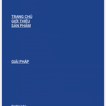
(PCCC)
Trang chủ
Tuyển dụng
TRANG CHỦ
GIỚI THIỆU
SẢN PHẨM
Bơm màng
Đường ống công nghiệp
Bơm màng ARO
Bơm công nghiệp
Bơm màng khí nén
Thiết bị công nghiệp
Phụ tùng công nghiệp
GIẢI PHÁP
Thi công – Lắp đặt hệ thống phòng cháy chữa cháy
(PCCC)
Thi công – Lắp đặt hệ thống bơm công nghiệp
Thi công – Lắp đặt hệ thống hơi nóng
Thi công – Lắp đặt hệ thống khí nén
Dịch vụ – Bảo trì hệ thống
Dịch vụ tư vấn cải tạo, sửa chữa nhà xưởng
Giải đáp thắc mắc – Bơm màng là gì? Bơm ly tâm
là gì? Cách chọn máy bơm hóa chất phù hợp