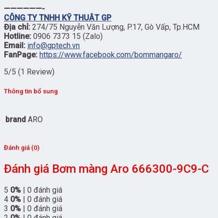
——————-
CÔNG TY TNHH KỸ THUẬT GP
Địa chỉ:
274/75 Nguyễn Văn Lượng, P.17, Gò Vấp, Tp.HCM
Hotline:
0906 7373 15 (Zalo)
Email:
info@gptech.vn
FanPage:
https://www.facebook.com/bommangaro/
5/5
(1 Review)
Thông tin bổ sung
brand
ARO
Đánh giá (0)
Đánh giá Bơm màng Aro 666300-9C9-C
5
0%
| 0 đánh giá
4
0%
| 0 đánh giá
3
0%
| 0 đánh giá
2
0%
| 0 đánh giá