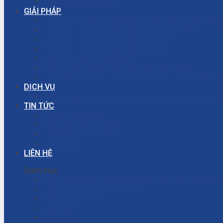
Phụ tùng công nghiệp
GIẢI PHÁP
Thi công – Lắp đặt hệ thống phòng cháy chữa cháy
Thi công – Lắp đặt hệ thống bơm công nghiệp
Thi công – Lắp đặt hệ thống hơi nóng
Thi công – Lắp đặt hệ thống khí nén
Dịch vụ – Bảo trì hệ thống
Dịch vụ tư vấn cải tạo, sửa chữa nhà xưởng
Giải đáp thắc mắc – Bơm màng là gì? Bơm ly tâm l
DỊCH VỤ
Dịch vụ bảo trì – sửa chữa máy bơm ly tâm công ng
TIN TỨC
Dịch vụ sửa chữa
Kiến thức công nghiệp
Hệ thống công nghiệp
Thông báo
LIÊN HỆ
Danh mục
CÁC GIẢI PHÁP CÔNG NGHIỆP CHO DÂY CHUYỀN 
Chính Sách Bảo Mật Thông Tin
Chính sách đại lý
Cửa hàng
DỊCH VỤ