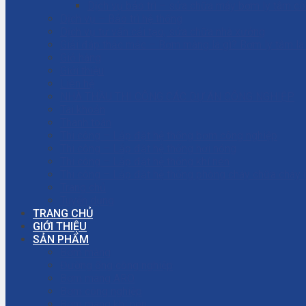
Dịch vụ bảo trì – sửa chữa máy bơm ly tâm c
Dịch vụ – Bảo trì hệ thống
Dịch vụ tư vấn cải tạo, sửa chữa nhà xưởng
Giải đáp thắc mắc – Bơm màng là gì? Bơm ly tâm l
Giỏ hàng
Giới thiệu
Liên hệ
NHÀ THẦU THI CÔNG CÁC DỰ ÁN CÔNG NGHIỆP
Tài khoản
Thanh toán
Thi công – Lắp đặt hệ thống bơm công nghiệp
Thi công – Lắp đặt hệ thống hơi nóng
Thi công – Lắp đặt hệ thống khí nén
Thi công – Lắp đặt hệ thống phòng cháy chữa cháy
Trang chủ
Tuyển dụng
TRANG CHỦ
GIỚI THIỆU
SẢN PHẨM
Bơm màng
Đường ống công nghiệp
Bơm màng ARO
Bơm công nghiệp
Bơm màng khí nén