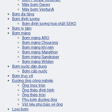
Máy bơm Davey
Máy bơm VenturiA
Bơm đa tầng
Bơm định lượng
Bơm định lượng hoá chất SEKO
Bơm ly tâm
Bơm màng
Bơm màng ARO
Bơm màng Chourong
Bơm màng khí nén
Bơm màng Marathon
Bơm màng Sandpiper
Bơm màng Wilden
Bơm nước dân dụng
Bơm cấp nước
Bơm trục vít
Đường ống công nghiệp
Ống Inox tròn
Ống thép định hình
Ống thép tròn
Phụ kiện đường ống
Vật liệu phủ bảo vệ ống
Loại bơm