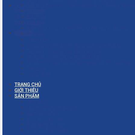
Giải đáp thắc mắc – Bơm màng là gì? Bơm ly tâm l
HOTLINE
Giỏ hàng
0906.7373.15
Giới thiệu
KỸ THUẬT
Liên hệ
0937.188.996
NHÀ THẦU THI CÔNG CÁC DỰ ÁN CÔNG NGHIỆP
Gọi ngay
Tài khoản
Thanh toán
Thi công – Lắp đặt hệ thống bơm công nghiệp
Thi công – Lắp đặt hệ thống hơi nóng
Thi công – Lắp đặt hệ thống khí nén
Thi công – Lắp đặt hệ thống phòng cháy chữa cháy
Trang chủ
Tuyển dụng
TRANG CHỦ
GIỚI THIỆU
SẢN PHẨM
Bơm màng
Đường ống công nghiệp
Bơm màng ARO
Bơm công nghiệp
Bơm màng khí nén
Thiết bị công nghiệp