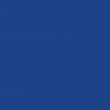
 (PCCC)
à gì? Cách chọn máy bơm hóa chất phù hợp
hiệp
SẢN XUẤT CỦA BẠN