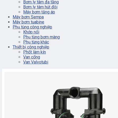
Bơm ly tâm đa tầng
Bơm ly tâm hút đôi
Máy bơm tăng áp
Máy bơm Sempa
Máy bơm tuabine
Phụ tùng công nghiệp
Khớp nối
Phụ tùng bơm màng
Phụ tùng khác
Thiết bị công nghiệp
Phốt làm kín
Van cổng
Van Valvotubi