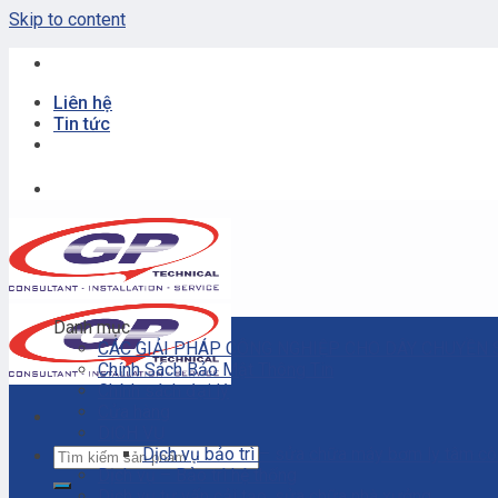
Skip to content
Liên hệ
Tin tức
Danh mục
CÁC GIẢI PHÁP CÔNG NGHIỆP CHO DÂY CHUYỀN 
Chính Sách Bảo Mật Thông Tin
Chính sách đại lý
Cửa hàng
DỊCH VỤ
Dịch vụ bảo trì – sửa chữa máy bơm ly tâm c
Dịch vụ – Bảo trì hệ thống
Dịch vụ tư vấn cải tạo, sửa chữa nhà xưởng