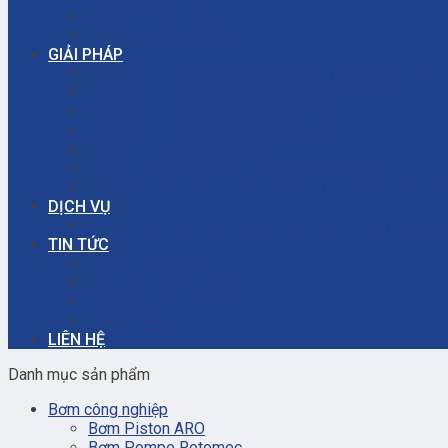
Thiết bị công nghiệp
Phụ tùng công nghiệp
GIẢI PHÁP
Thi công – Lắp đặt hệ thống phòng cháy chữa cháy
Thi công – Lắp đặt hệ thống bơm công nghiệp
Thi công – Lắp đặt hệ thống hơi nóng
Thi công – Lắp đặt hệ thống khí nén
Dịch vụ – Bảo trì hệ thống
Dịch vụ tư vấn cải tạo, sửa chữa nhà xưởng
Giải đáp thắc mắc – Bơm màng là gì? Bơm ly tâm l
DỊCH VỤ
Dịch vụ bảo trì – sửa chữa máy bơm ly tâm công ng
TIN TỨC
Dịch vụ sửa chữa
Kiến thức công nghiệp
Hệ thống công nghiệp
Thông báo
LIÊN HỆ
Danh mục sản phẩm
Bơm công nghiệp
Bơm Piston ARO
Bơm Pompe Rotomec