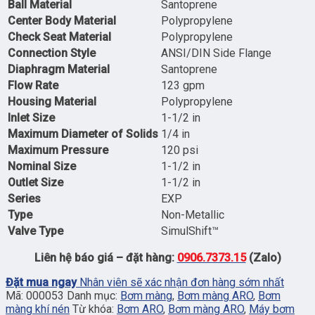
Ball Material
Santoprene
Center Body Material
Polypropylene
Check Seat Material
Polypropylene
Connection Style
ANSI/DIN Side Flange
Diaphragm Material
Santoprene
Flow Rate
123 gpm
Housing Material
Polypropylene
Inlet Size
1-1/2 in
Maximum Diameter of Solids
1/4 in
Maximum Pressure
120 psi
Nominal Size
1-1/2 in
Outlet Size
1-1/2 in
Series
EXP
Type
Non-Metallic
Valve Type
SimulShift™
Liên hệ báo giá – đặt hàng:
0906.7373.15
(Zalo)
Đặt mua ngay
Nhân viên sẽ xác nhận đơn hàng sớm nhất
Mã:
000053
Danh mục:
Bơm màng
,
Bơm màng ARO
,
Bơm
màng khí nén
Từ khóa:
Bơm ARO
,
Bơm màng ARO
,
Máy bơm