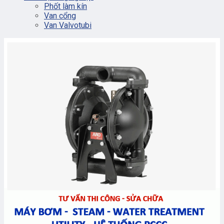
Phốt làm kín
Van cổng
Van Valvotubi