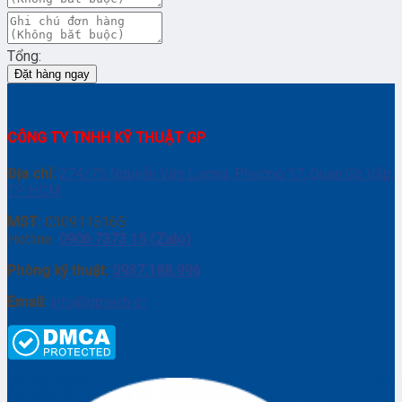
Tổng:
Đặt hàng ngay
CÔNG TY TNHH KỸ THUẬT GP
Địa chỉ:
274/75 Nguyễn Văn Lượng, Phường 17, Quận Gò Vấp,
TP. HCM
MST:
0309115165
Hotline:
0906 7373 15 (Zalo)
Phòng kỹ thuật:
0937.188.996
Email:
info@gptech.vn