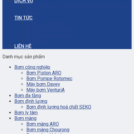
DỊCH VỤ
Dịch vụ bảo trì – sửa chữa máy bơm ly tâm công
nghiệp
TIN TỨC
Dịch vụ sửa chữa
Kiến thức công nghiệp
Hệ thống công nghiệp
Thông báo
LIÊN HỆ
Danh mục sản phẩm
Bơm công nghiệp
Bơm Piston ARO
Bơm Pompe Rotomec
Máy bơm Davey
Máy bơm VenturiA
Bơm đa tầng
Bơm định lượng
Bơm định lượng hoá chất SEKO
Bơm ly tâm
Bơm màng
Bơm màng ARO
Bơm màng Chourong