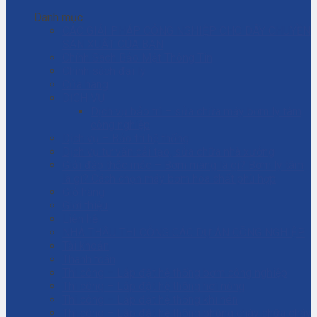
Danh mục
CÁC GIẢI PHÁP CÔNG NGHIỆP CHO DÂY CHUYỀN
SẢN XUẤT CỦA BẠN
Chính Sách Bảo Mật Thông Tin
Chính sách đại lý
Cửa hàng
DỊCH VỤ
Dịch vụ bảo trì – sửa chữa máy bơm ly tâm
công nghiệp
Dịch vụ – Bảo trì hệ thống
Dịch vụ tư vấn cải tạo, sửa chữa nhà xưởng
Giải đáp thắc mắc – Bơm màng là gì? Bơm ly tâm
là gì? Cách chọn máy bơm hóa chất phù hợp
Giỏ hàng
Giới thiệu
Liên hệ
NHÀ THẦU THI CÔNG CÁC DỰ ÁN CÔNG NGHIỆP
Tài khoản
Thanh toán
Thi công – Lắp đặt hệ thống bơm công nghiệp
Thi công – Lắp đặt hệ thống hơi nóng
Thi công – Lắp đặt hệ thống khí nén
Thi công – Lắp đặt hệ thống phòng cháy chữa cháy