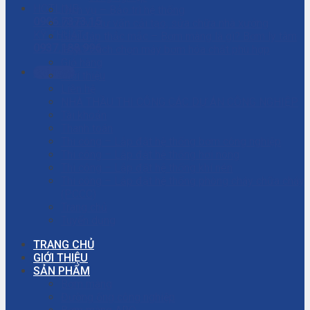
HOTLINE
Dịch vụ – Bảo trì hệ thống
0906.7373.15
Dịch vụ tư vấn cải tạo, sửa chữa nhà xưởng
KỸ THUẬT
Giải đáp thắc mắc – Bơm màng là gì? Bơm ly tâm
0937.188.996
là gì? Cách chọn máy bơm hóa chất phù hợp
Giỏ hàng
Gọi ngay
Giới thiệu
Liên hệ
NHÀ THẦU THI CÔNG CÁC DỰ ÁN CÔNG NGHIỆP
Tài khoản
Thanh toán
Thi công – Lắp đặt hệ thống bơm công nghiệp
Thi công – Lắp đặt hệ thống hơi nóng
Thi công – Lắp đặt hệ thống khí nén
Thi công – Lắp đặt hệ thống phòng cháy chữa cháy
(PCCC)
Trang chủ
Tuyển dụng
TRANG CHỦ
GIỚI THIỆU
SẢN PHẨM
Bơm màng
Đường ống công nghiệp