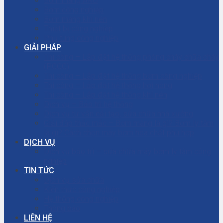
Bơm màng ARO
Bơm công nghiệp
Bơm màng khí nén
Thiết bị công nghiệp
Phụ tùng công nghiệp
GIẢI PHÁP
Thi công – Lắp đặt hệ thống phòng cháy chữa cháy
(PCCC)
Thi công – Lắp đặt hệ thống bơm công nghiệp
Thi công – Lắp đặt hệ thống hơi nóng
Thi công – Lắp đặt hệ thống khí nén
Dịch vụ – Bảo trì hệ thống
Dịch vụ tư vấn cải tạo, sửa chữa nhà xưởng
Giải đáp thắc mắc – Bơm màng là gì? Bơm ly tâm
là gì? Cách chọn máy bơm hóa chất phù hợp
DỊCH VỤ
Dịch vụ bảo trì – sửa chữa máy bơm ly tâm công
nghiệp
TIN TỨC
Dịch vụ sửa chữa
Kiến thức công nghiệp
Hệ thống công nghiệp
Thông báo
LIÊN HỆ