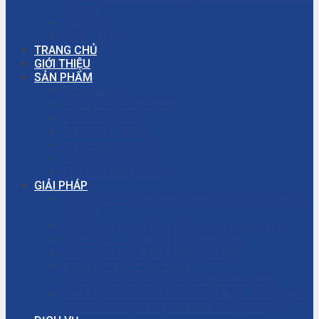
(PCCC)
Trang chủ
Tuyển dụng
TRANG CHỦ
GIỚI THIỆU
SẢN PHẨM
Bơm màng
Đường ống công nghiệp
Bơm màng ARO
Bơm công nghiệp
Bơm màng khí nén
Thiết bị công nghiệp
Phụ tùng công nghiệp
GIẢI PHÁP
Thi công – Lắp đặt hệ thống phòng cháy chữa cháy
(PCCC)
Thi công – Lắp đặt hệ thống bơm công nghiệp
Thi công – Lắp đặt hệ thống hơi nóng
Thi công – Lắp đặt hệ thống khí nén
Dịch vụ – Bảo trì hệ thống
Dịch vụ tư vấn cải tạo, sửa chữa nhà xưởng
Giải đáp thắc mắc – Bơm màng là gì? Bơm ly tâm
là gì? Cách chọn máy bơm hóa chất phù hợp