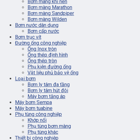
Bơm màng khí nén
Bơm màng Marathon
Bơm màng Sandpiper
Bơm màng Wilden
Bơm nước dân dụng
Bơm cấp nước
Bơm trục vít
Đường ống công nghiệp
Ống Inox tròn
Ống thép định hình
Ống thép tròn
Phụ kiện đường ống
Vật liệu phủ bảo vệ ống
Loại bơm
Bơm ly tâm đa tầng
Bơm ly tâm hút đôi
Máy bơm tăng áp
Máy bơm Sempa
Máy bơm tuabine
Phụ tùng công nghiệp
Khớp nối
Phụ tùng bơm màng
Phụ tùng khác
Thiết bị công nghiệp