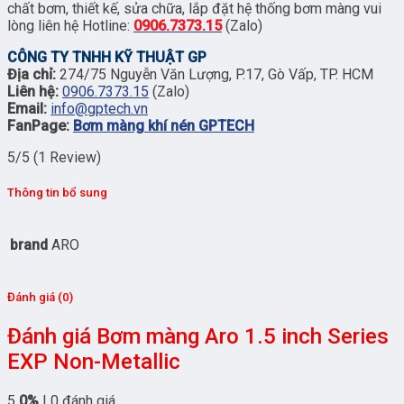
chất bơm, thiết kế, sửa chữa, lắp đặt hệ thống bơm màng vui
lòng liên hệ Hotline:
0906.7373.15
(Zalo)
CÔNG TY TNHH KỸ THUẬT GP
Địa chỉ:
274/75 Nguyễn Văn Lượng, P.17, Gò Vấp, TP. HCM
Liên hệ:
0906.7373.15
(Zalo)
Email:
info@gptech.vn
FanPage:
Bơm màng khí nén GPTECH
5/5
(1 Review)
Thông tin bổ sung
brand
ARO
Đánh giá (0)
Đánh giá Bơm màng Aro 1.5 inch Series
EXP Non-Metallic
5
0%
| 0 đánh giá