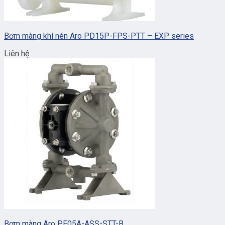
Bơm màng khí nén Aro PD15P-FPS-PTT – EXP series
Liên hệ
Bơm màng Aro PE05A-ASS-STT-B