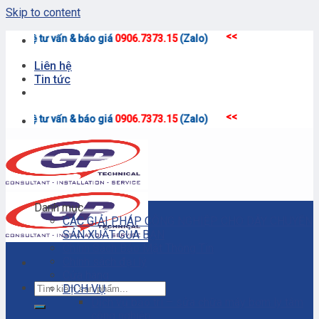
Skip to content
<<
 giá
0906.7373.15
(Zalo)
Liên hệ
Tin tức
<<
 giá
0906.7373.15
(Zalo)
Danh mục
CÁC GIẢI PHÁP CÔNG NGHIỆP CHO DÂY CHUYỀN
SẢN XUẤT CỦA BẠN
Chính Sách Bảo Mật Thông Tin
Chính sách đại lý
Cửa hàng
DỊCH VỤ
Dịch vụ bảo trì – sửa chữa máy bơm ly tâm
công nghiệp