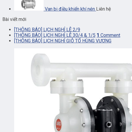
Van bi điều khiển khí nén
Liên hệ
Bài viết mới
[THÔNG BÁO] LỊCH NGHỈ LỄ 2/9
[THÔNG BÁO] LỊCH NGHỈ LỄ 30/4 & 1/5
1
Comment
[THÔNG BÁO] LỊCH NGHỈ GIỖ TỔ HÙNG VƯƠNG