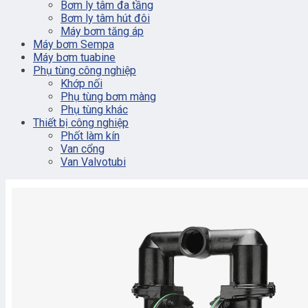
Bơm ly tâm đa tầng
Bơm ly tâm hút đôi
Máy bơm tăng áp
Máy bơm Sempa
Máy bơm tuabine
Phụ tùng công nghiệp
Khớp nối
Phụ tùng bơm màng
Phụ tùng khác
Thiết bị công nghiệp
Phốt làm kín
Van cổng
Van Valvotubi