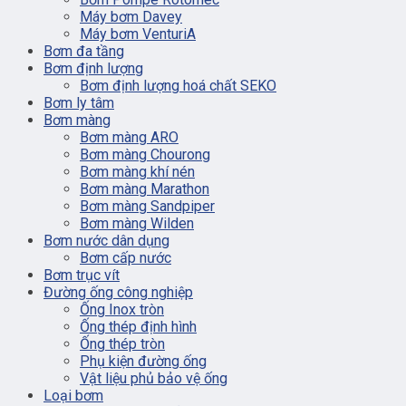
Máy bơm Davey
Máy bơm VenturiA
Bơm đa tầng
Bơm định lượng
Bơm định lượng hoá chất SEKO
Bơm ly tâm
Bơm màng
Bơm màng ARO
Bơm màng Chourong
Bơm màng khí nén
Bơm màng Marathon
Bơm màng Sandpiper
Bơm màng Wilden
Bơm nước dân dụng
Bơm cấp nước
Bơm trục vít
Đường ống công nghiệp
Ống Inox tròn
Ống thép định hình
Ống thép tròn
Phụ kiện đường ống
Vật liệu phủ bảo vệ ống
Loại bơm