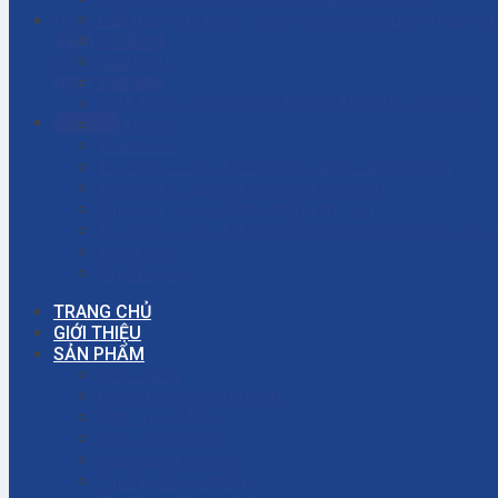
Giải đáp thắc mắc – Bơm màng là gì? Bơm ly tâm l
HOTLINE
Giỏ hàng
0906.7373.15
Giới thiệu
KỸ THUẬT
Liên hệ
0937.188.996
NHÀ THẦU THI CÔNG CÁC DỰ ÁN CÔNG NGHIỆP
Gọi ngay
Tài khoản
Thanh toán
Thi công – Lắp đặt hệ thống bơm công nghiệp
Thi công – Lắp đặt hệ thống hơi nóng
Thi công – Lắp đặt hệ thống khí nén
Thi công – Lắp đặt hệ thống phòng cháy chữa cháy
Trang chủ
Tuyển dụng
TRANG CHỦ
GIỚI THIỆU
SẢN PHẨM
Bơm màng
Đường ống công nghiệp
Bơm màng ARO
Bơm công nghiệp
Bơm màng khí nén
Thiết bị công nghiệp