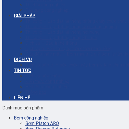
Thiết bị công nghiệp
Phụ tùng công nghiệp
GIẢI PHÁP
Thi công – Lắp đặt hệ thống phòng cháy chữa cháy
Thi công – Lắp đặt hệ thống bơm công nghiệp
Thi công – Lắp đặt hệ thống hơi nóng
Thi công – Lắp đặt hệ thống khí nén
Dịch vụ – Bảo trì hệ thống
Dịch vụ tư vấn cải tạo, sửa chữa nhà xưởng
Giải đáp thắc mắc – Bơm màng là gì? Bơm ly tâm l
DỊCH VỤ
Dịch vụ bảo trì – sửa chữa máy bơm ly tâm công ng
TIN TỨC
Dịch vụ sửa chữa
Kiến thức công nghiệp
Hệ thống công nghiệp
Thông báo
LIÊN HỆ
Danh mục sản phẩm
Bơm công nghiệp
Bơm Piston ARO
Bơm Pompe Rotomec