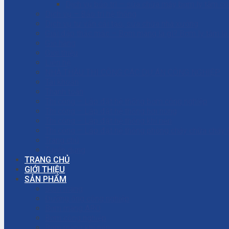
Dịch vụ bảo trì – sửa chữa máy bơm ly tâm c
Dịch vụ – Bảo trì hệ thống
Dịch vụ tư vấn cải tạo, sửa chữa nhà xưởng
Giải đáp thắc mắc – Bơm màng là gì? Bơm ly tâm l
Giỏ hàng
Giới thiệu
Liên hệ
NHÀ THẦU THI CÔNG CÁC DỰ ÁN CÔNG NGHIỆP
Tài khoản
Thanh toán
Thi công – Lắp đặt hệ thống bơm công nghiệp
Thi công – Lắp đặt hệ thống hơi nóng
Thi công – Lắp đặt hệ thống khí nén
Thi công – Lắp đặt hệ thống phòng cháy chữa cháy
Trang chủ
Tuyển dụng
TRANG CHỦ
GIỚI THIỆU
SẢN PHẨM
Bơm màng
Đường ống công nghiệp
Bơm màng ARO
Bơm công nghiệp
Bơm màng khí nén