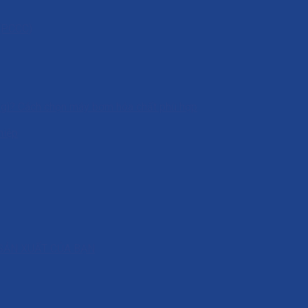
 (PCCC)
à gì? Cách chọn máy bơm hóa chất phù hợp
hiệp
SẢN XUẤT CỦA BẠN