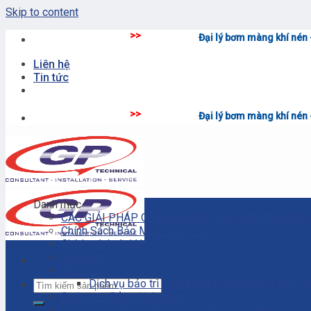
Skip to content
>>
Đại lý bơm màng khí nén - thiết bị phụ 
Liên hệ
Tin tức
>>
Đại lý bơm màng khí nén - thiết bị phụ 
Danh mục
CÁC GIẢI PHÁP CÔNG NGHIỆP CHO DÂY CHUYỀN 
Chính Sách Bảo Mật Thông Tin
Chính sách đại lý
Cửa hàng
DỊCH VỤ
Dịch vụ bảo trì – sửa chữa máy bơm ly tâm c
Dịch vụ – Bảo trì hệ thống
Dịch vụ tư vấn cải tạo, sửa chữa nhà xưởng