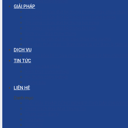
Phụ tùng công nghiệp
GIẢI PHÁP
Thi công – Lắp đặt hệ thống phòng cháy chữa cháy
Thi công – Lắp đặt hệ thống bơm công nghiệp
Thi công – Lắp đặt hệ thống hơi nóng
Thi công – Lắp đặt hệ thống khí nén
Dịch vụ – Bảo trì hệ thống
Dịch vụ tư vấn cải tạo, sửa chữa nhà xưởng
Giải đáp thắc mắc – Bơm màng là gì? Bơm ly tâm l
DỊCH VỤ
Dịch vụ bảo trì – sửa chữa máy bơm ly tâm công ng
TIN TỨC
Dịch vụ sửa chữa
Kiến thức công nghiệp
Hệ thống công nghiệp
Thông báo
LIÊN HỆ
Danh mục
CÁC GIẢI PHÁP CÔNG NGHIỆP CHO DÂY CHUYỀN 
Chính Sách Bảo Mật Thông Tin
Chính sách đại lý
Cửa hàng
DỊCH VỤ