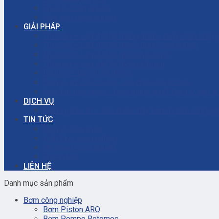
Thiết bị công nghiệp
Phụ tùng công nghiệp
GIẢI PHÁP
Thi công – Lắp đặt hệ thống phòng cháy chữa cháy
Thi công – Lắp đặt hệ thống bơm công nghiệp
Thi công – Lắp đặt hệ thống hơi nóng
Thi công – Lắp đặt hệ thống khí nén
Dịch vụ – Bảo trì hệ thống
Dịch vụ tư vấn cải tạo, sửa chữa nhà xưởng
Giải đáp thắc mắc – Bơm màng là gì? Bơm ly tâm l
DỊCH VỤ
Dịch vụ bảo trì – sửa chữa máy bơm ly tâm công ng
TIN TỨC
Dịch vụ sửa chữa
Kiến thức công nghiệp
Hệ thống công nghiệp
Thông báo
LIÊN HỆ
Danh mục sản phẩm
Bơm công nghiệp
Bơm Piston ARO
Bơm Pompe Rotomec