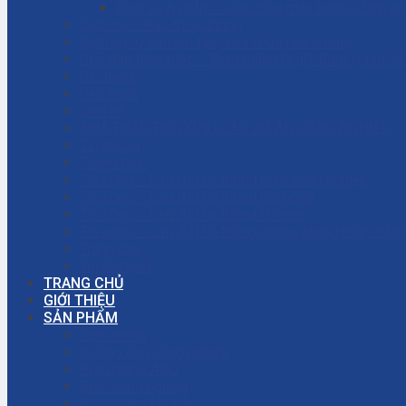
Dịch vụ bảo trì – sửa chữa máy bơm ly tâm c
Dịch vụ – Bảo trì hệ thống
Dịch vụ tư vấn cải tạo, sửa chữa nhà xưởng
Giải đáp thắc mắc – Bơm màng là gì? Bơm ly tâm l
Giỏ hàng
Giới thiệu
Liên hệ
NHÀ THẦU THI CÔNG CÁC DỰ ÁN CÔNG NGHIỆP
Tài khoản
Thanh toán
Thi công – Lắp đặt hệ thống bơm công nghiệp
Thi công – Lắp đặt hệ thống hơi nóng
Thi công – Lắp đặt hệ thống khí nén
Thi công – Lắp đặt hệ thống phòng cháy chữa cháy
Trang chủ
Tuyển dụng
TRANG CHỦ
GIỚI THIỆU
SẢN PHẨM
Bơm màng
Đường ống công nghiệp
Bơm màng ARO
Bơm công nghiệp
Bơm màng khí nén