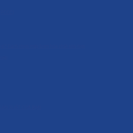
 (PCCC)
à gì? Cách chọn máy bơm hóa chất phù hợp
hiệp
SẢN XUẤT CỦA BẠN