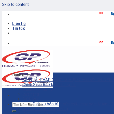
Skip to content
>>
Đại lý bơm màng kh
Liên hệ
Tin tức
>>
Đại lý bơm màng kh
Danh mục
CÁC GIẢI PHÁP CÔNG NGHIỆP CHO DÂY CHUYỀN 
Chính Sách Bảo Mật Thông Tin
Chính sách đại lý
Cửa hàng
DỊCH VỤ
Dịch vụ bảo trì – sửa chữa máy bơm ly tâm c
Dịch vụ – Bảo trì hệ thống
Dịch vụ tư vấn cải tạo, sửa chữa nhà xưởng