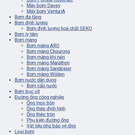
Máy bơm Davey
Máy bơm VenturiA
Bơm đa tầng
Bơm định lượng
Bơm định lượng hoá chất SEKO
Bơm ly tâm
Bơm màng
Bơm màng ARO
Bơm màng Chourong
Bơm màng khí nén
Bơm màng Marathon
Bơm màng Sandpiper
Bơm màng Wilden
Bơm nước dân dụng
Bơm cấp nước
Bơm trục vít
Đường ống công nghiệp
Ống Inox tròn
Ống thép định hình
Ống thép tròn
Phụ kiện đường ống
Vật liệu phủ bảo vệ ống
Loại bơm