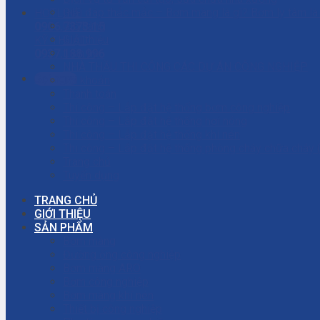
Giải đáp thắc mắc – Bơm màng là gì? Bơm ly tâm l
HOTLINE
Giỏ hàng
0906.7373.15
Giới thiệu
KỸ THUẬT
Liên hệ
0937.188.996
NHÀ THẦU THI CÔNG CÁC DỰ ÁN CÔNG NGHIỆP
Gọi ngay
Tài khoản
Thanh toán
Thi công – Lắp đặt hệ thống bơm công nghiệp
Thi công – Lắp đặt hệ thống hơi nóng
Thi công – Lắp đặt hệ thống khí nén
Thi công – Lắp đặt hệ thống phòng cháy chữa cháy
Trang chủ
Tuyển dụng
TRANG CHỦ
GIỚI THIỆU
SẢN PHẨM
Bơm màng
Đường ống công nghiệp
Bơm màng ARO
Bơm công nghiệp
Bơm màng khí nén
Thiết bị công nghiệp