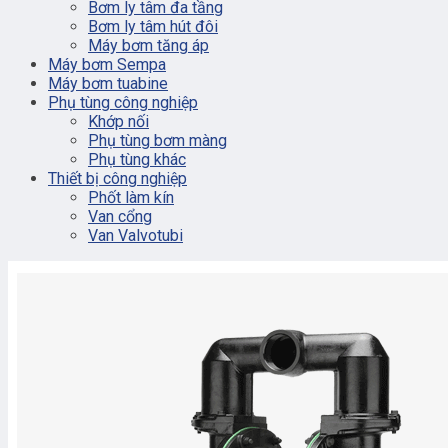
Bơm ly tâm đa tầng
Bơm ly tâm hút đôi
Máy bơm tăng áp
Máy bơm Sempa
Máy bơm tuabine
Phụ tùng công nghiệp
Khớp nối
Phụ tùng bơm màng
Phụ tùng khác
Thiết bị công nghiệp
Phốt làm kín
Van cổng
Van Valvotubi