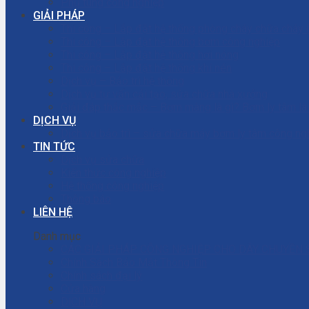
Phụ tùng công nghiệp
GIẢI PHÁP
Thi công – Lắp đặt hệ thống phòng cháy chữa cháy
Thi công – Lắp đặt hệ thống bơm công nghiệp
Thi công – Lắp đặt hệ thống hơi nóng
Thi công – Lắp đặt hệ thống khí nén
Dịch vụ – Bảo trì hệ thống
Dịch vụ tư vấn cải tạo, sửa chữa nhà xưởng
Giải đáp thắc mắc – Bơm màng là gì? Bơm ly tâm l
DỊCH VỤ
Dịch vụ bảo trì – sửa chữa máy bơm ly tâm công ng
TIN TỨC
Dịch vụ sửa chữa
Kiến thức công nghiệp
Hệ thống công nghiệp
Thông báo
LIÊN HỆ
Danh mục
CÁC GIẢI PHÁP CÔNG NGHIỆP CHO DÂY CHUYỀN 
Chính Sách Bảo Mật Thông Tin
Chính sách đại lý
Cửa hàng
DỊCH VỤ