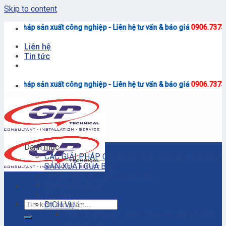
Skip to content
<<
uất công nghiệp - Liên hệ tư vấn & báo giá
0906.7373.15
(Zalo)
Liên hệ
Tin tức
<<
uất công nghiệp - Liên hệ tư vấn & báo giá
0906.7373.15
(Zalo)
Danh mục
CÁC GIẢI PHÁP CÔNG NGHIỆP CHO DÂY CHUYỀN
SẢN XUẤT CỦA BẠN
Chính Sách Bảo Mật Thông Tin
Chính sách đại lý
Cửa hàng
DỊCH VỤ
Dịch vụ bảo trì – sửa chữa máy bơm ly tâm
công nghiệp