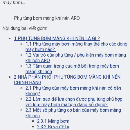
máy bơm…
Phụ tùng bơm màng khí nén ARO
Nội dung bài viết gồm:
1
PHỤ TÙNG BƠM MÀNG KHÍ NÉN LÀ GÌ ?
1.1
Phụ tùng máy bơm màng thay thế cho các dòng
máy bơm nào?
1.2
Vai trò của phụ tùng / phụ kiện máy bơm màng
khí nén ARO
1.3
Tầm quan trọng của mỡ bôi trong máy bơm
màng khí nén
2
NHÀ PHÂN PHỐI PHỤ TÙNG BƠM MÀNG KHÍ NÉN
CHÍNH HÃNG
2.1
Phụ tùng của máy bơm màng khí nén có bền
không?
2.2
Làm sao để lựa chọn được phụ tùng phù hợp
với loại máy bơm mà bạn đang sử dụng?
2.3
Một số phụ tùng cơ bản của máy bơm màng
khí nén
2.3.1
Màng bơm
2.3.2
Bi và đế bi