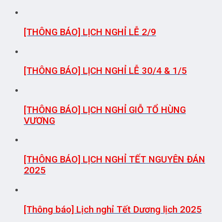
[THÔNG BÁO] LỊCH NGHỈ LỄ 2/9
[THÔNG BÁO] LỊCH NGHỈ LỄ 30/4 & 1/5
[THÔNG BÁO] LỊCH NGHỈ GIỖ TỔ HÙNG
VƯƠNG
[THÔNG BÁO] LỊCH NGHỈ TẾT NGUYÊN ĐÁN
2025
[Thông báo] Lịch nghỉ Tết Dương lịch 2025