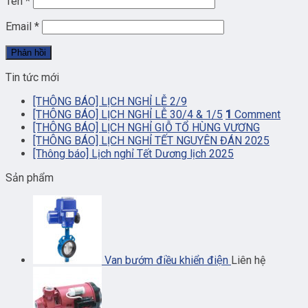
Tên
*
Email
*
Tin tức mới
[THÔNG BÁO] LỊCH NGHỈ LỄ 2/9
[THÔNG BÁO] LỊCH NGHỈ LỄ 30/4 & 1/5
1
Comment
[THÔNG BÁO] LỊCH NGHỈ GIỖ TỔ HÙNG VƯƠNG
[THÔNG BÁO] LỊCH NGHỈ TẾT NGUYÊN ĐÁN 2025
[Thông báo] Lịch nghỉ Tết Dương lịch 2025
Sản phẩm
Van bướm điều khiển điện
Liên hệ