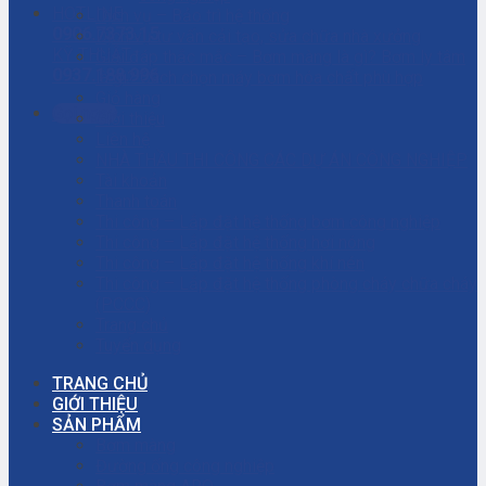
HOTLINE
Dịch vụ – Bảo trì hệ thống
0906.7373.15
Dịch vụ tư vấn cải tạo, sửa chữa nhà xưởng
KỸ THUẬT
Giải đáp thắc mắc – Bơm màng là gì? Bơm ly tâm
0937.188.996
là gì? Cách chọn máy bơm hóa chất phù hợp
Giỏ hàng
Gọi ngay
Giới thiệu
Liên hệ
NHÀ THẦU THI CÔNG CÁC DỰ ÁN CÔNG NGHIỆP
Tài khoản
Thanh toán
Thi công – Lắp đặt hệ thống bơm công nghiệp
Thi công – Lắp đặt hệ thống hơi nóng
Thi công – Lắp đặt hệ thống khí nén
Thi công – Lắp đặt hệ thống phòng cháy chữa cháy
(PCCC)
Trang chủ
Tuyển dụng
TRANG CHỦ
GIỚI THIỆU
SẢN PHẨM
Bơm màng
Đường ống công nghiệp