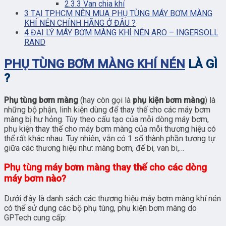
2.3.3
Van chia khí
3
TẠI TP.HCM NÊN MUA PHỤ TÙNG MÁY BƠM MÀNG
KHÍ NÉN CHÍNH HÃNG Ở ĐÂU ?
4
ĐẠI LÝ MÁY BƠM MÀNG KHÍ NÉN ARO – INGERSOLL
RAND
PHỤ TÙNG BƠM MÀNG KHÍ NÉN
LÀ GÌ
?
Phụ tùng bơm màng
(hay còn gọi là
phụ kiện bơm màng
) là
những bộ phận, linh kiện dùng để thay thế cho các máy bơm
màng bị hư hỏng. Tùy theo cấu tạo của mỗi dòng máy bơm,
phụ kiện thay thế cho máy bơm màng của mỗi thương hiệu có
thể rất khác nhau. Tuy nhiên, vẫn có 1 số thành phần tương tự
giữa các thương hiệu như: màng bơm, đế bi, van bi,…
Phụ tùng máy bơm màng thay thế cho các dòng
máy bơm nào?
Dưới đây là danh sách các thương hiệu máy bơm màng khí nén
có thể sử dụng các bộ phụ tùng, phụ kiện bơm màng do
GPTech cung cấp: