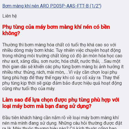
Bơm màng khí nén ARO PD05P-AAS-FTT-B (1/2″)
Liên hệ
Phụ tùng của máy bơm màng khí nén có bền
không?
Thường thì bơm màng hóa chất có tuổi thọ khá cao so với
nhiều dòng máy bơm khác. Tuy nhiên việc chuyên hoạt động
trong những môi trường chất lỏng có độ ăn mòn hóa học cao
như axit, xăng dầu, sơn nước, hóa chất, nước thải, …Sau một
thời gian dài sẽ khiến các phụ tùng bơm màng bị ảnh hưởng ít
nhiều như: thủng, rách, mài mòn,….Vì vậy cần chọn loại phụ
tùng phù hợp để thay thế ngay khi có sự cố xảy ra. Thay thế
phụ tùng kịp thời sẽ giúp đảm bảo được hiệu quả hoạt động
cũng như tuổi thọ của máy.
Làm sao để lựa chọn được phụ tùng phù hợp với
loại máy bơm mà bạn đang sử dụng?
Đầu tiên khách hàng cần nắm rõ về loại máy bơm màng khí
nén mà mình đang sử dụng. Những câu hỏi thường được đặt
ra là: Máy thuộc thương hiệu nào? Có kích thước cổng bao