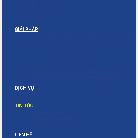
Bơm màng ARO
Bơm công nghiệp
Bơm màng khí nén
Thiết bị công nghiệp
Phụ tùng công nghiệp
GIẢI PHÁP
Thi công – Lắp đặt hệ thống phòng cháy chữa cháy
(PCCC)
Thi công – Lắp đặt hệ thống bơm công nghiệp
Thi công – Lắp đặt hệ thống hơi nóng
Thi công – Lắp đặt hệ thống khí nén
Dịch vụ – Bảo trì hệ thống
Dịch vụ tư vấn cải tạo, sửa chữa nhà xưởng
Giải đáp thắc mắc – Bơm màng là gì? Bơm ly tâm
là gì? Cách chọn máy bơm hóa chất phù hợp
DỊCH VỤ
Dịch vụ bảo trì – sửa chữa máy bơm ly tâm công
nghiệp
TIN TỨC
Dịch vụ sửa chữa
Kiến thức công nghiệp
Hệ thống công nghiệp
Thông báo
LIÊN HỆ