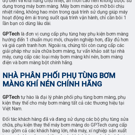
độ bền và khả năng chịu nhiệt, ăn mòn cao nên không được sử
dụng trong máy bơm màng. Máy bơm màng có mỡ bôi chịu
nhiệt riêng, không hao mòn trong quá trình sử dụng giúp máy
hoạt động êm ái trong suốt quá trình vận hành, chỉ cần bôi 1
lần bạn có dùng lâu dài.
GPTech
là đơn vị cung cấp phụ tùng hay phụ kiện bơm màng
hướng đến 1 chuẩn mực mới, chuyên nghiệp hơn, đầy đủ hơn
và giá cạnh tranh hơn. Ngoài ra, chúng tôi còn cung cấp các
giải pháp như sửa chữa bơm màng, tư vấn khảo sát tại nhà
máy, cung cấp các loại máy bơm màng khí nén, bơm màng
điện và bơm màng bột chính hãng.
NHÀ PHÂN PHỐI PHỤ TÙNG BƠM
MÀNG KHÍ NÉN CHÍNH HÃNG
GPTech
tự hào là đại lý phân phối phụ tùng bơm màng, phụ
kiện thay thế cho máy bơm màng tất cả các thương hiệu tại
Việt Nam.
Đối tác khách hàng đã và đang sử dụng các bộ phụ tùng sửa
chữa, phụ kiện thay thế máy bơm màng do GPTech cung cấp
bao gồm cả các khách hàng lớn, nhà máy, xí nghiệp sản xuất