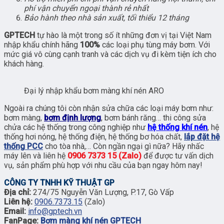
phí vận chuyển ngoại thành rẻ nhất
Bảo hành theo nhà sản xuất, tối thiểu 12 tháng
GPTECH
tự hào là một trong số ít những đơn vị tại Việt Nam
nhập khẩu chính hãng
100%
các loại phụ tùng máy bơm. Với
mức giá vô cùng cạnh tranh và các dịch vụ đi kèm tiện ích cho
khách hàng.
Đại lý nhập khẩu bơm màng khí nén ARO
Ngoài ra chúng tôi còn nhận sửa chữa các loại máy bơm như:
bơm màng,
bơm định lượng
, bơm bánh răng… thi công sửa
chửa các hệ thống trong công nghiệp như
hệ thống khí nén
, hệ
thống hơi nóng, hệ thống điện, hệ thống bơ hóa chất,
lắp đặt hệ
thống PCC
cho tòa nhà,… Còn ngần ngại gì nữa? Hãy nhấc
máy lên và liên hệ
0906 7373 15 (Zalo)
để được tư vấn dịch
vụ, sản phẩm phù hợp với nhu cầu của bạn ngay hôm nay!
CÔNG TY TNHH KỸ THUẬT GP
Địa chỉ:
274/75 Nguyễn Văn Lượng, P.17, Gò Vấp
Liên hệ:
0906.7373.15
(Zalo)
Email:
info@gptech.vn
FanPage:
Bơm màng khí nén GPTECH