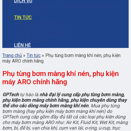
DỊCH VỤ
Dịch vụ bảo trì – sửa chữa máy bơm ly tâm công
nghiệp
TIN TỨC
Dịch vụ sửa chữa
Kiến thức công nghiệp
Hệ thống công nghiệp
Thông báo
LIÊN HỆ
Trang chủ
»
Tin tức
»
Phụ tùng bơm màng khí nén, phụ kiện
máy ARO chính hãng
Phụ tùng bơm màng khí nén, phụ kiện
máy ARO chính hãng
GPTech
tự hào là
nhà đại lý cung cấp phụ tùng bơm màng,
phụ kiện bơm màng chính hãng, phụ kiện chuyên dùng thay
thế cho các dòng máy bơm màng khí nén
. Mua phụ tùng
bơm màng (hay phụ kiện máy bơm màng khí nén) do
GPTech cung cấp gồm đầy đủ tất cả các loại phụ kiện dùng
cho máy bơm màng ARO như: Air Kit, Fluid Kit, Wet Kit, màng
bơm, bi, đế bi, van chia khí, cụm van lái, o-ring, u-cup, trục