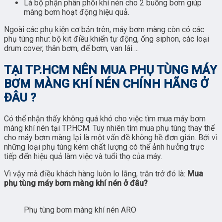
Là bộ phận phân phối khí nén cho 2 buồng bơm giúp
màng bơm hoạt động hiệu quả.
Ngoài các phụ kiện cơ bản trên, máy bơm màng còn có các
phụ tùng như: bộ kit điều khiển tự động, ống siphon, các loại
drum cover, thân bơm, đế bơm, van lái….
TẠI TP.HCM NÊN MUA PHỤ TÙNG MÁY
BƠM MÀNG KHÍ NÉN CHÍNH HÃNG Ở
ĐÂU ?
Có thể nhận thấy không quá khó cho việc tìm mua máy bơm
màng khí nén tại TP.HCM. Tuy nhiên tìm mua phụ tùng thay thế
cho máy bơm màng lại là một vấn đề không hề đơn giản. Bởi vì
những loại phụ tùng kém chất lượng có thể ảnh hưởng trực
tiếp đến hiệu quả làm việc và tuổi thọ của máy.
Vì vậy mà điều khách hàng luôn lo lắng, trăn trở đó là:
Mua
phụ tùng máy bơm màng khí nén ở đâu?
Phụ tùng bơm màng khí nén ARO