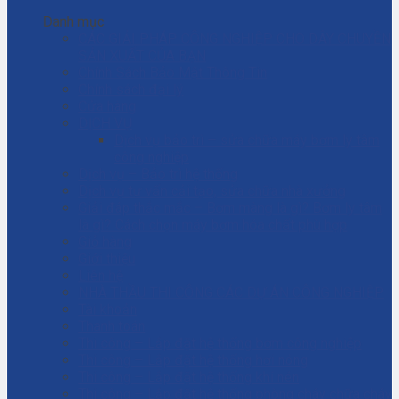
Danh mục
CÁC GIẢI PHÁP CÔNG NGHIỆP CHO DÂY CHUYỀN
SẢN XUẤT CỦA BẠN
Chính Sách Bảo Mật Thông Tin
Chính sách đại lý
Cửa hàng
DỊCH VỤ
Dịch vụ bảo trì – sửa chữa máy bơm ly tâm
công nghiệp
Dịch vụ – Bảo trì hệ thống
Dịch vụ tư vấn cải tạo, sửa chữa nhà xưởng
Giải đáp thắc mắc – Bơm màng là gì? Bơm ly tâm
là gì? Cách chọn máy bơm hóa chất phù hợp
Giỏ hàng
Giới thiệu
Liên hệ
NHÀ THẦU THI CÔNG CÁC DỰ ÁN CÔNG NGHIỆP
Tài khoản
Thanh toán
Thi công – Lắp đặt hệ thống bơm công nghiệp
Thi công – Lắp đặt hệ thống hơi nóng
Thi công – Lắp đặt hệ thống khí nén
Thi công – Lắp đặt hệ thống phòng cháy chữa cháy