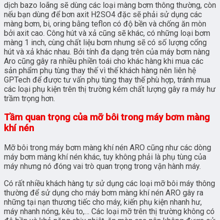
dịch bazo loãng sẽ dùng các loại màng bơm thông thường, còn
nếu bạn dùng để bơn axit H2SO4 đặc sẽ phải sử dụng các
màng bơm, bi, oring bằng teflon có độ bền và chống ăn mòn
bởi axit cao. Công hút và xả cũng sẽ khác, có những loại bơm
màng 1 inch, cùng chất liệu bơm nhưng sẽ có số lượng cổng
hút và xả khác nhau. Bởi tính đa dạng trên của máy bơm nàng
Aro cũng gây ra nhiều phiền toái cho khác hàng khi mua các
sản phẩm phụ tùng thay thế vì thế khách hàng nên liên hệ
GPTech để được tư vấn phụ tùng thay thế phù hợp, tránh mua
các loại phụ kiện trên thị trường kém chất lượng gây ra máy hư
trầm trọng hơn.
Tầm quan trọng của mỡ bôi trong máy bơm màng
khí nén
Mỡ bôi trong máy bơm màng khí nén ARO cũng như các dòng
máy bơm màng khí nén khác, tuy không phải là phụ tùng của
máy nhưng nó đóng vai trò quan trọng trong vận hành máy.
Có rất nhiều khách hàng tự sử dụng các loại mỡ bôi máy thông
thường để sử dụng cho máy bơm màng khí nén ARO gây ra
những tại nạn thương tiếc cho máy, kiến phụ kiện nhanh hư,
máy nhanh nóng, kêu to,… Các loại mỡ trên thị trường không có