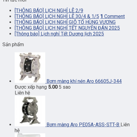
[THÔNG BÁO] LỊCH NGHỈ LỄ 2/9
[THÔNG BÁO] LỊCH NGHỈ LỄ 30/4 & 1/5
1
Comment
[THÔNG BÁO] LỊCH NGHỈ GIỖ TỔ HÙNG VƯƠNG
[THÔNG BÁO] LỊCH NGHỈ TẾT NGUYÊN ĐÁN 2025
[Thông báo] Lịch nghỉ Tết Dương lịch 2025
Sản phẩm
Bơm màng khí nén Aro 66605J-344
Được xếp hạng
5.00
5 sao
Liên hệ
Bơm màng Aro PE05A-ASS-STT-B
Liên
hệ