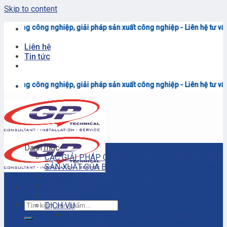
Skip to content
ông nghiệp, giải pháp sản xuất công nghiệp - Liên hệ tư vấn & báo giá
Liên hệ
Tin tức
ông nghiệp, giải pháp sản xuất công nghiệp - Liên hệ tư vấn & báo giá
Danh mục
CÁC GIẢI PHÁP CÔNG NGHIỆP CHO DÂY CHUYỀN
SẢN XUẤT CỦA BẠN
Chính Sách Bảo Mật Thông Tin
Chính sách đại lý
Cửa hàng
DỊCH VỤ
Dịch vụ bảo trì – sửa chữa máy bơm ly tâm
công nghiệp