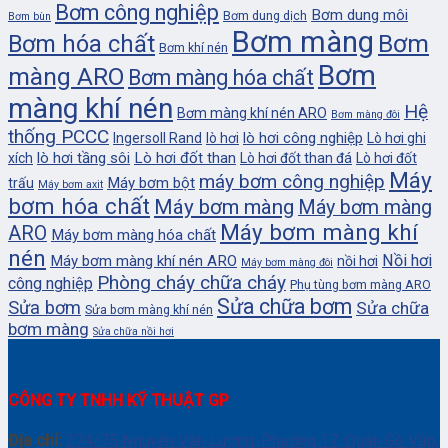
Bơm công nghiệp
Bơm dung môi
Bơm dung dịch
Bơm bùn
Bơm màng
Bơm
Bơm hóa chất
Bơm khí nén
Bơm
màng ARO
Bơm màng hóa chất
màng khí nén
Hệ
Bơm màng khí nén ARO
Bơm màng đôi
thống PCCC
lò hơi công nghiệp
Ingersoll Rand
lò hơi
Lò hơi ghi
lò hơi tầng sôi
Lò hơi đốt than
xích
Lò hơi đốt than đá
Lò hơi đốt
Máy
máy bơm công nghiệp
Máy bơm bột
trấu
Máy bơm axit
bơm hóa chất
Máy bơm màng
Máy bơm màng
Máy bơm màng khí
ARO
Máy bơm màng hóa chất
nén
Nồi hơi
Máy bơm màng khí nén ARO
nồi hơi
Máy bơm màng đôi
Phòng cháy chữa cháy
công nghiệp
Phụ tùng bơm màng ARO
Sửa chữa bơm
Sửa bơm
Sửa chữa
Sửa bơm màng khí nén
bơm màng
Sửa chữa nồi hơi
CÔNG TY TNHH KỸ THUẬT GP
Địa chỉ:
274/75 Nguyễn Văn Lượng, Phường 17, Quận Gò Vấp,