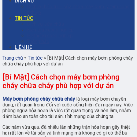
DỊCH VỤ
Dịch vụ bảo trì – sửa chữa máy bơm ly tâm công
nghiệp
TIN TỨC
Dịch vụ sửa chữa
Kiến thức công nghiệp
Hệ thống công nghiệp
Thông báo
LIÊN HỆ
Trang chủ
»
Tin tức
»
[Bí Mật] Cách chọn máy bơm phòng cháy
chữa cháy phù hợp với dự án
[Bí Mật] Cách chọn máy bơm phòng
cháy chữa cháy phù hợp với dự án
Máy bơm phòng cháy chữa cháy
là loại máy bơm chuyên
dụng, rất quan trọng đối với cuộc sống hiện đại ngày nay. Việc
phòng ngừa hỏa hoạn là việc rất quan trọng và nên làm, nhằm
đảm bảo an toàn cho tài sản, tính mạng của chúng ta.
Các năm vừa qua, đã nhiều lần những trận hỏa hoạn gây thiệt
hại rất lớn về tài sản và tính mạng mà không có gì có thể bù