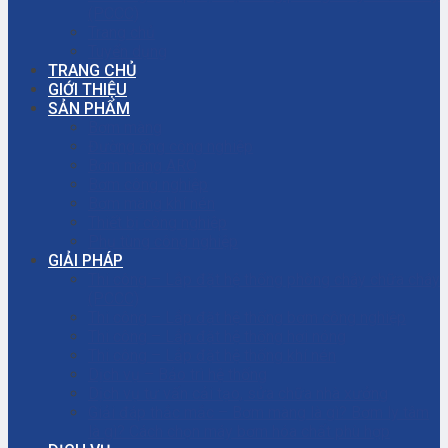
(PCCC)
Trang chủ
Tuyển dụng
TRANG CHỦ
GIỚI THIỆU
SẢN PHẨM
Bơm màng
Đường ống công nghiệp
Bơm màng ARO
Bơm công nghiệp
Bơm màng khí nén
Thiết bị công nghiệp
Phụ tùng công nghiệp
GIẢI PHÁP
Thi công – Lắp đặt hệ thống phòng cháy chữa cháy
(PCCC)
Thi công – Lắp đặt hệ thống bơm công nghiệp
Thi công – Lắp đặt hệ thống hơi nóng
Thi công – Lắp đặt hệ thống khí nén
Dịch vụ – Bảo trì hệ thống
Dịch vụ tư vấn cải tạo, sửa chữa nhà xưởng
Giải đáp thắc mắc – Bơm màng là gì? Bơm ly tâm
là gì? Cách chọn máy bơm hóa chất phù hợp