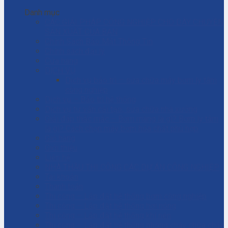
Danh mục
CÁC GIẢI PHÁP CÔNG NGHIỆP CHO DÂY CHUYỀN
SẢN XUẤT CỦA BẠN
Chính Sách Bảo Mật Thông Tin
Chính sách đại lý
Cửa hàng
DỊCH VỤ
Dịch vụ bảo trì – sửa chữa máy bơm ly tâm
công nghiệp
Dịch vụ – Bảo trì hệ thống
Dịch vụ tư vấn cải tạo, sửa chữa nhà xưởng
Giải đáp thắc mắc – Bơm màng là gì? Bơm ly tâm
là gì? Cách chọn máy bơm hóa chất phù hợp
Giỏ hàng
Giới thiệu
Liên hệ
NHÀ THẦU THI CÔNG CÁC DỰ ÁN CÔNG NGHIỆP
Tài khoản
Thanh toán
Thi công – Lắp đặt hệ thống bơm công nghiệp
Thi công – Lắp đặt hệ thống hơi nóng
Thi công – Lắp đặt hệ thống khí nén
Thi công – Lắp đặt hệ thống phòng cháy chữa cháy