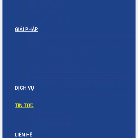
Bơm màng ARO
Bơm công nghiệp
Bơm màng khí nén
Thiết bị công nghiệp
Phụ tùng công nghiệp
GIẢI PHÁP
Thi công – Lắp đặt hệ thống phòng cháy chữa cháy
(PCCC)
Thi công – Lắp đặt hệ thống bơm công nghiệp
Thi công – Lắp đặt hệ thống hơi nóng
Thi công – Lắp đặt hệ thống khí nén
Dịch vụ – Bảo trì hệ thống
Dịch vụ tư vấn cải tạo, sửa chữa nhà xưởng
Giải đáp thắc mắc – Bơm màng là gì? Bơm ly tâm
là gì? Cách chọn máy bơm hóa chất phù hợp
DỊCH VỤ
Dịch vụ bảo trì – sửa chữa máy bơm ly tâm công
nghiệp
TIN TỨC
Dịch vụ sửa chữa
Kiến thức công nghiệp
Hệ thống công nghiệp
Thông báo
LIÊN HỆ