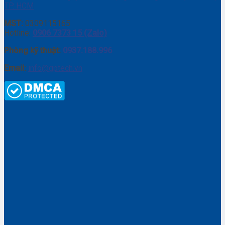
TP. HCM
MST:
0309115165
Hotline:
0906 7373 15 (Zalo)
Phòng kỹ thuật:
0937.188.996
Email:
info@gptech.vn