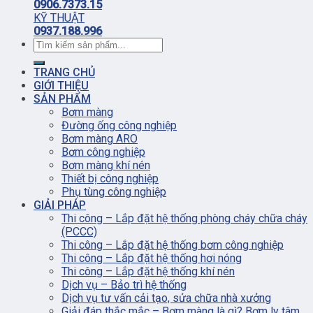
0906.7373.15
KỸ THUẬT
0937.188.996
TRANG CHỦ
GIỚI THIỆU
SẢN PHẨM
Bơm màng
Đường ống công nghiệp
Bơm màng ARO
Bơm công nghiệp
Bơm màng khí nén
Thiết bị công nghiệp
Phụ tùng công nghiệp
GIẢI PHÁP
Thi công – Lắp đặt hệ thống phòng cháy chữa cháy
(PCCC)
Thi công – Lắp đặt hệ thống bơm công nghiệp
Thi công – Lắp đặt hệ thống hơi nóng
Thi công – Lắp đặt hệ thống khí nén
Dịch vụ – Bảo trì hệ thống
Dịch vụ tư vấn cải tạo, sửa chữa nhà xưởng
Giải đáp thắc mắc – Bơm màng là gì? Bơm ly tâm