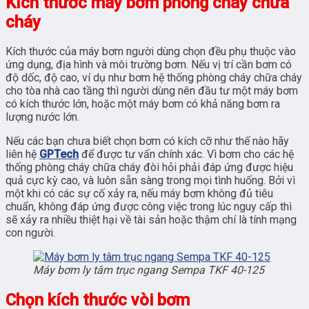
Kích thước máy bơm phòng cháy chữa
cháy
Kích thước của máy bơm người dùng chọn đều phụ thuộc vào
ứng dụng, địa hình và môi trường bơm. Nếu vị trí cần bơm có
độ dốc, độ cao, ví dụ như bơm hệ thống phòng cháy chữa cháy
cho tòa nhà cao tầng thì người dùng nên đầu tư một máy bơm
có kích thước lớn, hoặc một máy bơm có khả năng bơm ra
lượng nước lớn.
Nếu các bạn chưa biết chọn bơm có kích cỡ như thế nào hãy
liên hệ
GPTech
để được tư vấn chính xác. Vì bơm cho các hệ
thống phòng cháy chữa cháy đòi hỏi phải đáp ứng được hiệu
quả cực kỳ cao, và luôn sẵn sàng trong mọi tình huống. Bởi vì
một khi có các sự cố xảy ra, nếu máy bơm không đủ tiêu
chuẩn, không đáp ứng được công việc trong lúc nguy cấp thì
sẽ xảy ra nhiều thiệt hại về tài sản hoặc thậm chí là tính mạng
con người.
Máy bơm ly tâm trục ngang Sempa TKF 40-125
Chọn kích thước vòi bơm