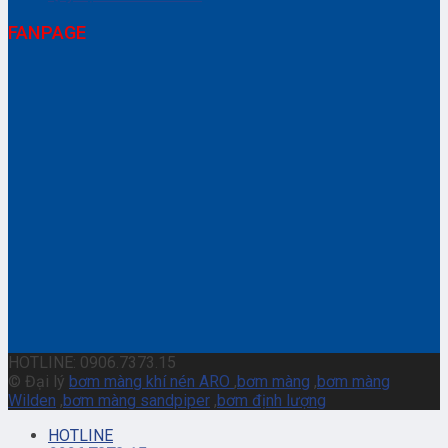
FANPAGE
HOTLINE: 0906.7373.15
© Đại lý
bơm màng khí nén ARO
,
bơm màng
,
bơm màng
Wilden
,
bơm màng sandpiper
,
bơm định lượng
HOTLINE