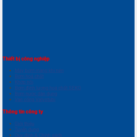
Thiết bị công nghiệp
Máy bơm màng khí nén
Bơm hoá chất
Khớp nối
Bơm định lượng hoá chất SEKO
Bơm nước dân dụng
Van cổng Valvotubi
Thông tin công ty
Giới thiệu
Tuyển dụng
Quy định & Chính sách