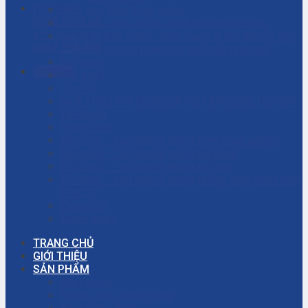
HOTLINE
Dịch vụ – Bảo trì hệ thống
0906.7373.15
Dịch vụ tư vấn cải tạo, sửa chữa nhà xưởng
KỸ THUẬT
Giải đáp thắc mắc – Bơm màng là gì? Bơm ly tâm
0937.188.996
là gì? Cách chọn máy bơm hóa chất phù hợp
Giỏ hàng
Gọi ngay
Giới thiệu
Liên hệ
NHÀ THẦU THI CÔNG CÁC DỰ ÁN CÔNG NGHIỆP
Tài khoản
Thanh toán
Thi công – Lắp đặt hệ thống bơm công nghiệp
Thi công – Lắp đặt hệ thống hơi nóng
Thi công – Lắp đặt hệ thống khí nén
Thi công – Lắp đặt hệ thống phòng cháy chữa cháy
(PCCC)
Trang chủ
Tuyển dụng
TRANG CHỦ
GIỚI THIỆU
SẢN PHẨM
Bơm màng
Đường ống công nghiệp