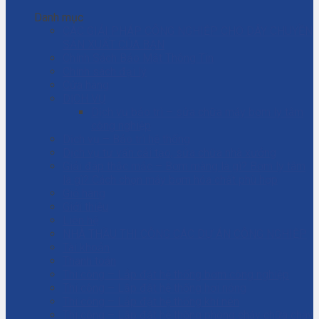
Danh mục
CÁC GIẢI PHÁP CÔNG NGHIỆP CHO DÂY CHUYỀN
SẢN XUẤT CỦA BẠN
Chính Sách Bảo Mật Thông Tin
Chính sách đại lý
Cửa hàng
DỊCH VỤ
Dịch vụ bảo trì – sửa chữa máy bơm ly tâm
công nghiệp
Dịch vụ – Bảo trì hệ thống
Dịch vụ tư vấn cải tạo, sửa chữa nhà xưởng
Giải đáp thắc mắc – Bơm màng là gì? Bơm ly tâm
là gì? Cách chọn máy bơm hóa chất phù hợp
Giỏ hàng
Giới thiệu
Liên hệ
NHÀ THẦU THI CÔNG CÁC DỰ ÁN CÔNG NGHIỆP
Tài khoản
Thanh toán
Thi công – Lắp đặt hệ thống bơm công nghiệp
Thi công – Lắp đặt hệ thống hơi nóng
Thi công – Lắp đặt hệ thống khí nén
Thi công – Lắp đặt hệ thống phòng cháy chữa cháy