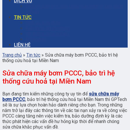
DỊCH VỤ
Dịch vụ bảo trì – sửa chữa máy bơm ly tâm công
nghiệp
TIN TỨC
Dịch vụ sửa chữa
Kiến thức công nghiệp
Hệ thống công nghiệp
Thông báo
LIÊN HỆ
Trang chủ
»
Tin tức
»
Sửa chữa máy bơm PCCC, bảo trì hệ
thống cứu hoả tại Miền Nam
Sửa chữa máy bơm PCCC, bảo trì hệ
thống cứu hoả tại Miền Nam
Bạn đang tìm kiếm những công ty uy tín để
sửa chữa máy
bơm PCCC
, bảo trì hệ thống cứu hoả tại Miền Nam thì GPTech
sẽ là sự lựa chọn hoàn hảo dành riêng cho bạn. Trong những
năm trở lại đây các thông tin về các tai nạn xảy ra về công việc
PCCC càng tăng nên việc kiểm tra, bảo dưỡng định kỳ là các
thức phát hiện các vấn đề hư hỏng kịp thời để nhanh chóng
sửa chữa khắc phục vấn đề.