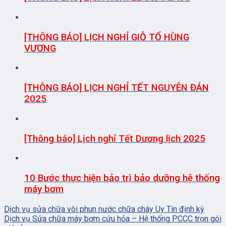
[THÔNG BÁO] LỊCH NGHỈ GIỖ TỔ HÙNG
VƯƠNG
[THÔNG BÁO] LỊCH NGHỈ TẾT NGUYÊN ĐÁN
2025
[Thông báo] Lịch nghỉ Tết Dương lịch 2025
10 Bước thực hiện bảo trì bảo dưỡng hệ thống
máy bơm
Dịch vụ sửa chữa vòi phun nước chữa cháy Uy Tín định kỳ
Dịch vụ Sửa chữa máy bơm cứu hỏa – Hệ thống PCCC trọn gói