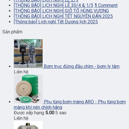
[THÔNG BÁO] LỊCH NGHỈ LỄ 30/4 & 1/5
1
Comment
[THÔNG BÁO] LỊCH NGHỈ GIỖ TỔ HÙNG VƯƠNG
[THÔNG BÁO] LỊCH NGHỈ TẾT NGUYÊN ĐÁN 2025
[Thông báo] Lịch nghỉ Tết Dương lịch 2025
Sản phẩm
Bơm trục đứng đầu chìm - bơm ly tâm
Liên hệ
Phụ tùng bơm màng ARO - Phụ tùng bơm
màng khí nén chính hãng
Được xếp hạng
5.00
5 sao
Liên hệ