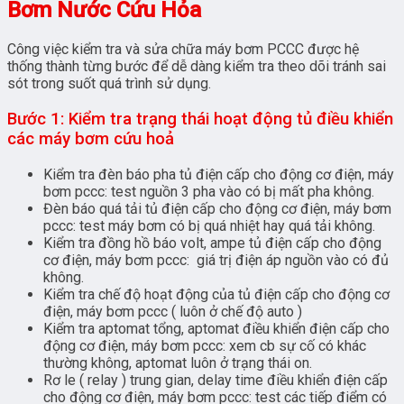
Bơm Nước Cứu Hỏa
Công việc kiểm tra và sửa chữa máy bơm PCCC được hệ
thống thành từng bước để dễ dàng kiểm tra theo dõi tránh sai
sót trong suốt quá trình sử dụng.
Bước 1: Kiểm tra trạng thái hoạt động tủ điều khiển
các máy bơm cứu hoả
Kiểm tra đèn báo pha tủ điện cấp cho động cơ điện, máy
bơm pccc: test nguồn 3 pha vào có bị mất pha không.
Đèn báo quá tải tủ điện cấp cho động cơ điện, máy bơm
pccc: test máy bơm có bị quá nhiệt hay quá tải không.
Kiểm tra đồng hồ báo volt, ampe tủ điện cấp cho động
cơ điện, máy bơm pccc: giá trị điện áp nguồn vào có đủ
không.
Kiểm tra chế độ hoạt động của tủ điện cấp cho động cơ
điện, máy bơm pccc ( luôn ở chế độ auto )
Kiểm tra aptomat tổng, aptomat điều khiển điện cấp cho
động cơ điện, máy bơm pccc: xem cb sự cố có khác
thường không, aptomat luôn ở trạng thái on.
Rơ le ( relay ) trung gian, delay time điều khiển điện cấp
cho động cơ điện, máy bơm pccc: test các tiếp điểm có