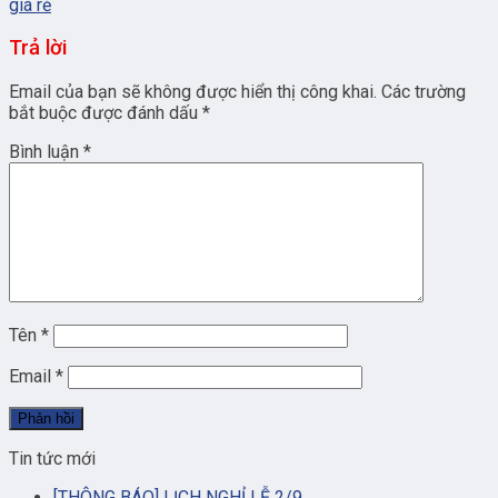
giá rẻ
Trả lời
Email của bạn sẽ không được hiển thị công khai.
Các trường
bắt buộc được đánh dấu
*
Bình luận
*
Tên
*
Email
*
Tin tức mới
[THÔNG BÁO] LỊCH NGHỈ LỄ 2/9