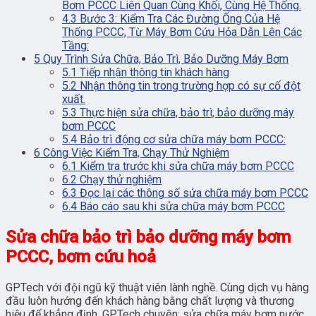
Bơm PCCC Liên Quan Cùng Khối, Cùng Hệ Thống.
4.3
Bước 3: Kiểm Tra Các Đường Ống Của Hệ
Thống PCCC, Từ Máy Bơm Cứu Hỏa Dẫn Lên Các
Tầng:
5
Quy Trình Sửa Chữa, Bảo Trì, Bảo Dưỡng Máy Bơm
5.1
Tiếp nhận thông tin khách hàng
5.2
Nhận thông tin trong trường hợp có sự cố đột
xuất.
5.3
Thực hiện sửa chữa, bảo trì, bảo dưỡng máy
bơm PCCC
5.4
Bảo trì động cơ sửa chữa máy bơm PCCC:
6
Công Việc Kiểm Tra, Chạy Thử Nghiệm
6.1
Kiểm tra trước khi sửa chữa máy bơm PCCC
6.2
Chạy thử nghiệm
6.3
Đọc lại các thông số sửa chữa máy bơm PCCC
6.4
Báo cáo sau khi sửa chữa máy bơm PCCC
Sửa chữa bảo trì bảo dưỡng máy bơm
PCCC, bơm cứu hoả
GPTech với đội ngũ kỹ thuật viên lành nghề. Cùng dịch vụ hàng
đầu luôn hướng đến khách hàng bằng chất lượng và thương
hiệu để khẳng định. GPTech chuyên: sửa chữa máy bơm nước