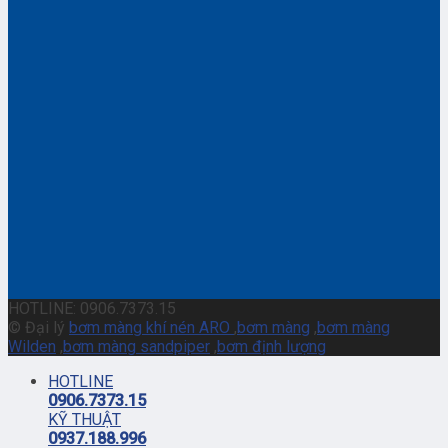
HOTLINE: 0906.7373.15
© Đại lý
bơm màng khí nén ARO
,
bơm màng
,
bơm màng
Wilden
,
bơm màng sandpiper
,
bơm định lượng
HOTLINE
0906.7373.15
KỸ THUẬT
0937.188.996