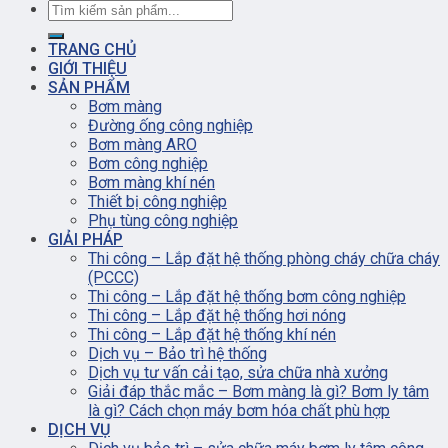
TRANG CHỦ
GIỚI THIỆU
SẢN PHẨM
Bơm màng
Đường ống công nghiệp
Bơm màng ARO
Bơm công nghiệp
Bơm màng khí nén
Thiết bị công nghiệp
Phụ tùng công nghiệp
GIẢI PHÁP
Thi công – Lắp đặt hệ thống phòng cháy chữa cháy
(PCCC)
Thi công – Lắp đặt hệ thống bơm công nghiệp
Thi công – Lắp đặt hệ thống hơi nóng
Thi công – Lắp đặt hệ thống khí nén
Dịch vụ – Bảo trì hệ thống
Dịch vụ tư vấn cải tạo, sửa chữa nhà xưởng
Giải đáp thắc mắc – Bơm màng là gì? Bơm ly tâm
là gì? Cách chọn máy bơm hóa chất phù hợp
DỊCH VỤ