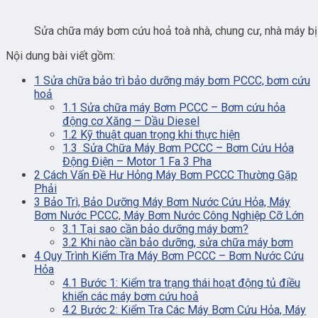
Sửa chữa máy bơm cứu hoả toà nhà, chung cư, nhà máy bị 
Nội dung bài viết gồm:
1
Sửa chữa bảo trì bảo dưỡng máy bơm PCCC, bơm cứu
hoả
1.1
Sửa chữa máy Bơm PCCC – Bơm cứu hỏa
động cơ Xăng – Dầu Diesel
1.2
Kỹ thuật quan trọng khi thực hiện
1.3
Sửa Chữa Máy Bơm PCCC – Bơm Cứu Hỏa
Động Điện – Motor 1 Fa 3 Pha
2
Cách Vấn Đề Hư Hỏng Máy Bơm PCCC Thường Gặp
Phải
3
Bảo Trì, Bảo Dưỡng Máy Bơm Nước Cứu Hỏa, Máy
Bơm Nước PCCC, Máy Bơm Nước Công Nghiệp Cỡ Lớn
3.1
Tại sao cần bảo dưỡng máy bơm?
3.2
Khi nào cần bảo dưỡng, sửa chữa máy bơm
4
Quy Trình Kiểm Tra Máy Bơm PCCC – Bơm Nước Cứu
Hỏa
4.1
Bước 1: Kiểm tra trạng thái hoạt động tủ điều
khiển các máy bơm cứu hoả
4.2
Bước 2: Kiểm Tra Các Máy Bơm Cứu Hỏa, Máy