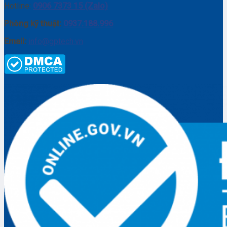
Hotline:
0906 7373 15 (Zalo)
Phòng kỹ thuật:
0937.188.996
Email:
info@gptech.vn