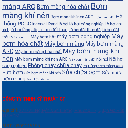
Bơm
màng ARO
Bơm màng hóa chất
màng khí nén
Hệ
Bơm màng khí nén ARO
Bơm màng đôi
thống PCCC
lò hơi công nghiệp
Ingersoll Rand
lò hơi
Lò hơi ghi
lò hơi tầng sôi
Lò hơi đốt than
xích
Lò hơi đốt than đá
Lò hơi đốt
Máy
máy bơm công nghiệp
Máy bơm bột
trấu
Máy bơm axit
bơm hóa chất
Máy bơm màng
Máy bơm màng
Máy bơm màng khí
ARO
Máy bơm màng hóa chất
nén
Nồi hơi
Máy bơm màng khí nén ARO
nồi hơi
Máy bơm màng đôi
Phòng cháy chữa cháy
công nghiệp
Phụ tùng bơm màng ARO
Sửa chữa bơm
Sửa bơm
Sửa chữa
Sửa bơm màng khí nén
bơm màng
Sửa chữa nồi hơi
CÔNG TY TNHH KỸ THUẬT GP
Địa chỉ:
274/75 Nguyễn Văn Lượng, Phường 17, Quận Gò Vấp,
TP. HCM
MST:
0309115165