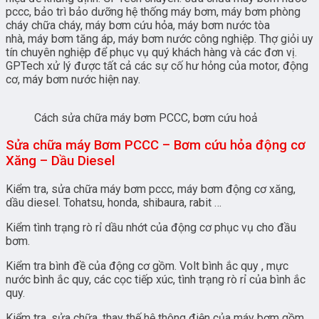
pccc, bảo trì bảo dưỡng hệ thống máy bơm, máy bơm phòng
cháy chữa cháy, máy bơm cứu hỏa, máy bơm nước tòa
nhà, máy bơm tăng áp, máy bơm nước công nghiệp. Thợ giỏi uy
tín chuyên nghiệp để phục vụ quý khách hàng và các đơn vị.
GPTech xử lý được tất cả các sự cố hư hỏng của motor, động
cơ, máy bơm nước hiện nay.
Cách sửa chữa máy bơm PCCC, bơm cứu hoả
Sửa chữa máy Bơm PCCC – Bơm cứu hỏa động cơ
Xăng – Dầu Diesel
Kiểm tra, sửa chữa máy bơm pccc, máy bơm động cơ xăng,
dầu diesel. Tohatsu, honda, shibaura, rabit …
Kiểm tình trạng rò rỉ dầu nhớt của động cơ phục vụ cho đầu
bơm.
Kiểm tra bình đề của động cơ gồm. Volt bình ắc quy , mực
nước bình ắc quy, các cọc tiếp xúc, tình trạng rò rỉ của bình ắc
quy.
Kiểm tra, sửa chữa, thay thế hệ thông điện của máy bơm gồm.