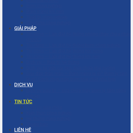
Bơm màng ARO
Bơm công nghiệp
Bơm màng khí nén
Thiết bị công nghiệp
Phụ tùng công nghiệp
GIẢI PHÁP
Thi công – Lắp đặt hệ thống phòng cháy chữa cháy
(PCCC)
Thi công – Lắp đặt hệ thống bơm công nghiệp
Thi công – Lắp đặt hệ thống hơi nóng
Thi công – Lắp đặt hệ thống khí nén
Dịch vụ – Bảo trì hệ thống
Dịch vụ tư vấn cải tạo, sửa chữa nhà xưởng
Giải đáp thắc mắc – Bơm màng là gì? Bơm ly tâm
là gì? Cách chọn máy bơm hóa chất phù hợp
DỊCH VỤ
Dịch vụ bảo trì – sửa chữa máy bơm ly tâm công
nghiệp
TIN TỨC
Dịch vụ sửa chữa
Kiến thức công nghiệp
Hệ thống công nghiệp
Thông báo
LIÊN HỆ