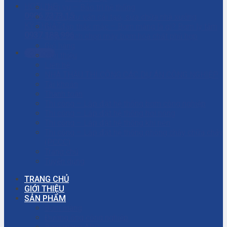
HOTLINE
Dịch vụ – Bảo trì hệ thống
0906.7373.15
Dịch vụ tư vấn cải tạo, sửa chữa nhà xưởng
KỸ THUẬT
Giải đáp thắc mắc – Bơm màng là gì? Bơm ly tâm
0937.188.996
là gì? Cách chọn máy bơm hóa chất phù hợp
Giỏ hàng
Gọi ngay
Giới thiệu
Liên hệ
NHÀ THẦU THI CÔNG CÁC DỰ ÁN CÔNG NGHIỆP
Tài khoản
Thanh toán
Thi công – Lắp đặt hệ thống bơm công nghiệp
Thi công – Lắp đặt hệ thống hơi nóng
Thi công – Lắp đặt hệ thống khí nén
Thi công – Lắp đặt hệ thống phòng cháy chữa cháy
(PCCC)
Trang chủ
Tuyển dụng
TRANG CHỦ
GIỚI THIỆU
SẢN PHẨM
Bơm màng
Đường ống công nghiệp