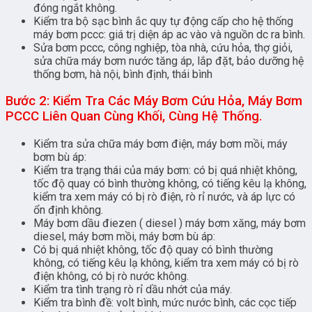
đóng ngắt không.
Kiểm tra bộ sạc bình ắc quy tự động cấp cho hệ thống
máy bơm pccc: giá trị diện áp ac vào và nguồn dc ra bình.
Sửa bơm pccc, công nghiệp, tòa nhà, cứu hỏa, thợ giỏi,
sửa chữa máy bơm nước tăng áp, lắp đặt, bảo dưỡng hệ
thống bơm, hà nội, bình định, thái bình
Bước 2: Kiểm Tra Các Máy Bơm Cứu Hỏa, Máy Bơm
PCCC Liên Quan Cùng Khối, Cùng Hệ Thống.
Kiểm tra sửa chữa máy bơm điện, máy bơm mồi, máy
bơm bù áp:
Kiểm tra trạng thái của máy bơm: có bị quá nhiệt không,
tốc độ quay có bình thường không, có tiếng kêu lạ không,
kiểm tra xem máy có bị rò điện, rò rỉ nước, và áp lực có
ổn định không.
Máy bơm dầu điezen ( diesel ) máy bơm xăng, máy bơm
diesel, máy bơm mồi, máy bơm bù áp:
Có bị quá nhiệt không, tốc độ quay có bình thường
không, có tiếng kêu lạ không, kiểm tra xem máy có bị rò
điện không, có bị rò nước không.
Kiểm tra tình trạng rò rỉ dầu nhớt của máy.
Kiểm tra bình đề: volt bình, mức nước bình, các cọc tiếp