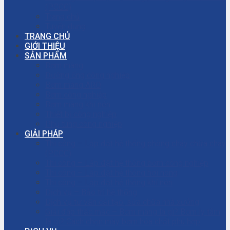
(PCCC)
Trang chủ
Tuyển dụng
TRANG CHỦ
GIỚI THIỆU
SẢN PHẨM
Bơm màng
Đường ống công nghiệp
Bơm màng ARO
Bơm công nghiệp
Bơm màng khí nén
Thiết bị công nghiệp
Phụ tùng công nghiệp
GIẢI PHÁP
Thi công – Lắp đặt hệ thống phòng cháy chữa cháy
(PCCC)
Thi công – Lắp đặt hệ thống bơm công nghiệp
Thi công – Lắp đặt hệ thống hơi nóng
Thi công – Lắp đặt hệ thống khí nén
Dịch vụ – Bảo trì hệ thống
Dịch vụ tư vấn cải tạo, sửa chữa nhà xưởng
Giải đáp thắc mắc – Bơm màng là gì? Bơm ly tâm
là gì? Cách chọn máy bơm hóa chất phù hợp