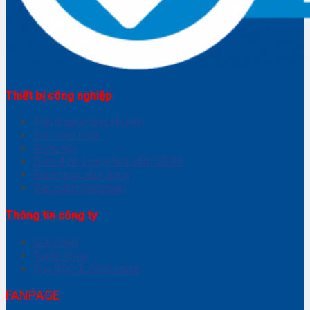
Thiết bị công nghiệp
Máy bơm màng khí nén
Bơm hoá chất
Khớp nối
Bơm định lượng hoá chất SEKO
Bơm nước dân dụng
Van cổng Valvotubi
Thông tin công ty
Giới thiệu
Tuyển dụng
Quy định & Chính sách
FANPAGE