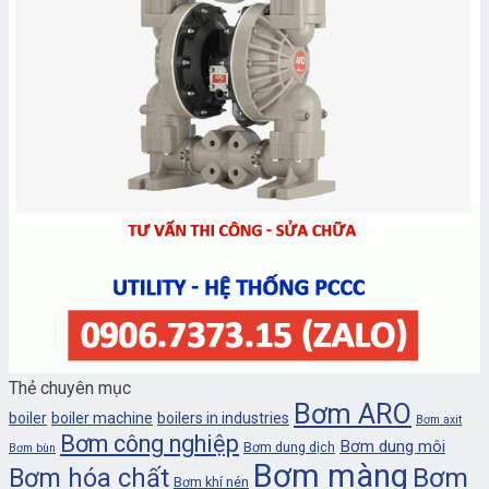
Thẻ chuyên mục
Bơm ARO
boiler
boiler machine
boilers in industries
Bơm axit
Bơm công nghiệp
Bơm dung môi
Bơm dung dịch
Bơm bùn
Bơm màng
Bơm
Bơm hóa chất
Bơm khí nén