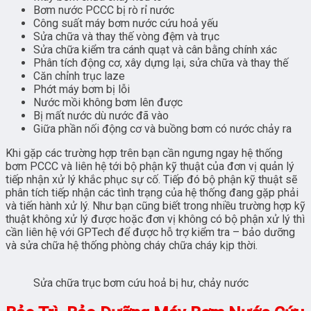
Bơm nước PCCC bị rò rỉ nước
Công suất máy bơm nước cứu hoả yếu
Sửa chữa và thay thế vòng đệm và trục
Sửa chữa kiểm tra cánh quạt và cân bằng chính xác
Phân tích động cơ, xây dựng lại, sửa chữa và thay thế
Căn chỉnh trục laze
Phớt máy bơm bị lỗi
Nước mồi không bơm lên được
Bị mất nước dù nước đã vào
Giữa phần nối động cơ và buồng bơm có nước chảy ra
Khi gặp các trường hợp trên bạn cần ngưng ngay hệ thống
bơm PCCC và liên hệ tới bộ phận kỹ thuật của đơn vị quản lý
tiếp nhận xử lý khắc phục sự cố. Tiếp đó bộ phận kỹ thuật sẽ
phân tích tiếp nhận các tình trạng của hệ thống đang gặp phải
và tiến hành xử lý. Như bạn cũng biết trong nhiều trường hợp kỹ
thuật không xử lý được hoặc đơn vị không có bộ phận xử lý thì
cần liên hệ với GPTech để được hỗ trợ kiểm tra – bảo dưỡng
và sửa chữa hệ thống phòng cháy chữa cháy kịp thời.
Sửa chữa trục bơm cứu hoả bị hư, chảy nước