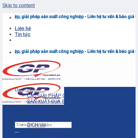
Skip to content
p sản xuất công nghiệp - Liên hệ tư vấn & báo giá
0906.7373.15
(Zalo)
Liên hệ
Tin tức
p sản xuất công nghiệp - Liên hệ tư vấn & báo giá
0906.7373.15
(Zalo)
Danh mục
CÁC GIẢI PHÁP CÔNG NGHIỆP CHO DÂY CHUYỀN
SẢN XUẤT CỦA BẠN
Chính Sách Bảo Mật Thông Tin
Chính sách đại lý
Cửa hàng
DỊCH VỤ
Dịch vụ bảo trì – sửa chữa máy bơm ly tâm
công nghiệp