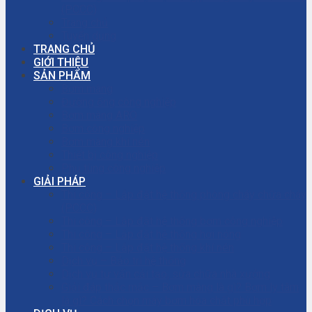
(PCCC)
Trang chủ
Tuyển dụng
TRANG CHỦ
GIỚI THIỆU
SẢN PHẨM
Bơm màng
Đường ống công nghiệp
Bơm màng ARO
Bơm công nghiệp
Bơm màng khí nén
Thiết bị công nghiệp
Phụ tùng công nghiệp
GIẢI PHÁP
Thi công – Lắp đặt hệ thống phòng cháy chữa cháy
(PCCC)
Thi công – Lắp đặt hệ thống bơm công nghiệp
Thi công – Lắp đặt hệ thống hơi nóng
Thi công – Lắp đặt hệ thống khí nén
Dịch vụ – Bảo trì hệ thống
Dịch vụ tư vấn cải tạo, sửa chữa nhà xưởng
Giải đáp thắc mắc – Bơm màng là gì? Bơm ly tâm
là gì? Cách chọn máy bơm hóa chất phù hợp