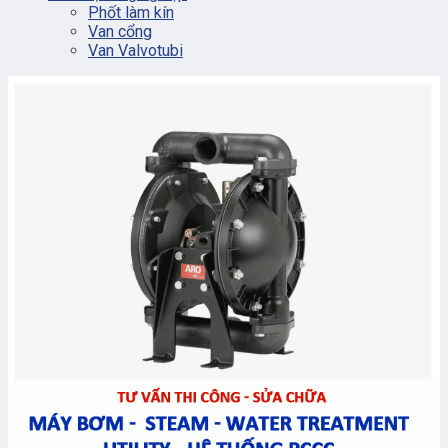
Phốt làm kín
Van cổng
Van Valvotubi