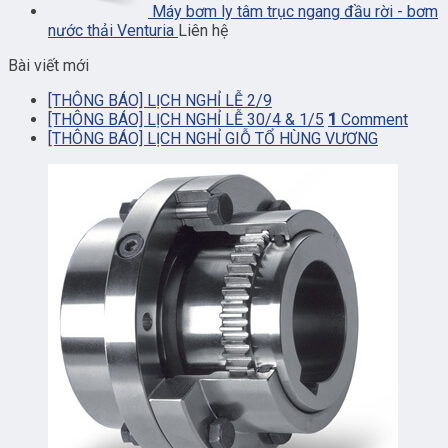
Máy bơm ly tâm trục ngang đầu rời - bơm
nước thải Venturia
Liên hệ
Bài viết mới
[THÔNG BÁO] LỊCH NGHỈ LỄ 2/9
[THÔNG BÁO] LỊCH NGHỈ LỄ 30/4 & 1/5
1
Comment
[THÔNG BÁO] LỊCH NGHỈ GIỖ TỔ HÙNG VƯƠNG