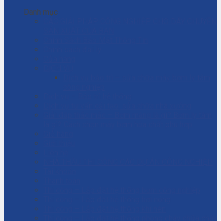
Danh mục
CÁC GIẢI PHÁP CÔNG NGHIỆP CHO DÂY CHUYỀN
SẢN XUẤT CỦA BẠN
Chính Sách Bảo Mật Thông Tin
Chính sách đại lý
Cửa hàng
DỊCH VỤ
Dịch vụ bảo trì – sửa chữa máy bơm ly tâm
công nghiệp
Dịch vụ – Bảo trì hệ thống
Dịch vụ tư vấn cải tạo, sửa chữa nhà xưởng
Giải đáp thắc mắc – Bơm màng là gì? Bơm ly tâm
là gì? Cách chọn máy bơm hóa chất phù hợp
Giỏ hàng
Giới thiệu
Liên hệ
NHÀ THẦU THI CÔNG CÁC DỰ ÁN CÔNG NGHIỆP
Tài khoản
Thanh toán
Thi công – Lắp đặt hệ thống bơm công nghiệp
Thi công – Lắp đặt hệ thống hơi nóng
Thi công – Lắp đặt hệ thống khí nén
Thi công – Lắp đặt hệ thống phòng cháy chữa cháy