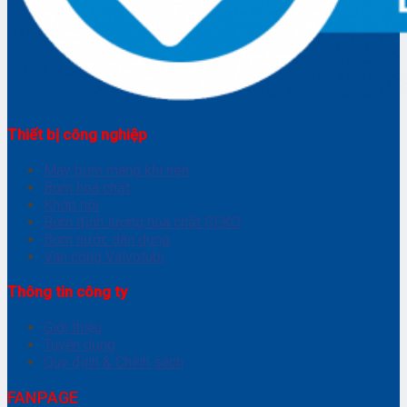
Thiết bị công nghiệp
Máy bơm màng khí nén
Bơm hoá chất
Khớp nối
Bơm định lượng hoá chất SEKO
Bơm nước dân dụng
Van cổng Valvotubi
Thông tin công ty
Giới thiệu
Tuyển dụng
Quy định & Chính sách
FANPAGE