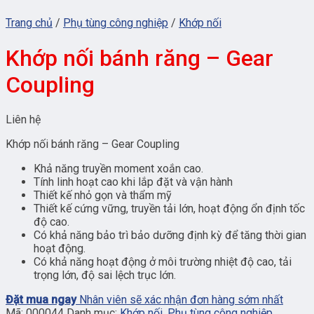
Trang chủ
/
Phụ tùng công nghiệp
/
Khớp nối
Khớp nối bánh răng – Gear
Coupling
Liên hệ
Khớp nối bánh răng – Gear Coupling
Khả năng truyền moment xoắn cao.
Tính linh hoạt cao khi lắp đặt và vận hành
Thiết kế nhỏ gọn và thẩm mỹ
Thiết kế cứng vững, truyền tải lớn, hoạt động ổn định tốc
độ cao.
Có khả năng bảo trì bảo dưỡng định kỳ để tăng thời gian
hoạt động.
Có khả năng hoạt động ở môi trường nhiệt độ cao, tải
trọng lớn, độ sai lệch trục lớn.
Đặt mua ngay
Nhân viên sẽ xác nhận đơn hàng sớm nhất
Mã:
000044
Danh mục:
Khớp nối
,
Phụ tùng công nghiệp