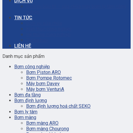
DỊCH VỤ
Dịch vụ bảo trì – sửa chữa máy bơm ly tâm công
nghiệp
TIN TỨC
Dịch vụ sửa chữa
Kiến thức công nghiệp
Hệ thống công nghiệp
Thông báo
LIÊN HỆ
Danh mục sản phẩm
Bơm công nghiệp
Bơm Piston ARO
Bơm Pompe Rotomec
Máy bơm Davey
Máy bơm VenturiA
Bơm đa tầng
Bơm định lượng
Bơm định lượng hoá chất SEKO
Bơm ly tâm
Bơm màng
Bơm màng ARO
Bơm màng Chourong