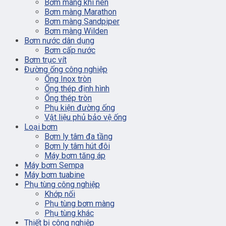
Bơm màng khí nén
Bơm màng Marathon
Bơm màng Sandpiper
Bơm màng Wilden
Bơm nước dân dụng
Bơm cấp nước
Bơm trục vít
Đường ống công nghiệp
Ống Inox tròn
Ống thép định hình
Ống thép tròn
Phụ kiện đường ống
Vật liệu phủ bảo vệ ống
Loại bơm
Bơm ly tâm đa tầng
Bơm ly tâm hút đôi
Máy bơm tăng áp
Máy bơm Sempa
Máy bơm tuabine
Phụ tùng công nghiệp
Khớp nối
Phụ tùng bơm màng
Phụ tùng khác
Thiết bị công nghiệp