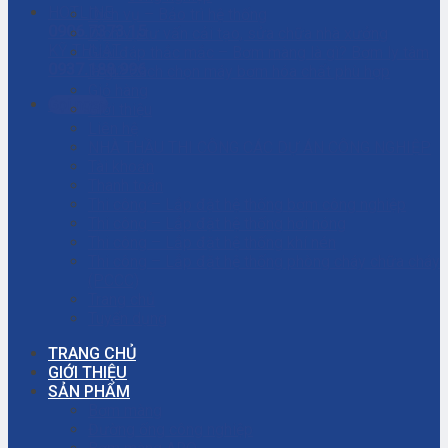
HOTLINE
Dịch vụ – Bảo trì hệ thống
0906.7373.15
Dịch vụ tư vấn cải tạo, sửa chữa nhà xưởng
KỸ THUẬT
Giải đáp thắc mắc – Bơm màng là gì? Bơm ly tâm
0937.188.996
là gì? Cách chọn máy bơm hóa chất phù hợp
Giỏ hàng
Gọi ngay
Giới thiệu
Liên hệ
NHÀ THẦU THI CÔNG CÁC DỰ ÁN CÔNG NGHIỆP
Tài khoản
Thanh toán
Thi công – Lắp đặt hệ thống bơm công nghiệp
Thi công – Lắp đặt hệ thống hơi nóng
Thi công – Lắp đặt hệ thống khí nén
Thi công – Lắp đặt hệ thống phòng cháy chữa cháy
(PCCC)
Trang chủ
Tuyển dụng
TRANG CHỦ
GIỚI THIỆU
SẢN PHẨM
Bơm màng
Đường ống công nghiệp