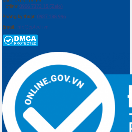
MST:
0309115165
Hotline:
0906 7373 15 (Zalo)
Phòng kỹ thuật:
0937.188.996
Email:
info@gptech.vn