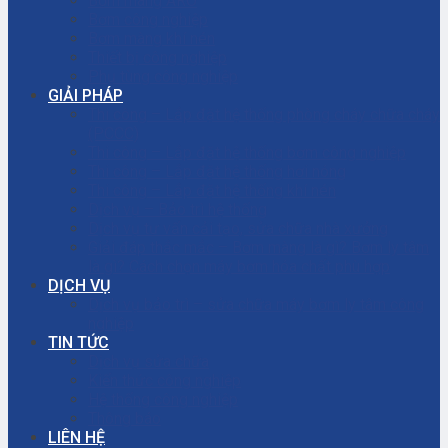
Bơm màng ARO
Bơm công nghiệp
Bơm màng khí nén
Thiết bị công nghiệp
Phụ tùng công nghiệp
GIẢI PHÁP
Thi công – Lắp đặt hệ thống phòng cháy chữa cháy
(PCCC)
Thi công – Lắp đặt hệ thống bơm công nghiệp
Thi công – Lắp đặt hệ thống hơi nóng
Thi công – Lắp đặt hệ thống khí nén
Dịch vụ – Bảo trì hệ thống
Dịch vụ tư vấn cải tạo, sửa chữa nhà xưởng
Giải đáp thắc mắc – Bơm màng là gì? Bơm ly tâm
là gì? Cách chọn máy bơm hóa chất phù hợp
DỊCH VỤ
Dịch vụ bảo trì – sửa chữa máy bơm ly tâm công
nghiệp
TIN TỨC
Dịch vụ sửa chữa
Kiến thức công nghiệp
Hệ thống công nghiệp
Thông báo
LIÊN HỆ