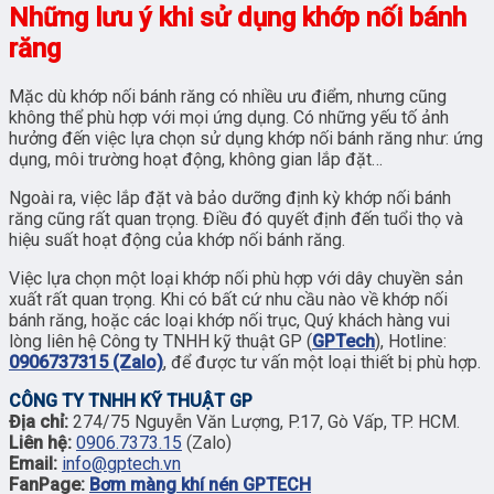
Những lưu ý khi sử dụng khớp nối bánh
răng
Mặc dù khớp nối bánh răng có nhiều ưu điểm, nhưng cũng
không thể phù hợp với mọi ứng dụng. Có những yếu tố ảnh
hưởng đến việc lựa chọn sử dụng khớp nối bánh răng như: ứng
dụng, môi trường hoạt động, không gian lắp đặt…
Ngoài ra, việc lắp đặt và bảo dưỡng định kỳ khớp nối bánh
răng cũng rất quan trọng. Điều đó quyết định đến tuổi thọ và
hiệu suất hoạt động của khớp nối bánh răng.
Việc lựa chọn một loại khớp nối phù hợp với dây chuyền sản
xuất rất quan trọng. Khi có bất cứ nhu cầu nào về khớp nối
bánh răng, hoặc các loại khớp nối trục, Quý khách hàng vui
lòng liên hệ Công ty TNHH kỹ thuật GP (
GPTech
), Hotline:
0906737315 (Zalo)
, để được tư vấn một loại thiết bị phù hợp.
CÔNG TY TNHH KỸ THUẬT GP
Địa chỉ:
274/75 Nguyễn Văn Lượng, P.17, Gò Vấp, TP. HCM.
Liên hệ:
0906.7373.15
(Zalo)
Email:
info@gptech.vn
FanPage:
Bơm màng khí nén GPTECH